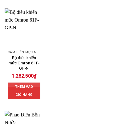
CẢM BIẾN MỰC NƯỚC OMRON
Bộ điều khiển
mức Omron 61F-
GP-N
1.282.500
₫
THÊM VÀO
GIỎ HÀNG