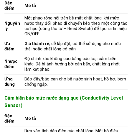
Đặc
Mô tả
điểm
Một phao rỗng nổi trên bề mặt chất lỏng, khi mức
Nguyên
nước thay đổi, phao di chuyển kéo theo một công tắc
lý
cơ học (công tắc từ – Reed Switch) để tạo ra tín hiệu
ON/OFF.
Ưu
Giá thành rẻ
, dễ lắp đặt, có thể sử dụng cho nước
điểm
thải hoặc chất lỏng có cặn.
Độ chính xác không cao bằng các loại cảm biến
Nhược
khác. Dễ bị ảnh hưởng bởi cặn bẩn, chất lỏng nhớt
điểm
làm kẹt phao.
Ứng
Báo đầy/báo cạn cho bể nước sinh hoạt, hồ bơi, bơm
dụng
chống ngập.
Cảm biến báo mức nước dạng que (Conductivity Level
Sensor)
Đặc
Mô tả
điểm
Dựa vào tính dẫn điện của chất lỏng. Một bộ điều