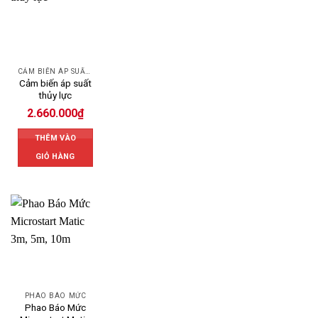
CẢM BIẾN ÁP SUẤT DANFOSS
Cảm biến áp suất
thủy lực
2.660.000
₫
THÊM VÀO
GIỎ HÀNG
PHAO BÁO MỨC
Phao Báo Mức