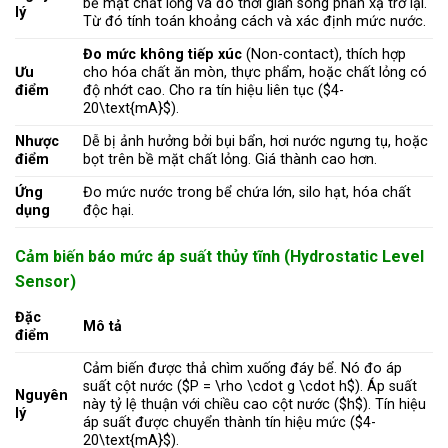
bề mặt chất lỏng và đo thời gian sóng phản xạ trở lại.
lý
Từ đó tính toán khoảng cách và xác định mức nước.
Đo mức không tiếp xúc
(Non-contact), thích hợp
Ưu
cho hóa chất ăn mòn, thực phẩm, hoặc chất lỏng có
điểm
độ nhớt cao. Cho ra tín hiệu liên tục (
$4-
20\text{mA}$
).
Nhược
Dễ bị ảnh hưởng bởi bụi bẩn, hơi nước ngưng tụ, hoặc
điểm
bọt trên bề mặt chất lỏng. Giá thành cao hơn.
Ứng
Đo mức nước trong bể chứa lớn, silo hạt, hóa chất
dụng
độc hại.
Cảm biến báo mức áp suất thủy tĩnh (Hydrostatic Level
Sensor)
Đặc
Mô tả
điểm
Cảm biến được thả chìm xuống đáy bể. Nó đo áp
suất cột nước (
$P = \rho \cdot g \cdot h$
). Áp suất
Nguyên
này tỷ lệ thuận với chiều cao cột nước (
$h$
). Tín hiệu
lý
áp suất được chuyển thành tín hiệu mức (
$4-
20\text{mA}$
).