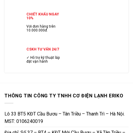
CHIẾT KHẤU NGAY
10%
Với đơn hàng trên
10.000.000đ.
CSKH TƯ VẤN 24/7
✓ Hỗ trợ kỹ thuật lắp
đặt vận hành
THÔNG TIN CÔNG TY TNHH CƠ ĐIỆN LẠNH ERIKO
Lô 33 BT5 KĐT Cầu Bươu – Tân Triều – Thanh Trì – Hà Nội.
MST: 0106240019
Địa chỉ: Số 37 – BT4 – KĐT Mới Cầu Bươu – Xã Tân Triều –