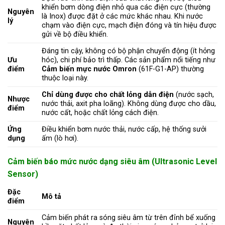
khiển bơm dòng điện nhỏ qua các điện cực (thường
Nguyên
là Inox) được đặt ở các mức khác nhau. Khi nước
lý
chạm vào điện cực, mạch điện đóng và tín hiệu được
gửi về bộ điều khiển.
Đáng tin cậy, không có bộ phận chuyển động (ít hỏng
Ưu
hóc), chi phí bảo trì thấp. Các sản phẩm nổi tiếng như
điểm
Cảm biến mực nước Omron
(61F-G1-AP) thường
thuộc loại này.
Chỉ dùng được cho chất lỏng dẫn điện
(nước sạch,
Nhược
nước thải, axit pha loãng). Không dùng được cho dầu,
điểm
nước cất, hoặc chất lỏng cách điện.
Ứng
Điều khiển bơm nước thải, nước cấp, hệ thống sưởi
dụng
ấm (lò hơi).
Cảm biến báo mức nước dạng siêu âm (Ultrasonic Level
Sensor)
Đặc
Mô tả
điểm
Cảm biến phát ra sóng siêu âm từ trên đỉnh bể xuống
Nguyên