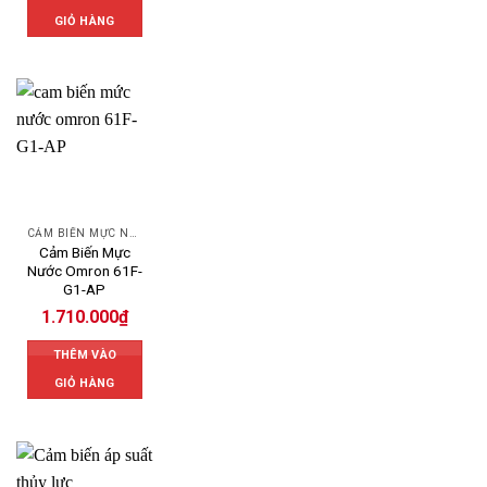
GIỎ HÀNG
CẢM BIẾN MỰC NƯỚC OMRON
Cảm Biến Mực
Nước Omron 61F-
G1-AP
1.710.000
₫
THÊM VÀO
GIỎ HÀNG