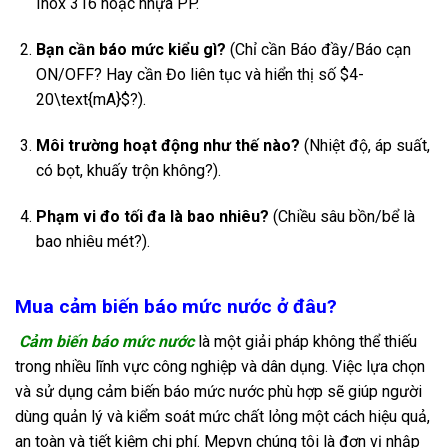
Inox 316 hoặc nhựa PP.
Bạn cần báo mức kiểu gì?
(Chỉ cần Báo đầy/Báo cạn
ON/OFF? Hay cần Đo liên tục và hiển thị số
$4-
20\text{mA}$
?).
Môi trường hoạt động như thế nào?
(Nhiệt độ, áp suất,
có bọt, khuấy trộn không?).
Phạm vi đo tối đa là bao nhiêu?
(Chiều sâu bồn/bể là
bao nhiêu mét?).
Mua cảm biến báo mức nước ở đâu?
Cảm biến báo mức nước
là một giải pháp không thể thiếu
trong nhiều lĩnh vực công nghiệp và dân dụng. Việc lựa chọn
và sử dụng cảm biến báo mức nước phù hợp sẽ giúp người
dùng quản lý và kiểm soát mức chất lỏng một cách hiệu quả,
an toàn và tiết kiệm chi phí. Mepvn
chúng tôi là đơn vị nhập