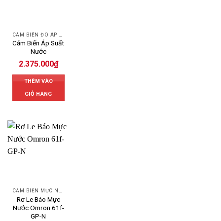
CẢM BIẾN ĐO ÁP SUẤT
Cảm Biến Áp Suất
Nước
2.375.000
₫
THÊM VÀO
GIỎ HÀNG
CẢM BIẾN MỰC NƯỚC OMRON
Rơ Le Báo Mực
Nước Omron 61f-
GP-N