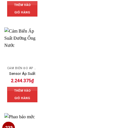
THÊM VÀO
GIỎ HÀNG
CẢM BIẾN ĐO ÁP SUẤT
Sensor Áp Suất
2.244.375
₫
THÊM VÀO
GIỎ HÀNG
-23%