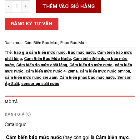
Cảm Biến Báo Mức Nước số lượng
THÊM VÀO GIỎ HÀNG
ĐĂNG KÝ TƯ VẤN
Danh mục:
Cảm Biến Báo Mức, Phao Báo Mức
Thẻ:
báo giá cảm biến mức nước
,
Báo mức nước
,
Cảm biến báo mức
chất lỏng
,
Cảm Biến Báo Mức Nước
,
Cảm biến điện dung báo mức
nước
,
Cảm biến đo mức chất lỏng
,
Cảm biến đo mức nước
,
cảm biến
mực nước
,
cảm biến mức nước 4-20ma
,
cảm biến mực nước omron
,
cảm biến mức nước siêu âm
,
Cảm biến phao báo mức nước
,
Sensor
Áp Suất
,
sensor áp suất nước
MÔ TẢ
ĐÁNH GIÁ (0)
Catalogue
Cảm biến báo mức nước
(hay còn gọi là
Cảm biến mực