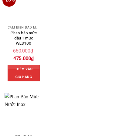
CẢM BIẾN BÁO MỨC, PHAO BÁO MỨC
Phao báo mức
dầu 1 mức
WLS100
650.000
₫
Giá
475.000
₫
gốc
Giá
là:
hiện
650.000₫.
THÊM VÀO
tại
là:
GIỎ HÀNG
475.000₫.