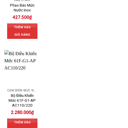
VAN PHAO
Phao Báo Mức
Nước Inox
427.500
₫
THÊM VÀO
GIỎ HÀNG
CẢM BIẾN MỰC NƯỚC OMRON
Bộ Điều Khiển
Mức 61F-G1-AP
AC110/220
2.280.000
₫
THÊM VÀO