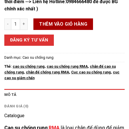
thời điểm --> Liên hệ Hotline:
0984666480
để được BG
chính xác nhất )
Cao su chống rung RMA số lượng
THÊM VÀO GIỎ HÀNG
ĐĂNG KÝ TƯ VẤN
Danh mục:
Cao su chống rung
Thẻ:
cao su chống rung
,
cao su chống rung RMA
,
chân đế cao su
chống rung
,
chân đế chống rung RMA
,
Cục cao su chống rung
,
cục
cao su giảm chấn
MÔ TẢ
ĐÁNH GIÁ (0)
Catalogue
Cao su chống rung
RMA
là loại chân đế dùng để giảm