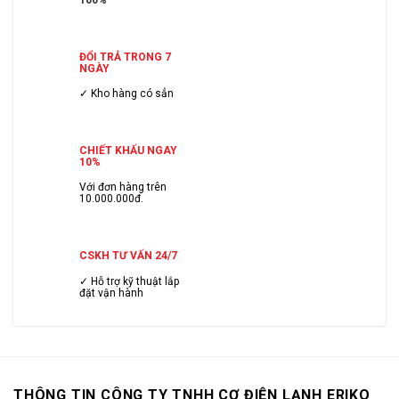
100%
ĐỔI TRẢ TRONG 7
NGÀY
✓ Kho hàng có sẳn
CHIẾT KHẤU NGAY
10%
Với đơn hàng trên
10.000.000đ.
CSKH TƯ VẤN 24/7
✓ Hỗ trợ kỹ thuật lắp
đặt vận hành
THÔNG TIN CÔNG TY TNHH CƠ ĐIỆN LẠNH ERIKO