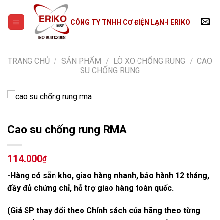
Skip
to
CÔNG TY TNHH CƠ ĐIỆN LẠNH ERIKO
content
TRANG CHỦ
/
SẢN PHẨM
/
LÒ XO CHỐNG RUNG
/
CAO
SU CHỐNG RUNG
Cao su chống rung RMA
114.000
₫
-Hàng có sẵn kho, giao hàng nhanh, bảo hành 12 tháng,
đầy đủ chứng chỉ, hỗ trợ giao hàng toàn quốc.
(Giá SP thay đổi theo Chính sách của hãng theo từng