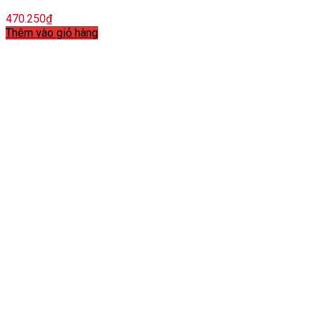
470.250
₫
Thêm vào giỏ hàng