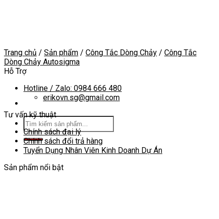
Skip
to
content
Trang chủ
/
Sản phẩm
/
Công Tắc Dòng Chảy
/
Công Tắc
Dòng Chảy Autosigma
Hỗ Trợ
Hotline / Zalo: 0984 666 480
erikovn.sg@gmail.com
Tư vấn kỹ thuật
Tìm
kiếm:
Chính sách đại lý
Chính sách đổi trả hàng
Tuyển Dụng Nhân Viên Kinh Doanh Dự Án
Sản phẩm nổi bật