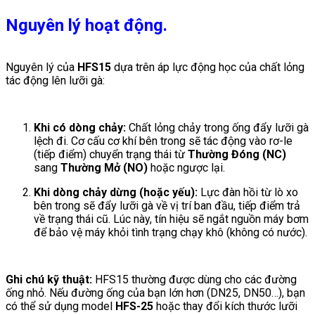
Nguyên lý hoạt động.
Nguyên lý của
HFS15
dựa trên áp lực động học của chất lỏng
tác động lên lưỡi gà:
Khi có dòng chảy:
Chất lỏng chảy trong ống đẩy lưỡi gà
lệch đi. Cơ cấu cơ khí bên trong sẽ tác động vào rơ-le
(tiếp điểm) chuyển trạng thái từ
Thường Đóng (NC)
sang
Thường Mở (NO)
hoặc ngược lại.
Khi dòng chảy dừng (hoặc yếu):
Lực đàn hồi từ lò xo
bên trong sẽ đẩy lưỡi gà về vị trí ban đầu, tiếp điểm trả
về trạng thái cũ. Lúc này, tín hiệu sẽ ngắt nguồn máy bơm
để bảo vệ máy khỏi tình trạng chạy khô (không có nước).
Ghi chú kỹ thuật:
HFS15 thường được dùng cho các đường
ống nhỏ. Nếu đường ống của bạn lớn hơn (DN25, DN50…), bạn
có thể sử dụng model
HFS-25
hoặc thay đổi kích thước lưỡi