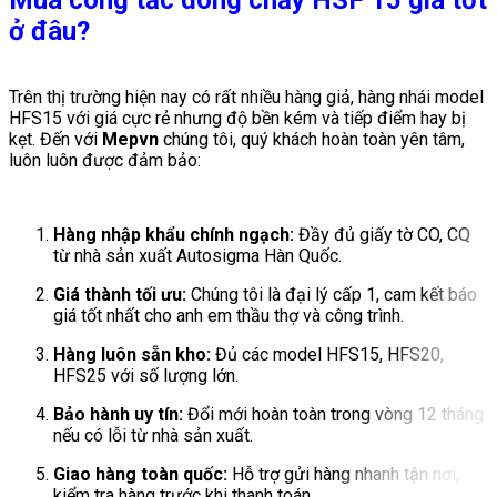
Mua công tắc dòng chảy HSF 15 giá tốt
ở đâu?
Trên thị trường hiện nay có rất nhiều hàng giả, hàng nhái model
HFS15 với giá cực rẻ nhưng độ bền kém và tiếp điểm hay bị
kẹt. Đến với
Mepvn
chúng tôi, quý khách hoàn toàn yên tâm,
luôn luôn được đảm bảo:
Hàng nhập khẩu chính ngạch:
Đầy đủ giấy tờ CO, CQ
từ nhà sản xuất Autosigma Hàn Quốc.
Giá thành tối ưu:
Chúng tôi là đại lý cấp 1, cam kết báo
giá tốt nhất cho anh em thầu thợ và công trình.
Hàng luôn sẵn kho:
Đủ các model HFS15, HFS20,
HFS25 với số lượng lớn.
Bảo hành uy tín:
Đổi mới hoàn toàn trong vòng 12 tháng
nếu có lỗi từ nhà sản xuất.
Giao hàng toàn quốc:
Hỗ trợ gửi hàng nhanh tận nơi,
kiểm tra hàng trước khi thanh toán.