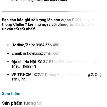
Bạn cần báo giá số lượng lớn cho dự án PCCC hay hệ
thống Chiller? Liên hệ ngay với chúng tôi để được hỗ trợ,
tư vấn tốt tốt nhất!
Hotline/Zalo:
0984 666 480
Email:
erikovn.sg@gmail.com
Địa chỉ Hà Nội:
Số 37-BT4, KĐT Mới Cầu Bươu, Tân
Triều, Thanh Trì.
VP TP.HCM:
B22/2 Đường Bạch Đằng, Phường 2, Quận
Tân Bình.
Xem thêm
Sản phẩm tương tự