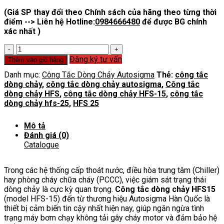
(Giá SP thay đổi theo Chính sách của hãng theo từng thời
điểm --> Liên hệ Hotline:
0984666480
để được BG chính
xác nhất )
Công
tắc
Đăng ký tư vấn
Thêm vào giỏ hàng
dòng
Danh mục:
Công Tắc Dòng Chảy Autosigma
Thẻ:
công tắc
chảy
dòng chảy
,
công tắc dòng chảy autosigma
,
Công tắc
HFS-
dòng chảy HFS
,
công tắc dòng chảy HFS-15
,
công tắc
15
dòng chảy hfs-25
,
HFS 25
Nhập
Khẩu
Hàn
Mô tả
Quốc
Đánh giá (0)
số
Catalogue
lượng
Trong các hệ thống cấp thoát nước, điều hòa trung tâm (Chiller)
hay phòng cháy chữa cháy (PCCC), việc giám sát trạng thái
dòng chảy là cực kỳ quan trọng.
Công tắc dòng chảy HFS15
(model HFS-15) đến từ thương hiệu Autosigma Hàn Quốc là
thiết bị cảm biến tin cậy nhất hiện nay, giúp ngăn ngừa tình
trạng máy bơm chạy không tải gây cháy motor và đảm bảo hệ