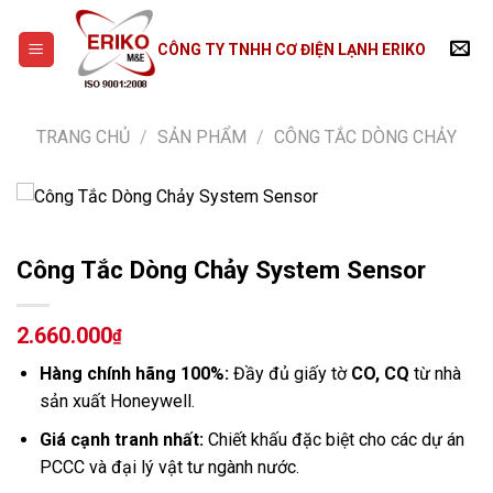
Skip
to
CÔNG TY TNHH CƠ ĐIỆN LẠNH ERIKO
content
TRANG CHỦ
/
SẢN PHẨM
/
CÔNG TẮC DÒNG CHẢY
Công Tắc Dòng Chảy System Sensor
2.660.000
₫
Hàng chính hãng 100%:
Đầy đủ giấy tờ
CO, CQ
từ nhà
sản xuất Honeywell.
Giá cạnh tranh nhất:
Chiết khấu đặc biệt cho các dự án
PCCC và đại lý vật tư ngành nước.