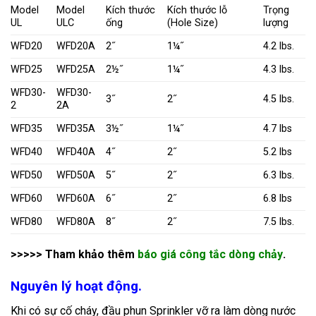
Model
Model
Kích thước
Kích thước lỗ
Trọng
UL
ULC
ống
(Hole Size)
lượng
WFD20
WFD20A
2˝
1¼˝
4.2 lbs.
WFD25
WFD25A
2½˝
1¼˝
4.3 lbs.
WFD30-
WFD30-
3˝
2˝
4.5 lbs.
2
2A
WFD35
WFD35A
3½˝
1¼˝
4.7 lbs
WFD40
WFD40A
4˝
2˝
5.2 lbs
WFD50
WFD50A
5˝
2˝
6.3 lbs.
WFD60
WFD60A
6˝
2˝
6.8 lbs
WFD80
WFD80A
8˝
2˝
7.5 lbs.
>>>>> Tham khảo thêm
báo giá công tắc dòng chảy
.
Nguyên lý hoạt động.
Khi có sự cố cháy, đầu phun Sprinkler vỡ ra làm dòng nước