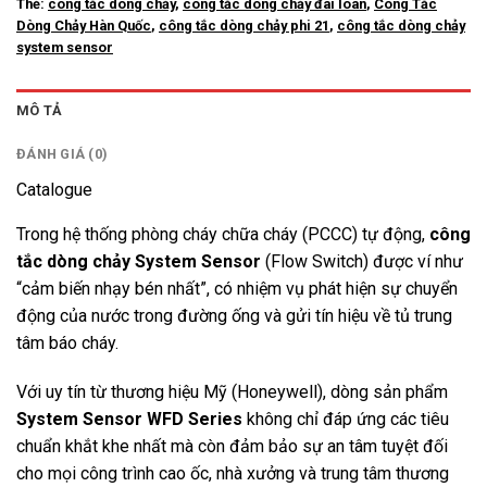
Thẻ:
công tắc dòng chảy
,
công tắc dòng chảy đài loan
,
Công Tắc
Dòng Chảy Hàn Quốc
,
công tắc dòng chảy phi 21
,
công tắc dòng chảy
system sensor
MÔ TẢ
ĐÁNH GIÁ (0)
Catalogue
Trong hệ thống phòng cháy chữa cháy (PCCC) tự động,
công
tắc dòng chảy System Sensor
(Flow Switch) được ví như
“cảm biến nhạy bén nhất”, có nhiệm vụ phát hiện sự chuyển
động của nước trong đường ống và gửi tín hiệu về tủ trung
tâm báo cháy.
Với uy tín từ thương hiệu Mỹ (Honeywell), dòng sản phẩm
System Sensor WFD Series
không chỉ đáp ứng các tiêu
chuẩn khắt khe nhất mà còn đảm bảo sự an tâm tuyệt đối
cho mọi công trình cao ốc, nhà xưởng và trung tâm thương