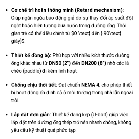
Cơ chế trì hoãn thông minh (Retard mechanism):
Giúp ngăn ngừa báo động giả do sự thay đổi áp suất đột
ngột hoặc hiện tượng búa nước trong đường ống. Thời
gian trễ có thể điều chỉnh từ
$0 \text{ đến } 90\text{
giây}$
.
Thiết kế đồng bộ:
Phù hợp với nhiều kích thước đường
ống khác nhau từ
DN50 (2″)
đến
DN200 (8″)
nhờ các lá
chèo (paddle) đi kèm linh hoạt.
Chống chịu thời tiết:
Đạt chuẩn
NEMA 4
, cho phép thiết
bị hoạt động ổn định cả ở môi trường trong nhà lẫn ngoài
trời.
Lắp đặt đơn giản:
Thiết kế dạng kẹp (U-bolt) giúp việc
lắp đặt trên đường ống thép trở nên nhanh chóng, không
yêu cầu kỹ thuật quá phức tạp.