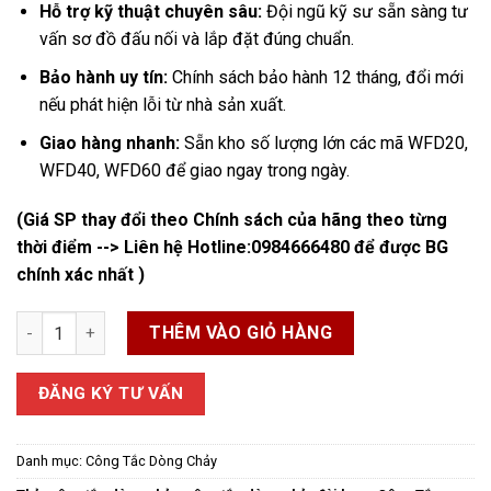
Hỗ trợ kỹ thuật chuyên sâu:
Đội ngũ kỹ sư sẵn sàng tư
vấn sơ đồ đấu nối và lắp đặt đúng chuẩn.
Bảo hành uy tín:
Chính sách bảo hành 12 tháng, đổi mới
nếu phát hiện lỗi từ nhà sản xuất.
Giao hàng nhanh:
Sẵn kho số lượng lớn các mã WFD20,
WFD40, WFD60 để giao ngay trong ngày.
(Giá SP thay đổi theo Chính sách của hãng theo từng
thời điểm --> Liên hệ Hotline:
0984666480
để được BG
chính xác nhất )
Công Tắc Dòng Chảy System Sensor số lượng
THÊM VÀO GIỎ HÀNG
ĐĂNG KÝ TƯ VẤN
Danh mục:
Công Tắc Dòng Chảy