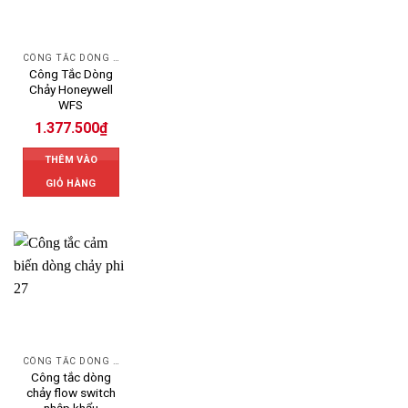
CÔNG TẮC DÒNG CHẢY HONEYWELL
Công Tắc Dòng
Chảy Honeywell
WFS
1.377.500
₫
THÊM VÀO
GIỎ HÀNG
CÔNG TẮC DÒNG CHẢY
Công tắc dòng
chảy flow switch
nhập khẩu