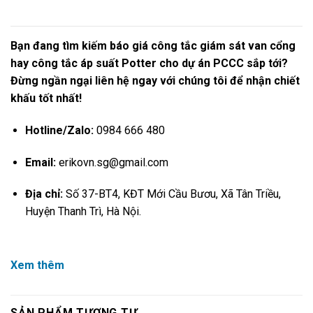
Bạn đang tìm kiếm báo giá công tắc giám sát van cổng
hay
công tắc áp suấ
t Potter cho dự án P
CCC sắp tới?
Đừng ngần ngại liên hệ ngay với chúng tôi để nhận chiết
khấu tốt nhất!
Hotline/Zalo:
0984 666 480
Email:
erikovn.sg@gmail.com
Địa chỉ:
Số 37-BT4, KĐT Mới Cầu Bươu, Xã Tân Triều,
Huyện Thanh Trì, Hà Nội.
Xem thêm
SẢN PHẨM TƯƠNG TỰ