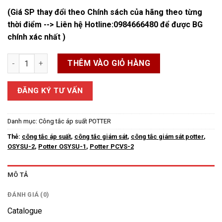
(Giá SP thay đổi theo Chính sách của hãng theo từng
thời điểm --> Liên hệ Hotline:
0984666480
để được BG
chính xác nhất )
Công Tắc Giám Sát Potter số lượng
THÊM VÀO GIỎ HÀNG
ĐĂNG KÝ TƯ VẤN
Danh mục:
Công tắc áp suất POTTER
Thẻ:
công tắc áp suất
,
công tắc giám sát
,
công tắc giám sát potter
,
OSYSU-2
,
Potter OSYSU-1
,
Potter PCVS-2
MÔ TẢ
ĐÁNH GIÁ (0)
Catalogue