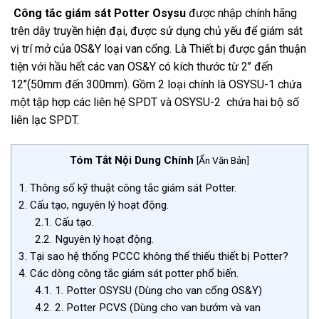
Công tắc giám sát Potter Osysu
được nhập chính hãng
trên dây truyền hiện đại, được sử dụng chủ yếu để giám sát
vị trí mở của 0S&Y loại van cổng. Là Thiết bị được gắn thuận
tiện với hầu hết các van OS&Y có kích thước từ 2’’ đến
12’’(50mm đến 300mm). Gồm 2 loại chính là OSYSU-1 chứa
một tập hợp các liên hệ SPDT và OSYSU-2 chứa hai bộ số
liên lạc SPDT.
Tóm Tắt Nội Dung Chính
[
Ẩn Văn Bản
]
1.
Thông số kỹ thuật công tắc giám sát Potter.
2.
Cấu tạo, nguyên lý hoạt động.
2.1.
Cấu tạo.
2.2.
Nguyên lý hoạt động.
3.
Tại sao hệ thống PCCC không thể thiếu thiết bị Potter?
4.
Các dòng công tắc giám sát potter phổ biến.
4.1.
1. Potter OSYSU (Dùng cho van cổng OS&Y)
4.2.
2. Potter PCVS (Dùng cho van bướm và van