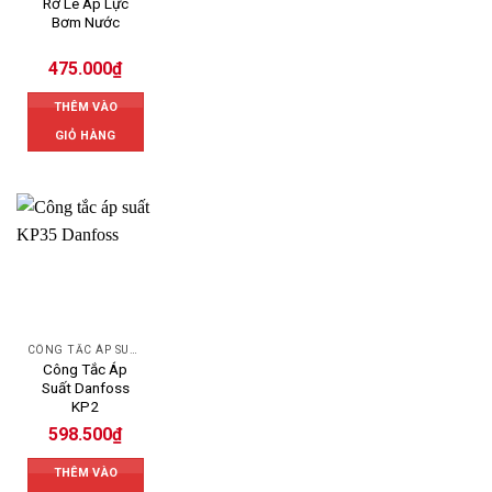
Rơ Le Áp Lực
Bơm Nước
475.000
₫
THÊM VÀO
GIỎ HÀNG
CÔNG TẮC ÁP SUẤT DANFOSS
Công Tắc Áp
Suất Danfoss
KP2
598.500
₫
THÊM VÀO