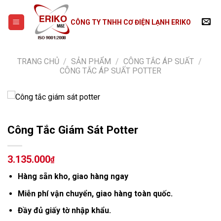
Skip
to
CÔNG TY TNHH CƠ ĐIỆN LẠNH ERIKO
content
TRANG CHỦ
/
SẢN PHẨM
/
CÔNG TẮC ÁP SUẤT
/
CÔNG TẮC ÁP SUẤT POTTER
Công Tắc Giám Sát Potter
3.135.000
₫
Hàng sẵn kho, giao hàng ngay
Miễn phí vận chuyển, giao hàng toàn quốc.
Đầy đủ giấy tờ nhập khẩu.