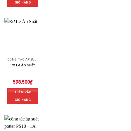
GIỎ HÀNG
CÔNG TẮC ÁP SUẤT
Rơ Le Áp Suất
598.500
₫
THÊM VÀO
GIỎ HÀNG