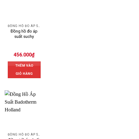
ĐỒNG HỒ ĐO ÁP SUẤT
Đồng hồ đo áp
suất suchy
456.000
₫
THÊM VÀO
GIỎ HÀNG
ĐỒNG HỒ ĐO ÁP SUẤT