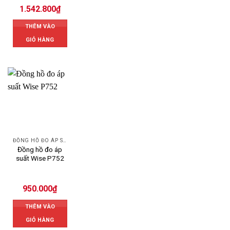
1.542.800
₫
THÊM VÀO
GIỎ HÀNG
ĐỒNG HỒ ĐO ÁP SUẤT
Đồng hồ đo áp
suất Wise P752
950.000
₫
THÊM VÀO
GIỎ HÀNG