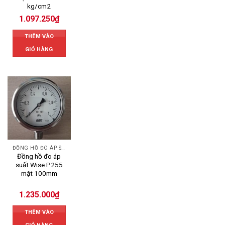
kg/cm2
1.097.250
₫
THÊM VÀO
GIỎ HÀNG
ĐỒNG HỒ ĐO ÁP SUẤT
Đồng hồ đo áp
suất Wise P255
mặt 100mm
1.235.000
₫
THÊM VÀO