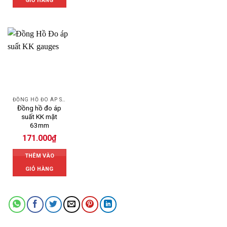
GIỎ HÀNG
ĐỒNG HỒ ĐO ÁP SUẤT
Đồng hồ đo áp
suất KK mặt
63mm
171.000
₫
THÊM VÀO
GIỎ HÀNG