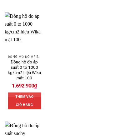
ĐỒNG HỒ ĐO ÁP SUẤT
Đồng hồ đo áp
suất 0 to 1000
kg/cm2 hiệu Wika
mặt 100
1.692.900
₫
THÊM VÀO
GIỎ HÀNG