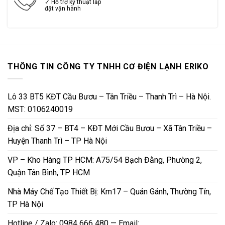
✓ Hỗ trợ kỹ thuật lắp
đặt vận hành
THÔNG TIN CÔNG TY TNHH CƠ ĐIỆN LẠNH ERIKO
Lô 33 BT5 KĐT Cầu Bươu – Tân Triều – Thanh Trì – Hà Nội.
MST: 0106240019
Địa chỉ: Số 37 – BT4 – KĐT Mới Cầu Bươu – Xã Tân Triều –
Huyện Thanh Trì – TP Hà Nội
VP – Kho Hàng TP HCM: A75/54 Bạch Đằng, Phường 2,
Quận Tân Bình, TP HCM
Nhà Máy Chế Tạo Thiết Bị: Km17 – Quán Gánh, Thường Tín,
TP Hà Nội
Hotline / Zalo: 0984 666 480 — Email: