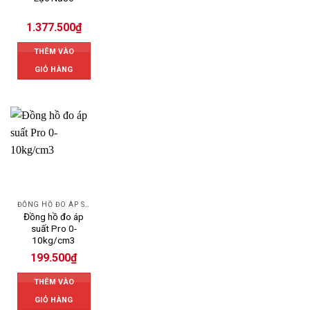
1.377.500
₫
THÊM VÀO
GIỎ HÀNG
ĐỒNG HỒ ĐO ÁP SUẤT
Đồng hồ đo áp
suất Pro 0-
10kg/cm3
199.500
₫
THÊM VÀO
GIỎ HÀNG