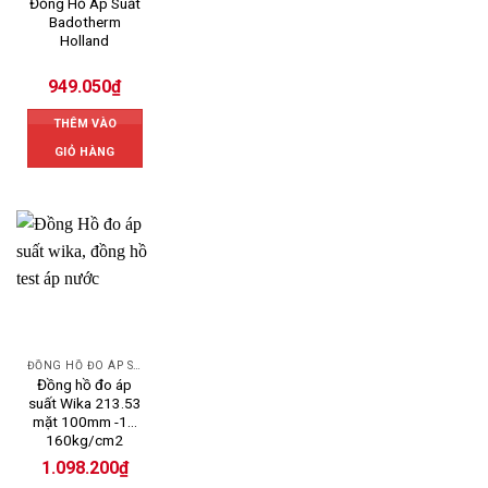
Đồng Hồ Áp Suất
Badotherm
Holland
949.050
₫
THÊM VÀO
GIỎ HÀNG
ĐỒNG HỒ ĐO ÁP SUẤT
Đồng hồ đo áp
suất Wika 213.53
mặt 100mm -1…
160kg/cm2
1.098.200
₫