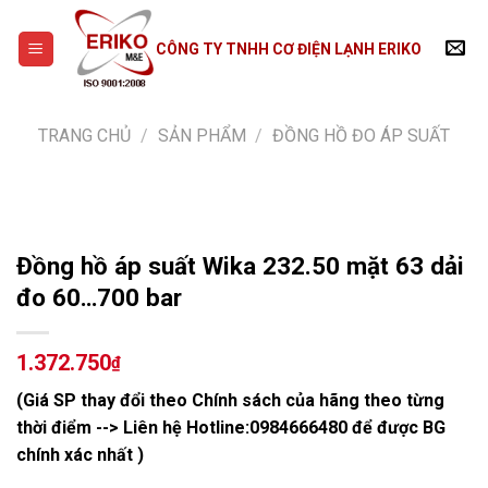
Skip
to
CÔNG TY TNHH CƠ ĐIỆN LẠNH ERIKO
content
TRANG CHỦ
/
SẢN PHẨM
/
ĐỒNG HỒ ĐO ÁP SUẤT
Đồng hồ áp suất Wika 232.50 mặt 63 dải
đo 60…700 bar
1.372.750
₫
(Giá SP thay đổi theo Chính sách của hãng theo từng
thời điểm --> Liên hệ Hotline:
0984666480
để được BG
chính xác nhất )