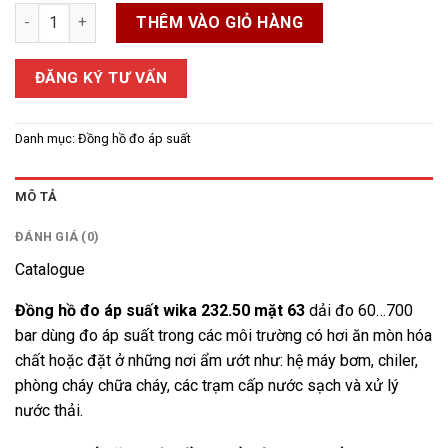
Đồng hồ áp suất Wika 232.50 mặt 63 dải đo 60...700 bar số lượn
THÊM VÀO GIỎ HÀNG
ĐĂNG KÝ TƯ VẤN
Danh mục:
Đồng hồ đo áp suất
MÔ TẢ
ĐÁNH GIÁ (0)
Catalogue
Đồng hồ đo áp suất wika 232.50 mặt 63
dải đo 60…700
bar dùng đo áp suất trong các môi trường có hơi ăn mòn hóa
chất hoặc đặt ở những nơi ẩm ướt như: hệ máy bơm, chiler,
phòng cháy chữa cháy, các trạm cấp nước sạch và xử lý
nước thải.