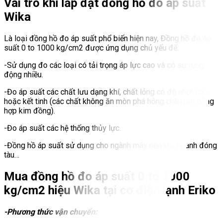
Vai trò khi lắp đặt đồng hồ đo áp suất
Wika
Là loại đồng hồ đo áp suất phổ biến hiện nay, Đồng hồ đo áp
suất 0 to 1000 kg/cm2 được ứng dụng chủ yếu để:
-Sử dụng đo các loại có tải trọng áp lực cao và có sự rung
động nhiều.
-Đo áp suất các chất lưu dạng khí, chất lỏng có độ nhớt cao
hoặc kết tinh (các chất không ăn mòn phá hỏng chân ren bằng
hợp kim đồng).
-Đo áp suất các hệ thống thủy lực.
-Đồng hồ áp suất sử dụng cho ngành máy nén khí, ngành đóng
tàu…
Mua đồng hồ đo áp suất 0 to 1000
kg/cm2 hiệu Wika tại cơ điện lạnh Eriko
-Phương thức vận chuyển: