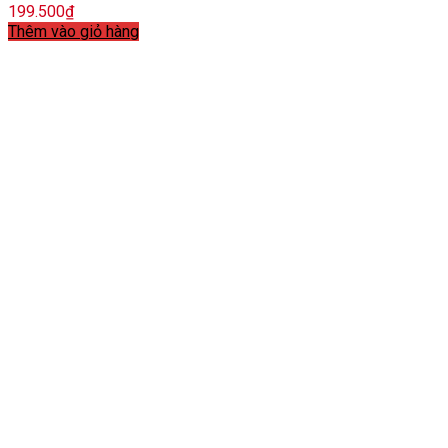
199.500
₫
Thêm vào giỏ hàng