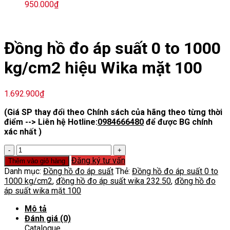
950.000
₫
Đồng hồ đo áp suất 0 to 1000
kg/cm2 hiệu Wika mặt 100
1.692.900
₫
(Giá SP thay đổi theo Chính sách của hãng theo từng thời
điểm --> Liên hệ Hotline:
0984666480
để được BG chính
xác nhất )
Đồng
hồ
Đăng ký tư vấn
Thêm vào giỏ hàng
đo
Danh mục:
Đồng hồ đo áp suất
Thẻ:
Đồng hồ đo áp suất 0 to
áp
1000 kg/cm2
,
đồng hồ đo áp suất wika 232.50
,
đồng hồ đo
suất
áp suất wika mặt 100
0
to
Mô tả
1000
Đánh giá (0)
kg/cm2
Catalogue