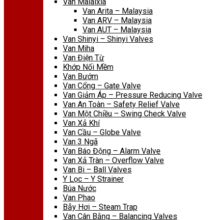
Van Malaixia
Van Arita – Malaysia
Van ARV – Malaysia
Van AUT – Malaysia
Van Shinyi – Shinyi Valves
Van Miha
Van Điện Từ
Khớp Nối Mềm
Van Bướm
Van Cổng – Gate Valve
Van Giảm Áp – Pressure Reducing Valve
Van An Toàn – Safety Relief Valve
Van Một Chiều – Swing Check Valve
Van Xả Khí
Van Cầu – Globe Valve
Van 3 Ngã
Van Báo Động – Alarm Valve
Van Xả Tràn – Overflow Valve
Van Bi – Ball Valves
Y Lọc – Y Strainer
Búa Nước
Van Phao
Bẫy Hơi – Steam Trap
Van Cân Bằng – Balancing Valves