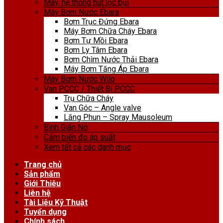
Máy, hệ thống hút lọc bụi
Máy Bơm Nước Ebara
Bơm Trục Đứng Ebara
Máy Bơm Chữa Cháy Ebara
Bơm Tự Mồi Ebara
Bơm Ly Tâm Ebara
Bơm Chìm Nước Thải Ebara
Máy Bơm Tăng Áp Ebara
Máy Bơm Nước Wilo
Van PCCC / Thiết Bị PCCC
Trụ Chữa Cháy
Van Góc – Angle valve
Lăng Phun – Spray Mausoleum
Bình Giãn Nở
Cảm biến đo áp suất
Xem tất cả các danh mục
Trang chủ
Sản phẩm
Giới Thiệu
Liên hệ
Tài Liệu Kỹ Thuật
Tuyển dụng
Chính sách