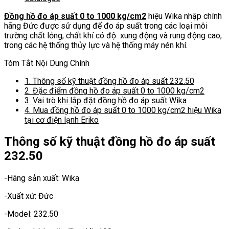
hiệu
Đồng hồ đo áp suất 0 to 1000 kg/cm2
hiệu Wika nhập chính
Wika
hãng Đức được sử dụng để đo áp suất trong các loại môi
mặt
trường chất lỏng, chất khí có độ xung động và rung động cao,
100
trong các hệ thống thủy lực và hệ thống máy nén khí.
số
lượng
Tóm Tắt Nội Dung Chính
1.
Thông số kỹ thuật đồng hồ đo áp suất 232.50
2.
Đặc điểm đồng hồ đo áp suất 0 to 1000 kg/cm2
3.
Vai trò khi lắp đặt đồng hồ đo áp suất Wika
4.
Mua đồng hồ đo áp suất 0 to 1000 kg/cm2 hiệu Wika
tại cơ điện lạnh Eriko
Thông số kỹ thuật đồng hồ đo áp suất
232.50
-Hãng sản xuất: Wika
-Xuất xứ: Đức
-Model: 232.50