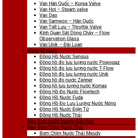
Van Hàn Quốc – Korea Valve
Van Hơi – Steam valve
Van Dao
Van Samwoo – Hàn Quốc
Van Tiết Lưu – Throttle Valve
Kính Quan Sát Dòng Chảy – Flow
Observation Glass
Van Unik – Đài Loan
Đồng hồ nước
Đồng Hồ Nước Sensus
Đồng hồ đo lưu lượng nước Powogaz
Đồng hồ đo lưu lượng nước T-Flow
Đồng hồ đo lưu lượng nước Unik
Đồng hồ đo nước Zenner
Đồng hồ lưu lượng nước Komax
Đồng Hồ Đo Nước Flowtech
Đồng Hồ Nước Fuda
Đồng Hồ Đo Lưu Lượng Nước Nóng
Đồng Hồ Nước Điện Tử
Đồng Hồ Nước Thải
Máy bơm nước ngưng điều hòa
Máy Bơm Chìm Nước Thải
Bơm Chìm Nước Thải Meudy