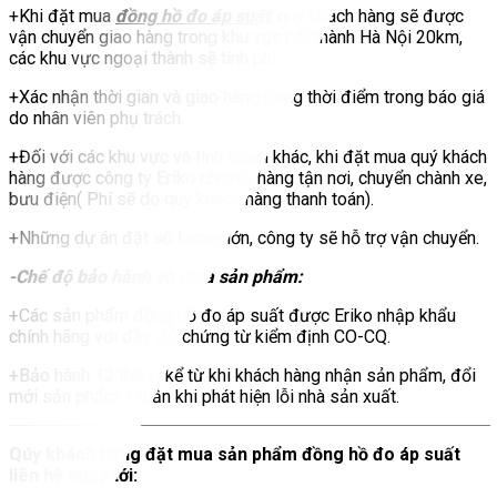
+Khi đặt mua
đồng hồ đo áp suất
, quý khách hàng sẽ được
vận chuyển giao hàng trong khu vực nội thành Hà Nội 20km,
các khu vực ngoại thành sẽ tính phí.
+Xác nhận thời gian và giao hàng đúng thời điểm trong báo giá
do nhân viên phụ trách.
+Đối với các khu vực và tỉnh thành khác, khi đặt mua quý khách
hàng được công ty Eriko chuyển hàng tận nơi, chuyển chành xe,
bưu điện( Phí sẽ do quý khách hàng thanh toán).
+Những dự án đặt số lượng lớn, công ty sẽ hỗ trợ vận chuyển.
-Chế độ bảo hành và mua sản phẩm:
+Các sản phẩm đồng hồ đo áp suất được Eriko nhập khẩu
chính hãng với đầy đủ chứng từ kiểm định CO-CQ.
+Bảo hành 12 tháng kể từ khi khách hàng nhận sản phẩm, đổi
mới sản phẩm 1 tuần khi phát hiện lỗi nhà sản xuất.
Qúy khách hàng đặt mua sản phẩm đồng hồ đo áp suất
liên hệ ngay tới: