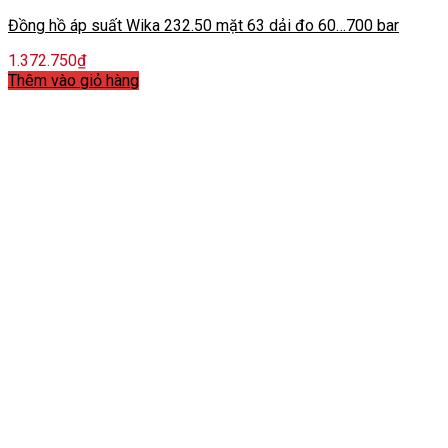
Đồng hồ áp suất Wika 232.50 mặt 63 dải đo 60…700 bar
1.372.750
₫
Thêm vào giỏ hàng