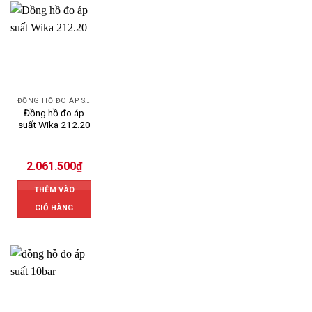
ĐỒNG HỒ ĐO ÁP SUẤT
Đồng hồ đo áp
suất Wika 212.20
2.061.500
₫
THÊM VÀO
GIỎ HÀNG