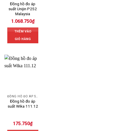
Đồng hồ đo áp
suất Unijin P252
Malaysia
1.068.750
₫
THÊM VÀO
GIỎ HÀNG
ĐỒNG HỒ ĐO ÁP SUẤT
Đồng hồ đo áp
suất Wika 111.12
175.750
₫