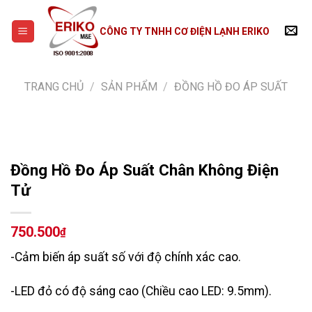
Skip
to
CÔNG TY TNHH CƠ ĐIỆN LẠNH ERIKO
content
TRANG CHỦ
/
SẢN PHẨM
/
ĐỒNG HỒ ĐO ÁP SUẤT
Đồng Hồ Đo Áp Suất Chân Không Điện
Tử
750.500
₫
-Cảm biến áp suất số với độ chính xác cao.
-LED đỏ có độ sáng cao (Chiều cao LED: 9.5mm).