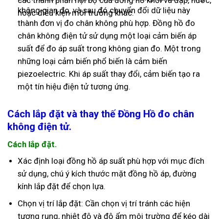
các thành phần nội bộ của đồng hồ khỏi va đập, nước,
không gian đo, và sau đó chuyển đổi dữ liệu này
hoặc điều kiện môi trường khác.
thành đơn vị đo chân không phù hợp. Đồng hồ đo
chân không điện tử sử dụng một loại cảm biến áp
suất để đo áp suất trong không gian đo. Một trong
những loại cảm biến phổ biến là cảm biến
piezoelectric. Khi áp suất thay đổi, cảm biến tạo ra
một tín hiệu điện tử tương ứng.
Cách lắp đặt và thay thế Đồng Hồ đo chân
không điện tử.
Cách lắp đặt.
Xác định loại đồng hồ áp suất phù hợp với mục đích
sử dụng, chú ý kích thước mặt đồng hồ áp, đường
kính lắp đặt để chọn lựa.
Chọn vị trí lắp đặt: Cần chọn vị trí tránh các hiện
tượng rung, nhiệt độ và độ ẩm môi trường để kéo dài