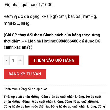
-Độ phân giải cao: 1/1000.
-Đơn vị đo đa dạng: kPa, kgf/cm², bar, psi, mmHg,
mmH2O, inHg.
(Giá SP thay đổi theo Chính sách của hãng theo từng
thời điểm --> Liên hệ Hotline:
0984666480
để được BG
chính xác nhất )
Đồng Hồ Đo Áp Suất Chân Không Điện Tử số lượng
THÊM VÀO GIỎ HÀNG
ĐĂNG KÝ TƯ VẤN
Danh mục:
Đồng hồ đo áp suất
Thẻ:
Áp suất chân không
,
Cảm biến áp suất chân không
,
Đo áp suất
chân không
,
đồng hồ áp suất chân không
,
đồng hồ áp suất điện tử
,
đồng hồ đo áp lực nước điện tử
,
Đồng hồ đo áp suất chân không
,
đồng