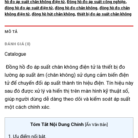
hồ đo áp suất chân không điện tử
,
Đồng hồ đo áp suất công nghiệp
,
đồng hồ đo áp suất điện tử
,
đồng hồ đo chân không
,
đồng hồ đo chân
không điện tử
,
đồng hồ hút chân không
,
thiết bị đo áp suất chân không
MÔ TẢ
ĐÁNH GIÁ (0)
Catalogue
Đồng hồ đo áp suất chân không điện tử là thiết bị đo
lường áp suất âm (chân không) sử dụng cảm biến điện
tử để chuyển đổi áp suất thành tín hiệu điện. Tín hiệu này
sau đó được xử lý và hiển thị trên màn hình kỹ thuật số,
giúp người dùng dễ dàng theo dõi và kiểm soát áp suất
một cách chính xác.
Tóm Tắt Nội Dung Chính
[
Ẩn Văn Bản
]
1.
Ưu điểm nổi bật.