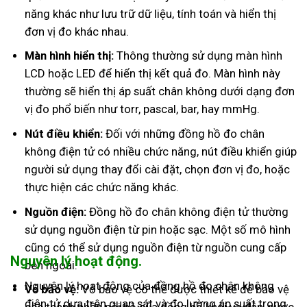
năng khác như lưu trữ dữ liệu, tính toán và hiển thị
đơn vị đo khác nhau.
Màn hình hiển thị:
Thông thường sử dụng màn hình
LCD hoặc LED để hiển thị kết quả đo. Màn hình này
thường sẽ hiển thị áp suất chân không dưới dạng đơn
vị đo phổ biến như torr, pascal, bar, hay mmHg.
Nút điều khiển:
Đối với những đồng hồ đo chân
không điện tử có nhiều chức năng, nút điều khiển giúp
người sử dụng thay đổi cài đặt, chọn đơn vị đo, hoặc
thực hiện các chức năng khác.
Nguồn điện:
Đồng hồ đo chân không điện tử thường
sử dụng nguồn điện từ pin hoặc sạc. Một số mô hình
cũng có thể sử dụng nguồn điện từ nguồn cung cấp
Nguyên lý hoạt động.
bên ngoài.
Nguyên lý hoạt động của đồng hồ đo chân không
Vỏ bảo vệ:
Vỏ bảo vệ có thể được thiết kế để bảo vệ
điện tử dựa trên quan sát và đo lường áp suất trong