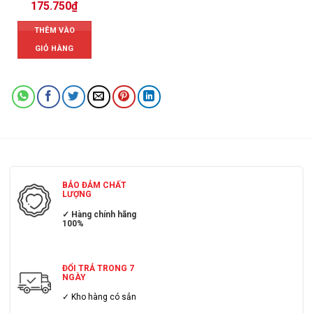
175.750
₫
THÊM VÀO
GIỎ HÀNG
BẢO ĐẢM CHẤT
LƯỢNG
✓ Hàng chính hãng
100%
ĐỔI TRẢ TRONG 7
NGÀY
✓ Kho hàng có sẳn