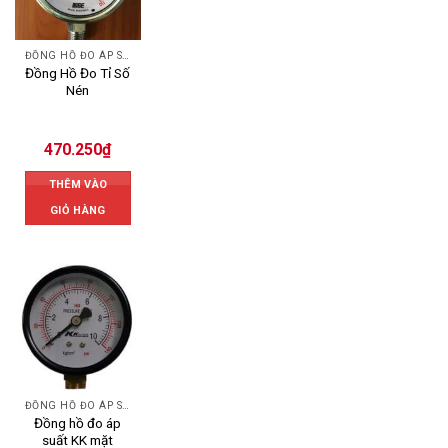
ĐỒNG HỒ ĐO ÁP SUẤT
Đồng Hồ Đo Tỉ Số
Nén
470.250
₫
THÊM VÀO
GIỎ HÀNG
ĐỒNG HỒ ĐO ÁP SUẤT
Đồng hồ đo áp
suất KK mặt