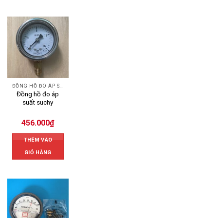
ĐỒNG HỒ ĐO ÁP SUẤT
Đồng hồ đo áp
suất suchy
456.000
₫
THÊM VÀO
GIỎ HÀNG