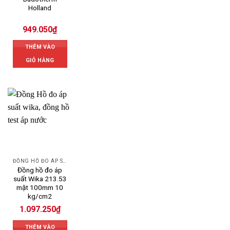
Holland
949.050
₫
THÊM VÀO
GIỎ HÀNG
ĐỒNG HỒ ĐO ÁP SUẤT
Đồng hồ đo áp
suất Wika 213.53
mặt 100mm 10
kg/cm2
1.097.250
₫
THÊM VÀO