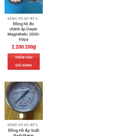
ĐỒNG HỒ ĐO ÁP SUẤT
Đồng hồ đo
chênh áp Dwyer
Magnehelic 2000-
60pa
2.200.200
₫
THÊM VÀO
GIỎ HÀNG
ĐỒNG HỒ ĐO ÁP SUẤT
Đồng Hồ Áp Suất
Badotherm