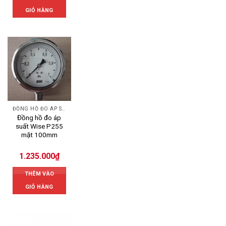
GIỎ HÀNG
ĐỒNG HỒ ĐO ÁP SUẤT
Đồng hồ đo áp
suất Wise P255
mặt 100mm
1.235.000
₫
THÊM VÀO
GIỎ HÀNG