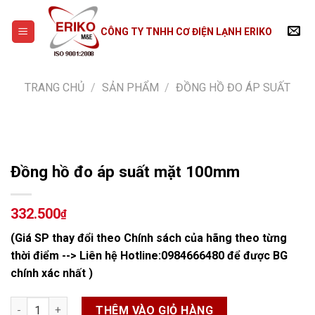
Skip
to
CÔNG TY TNHH CƠ ĐIỆN LẠNH ERIKO
content
TRANG CHỦ
/
SẢN PHẨM
/
ĐỒNG HỒ ĐO ÁP SUẤT
Đồng hồ đo áp suất mặt 100mm
332.500
₫
(Giá SP thay đổi theo Chính sách của hãng theo từng
thời điểm --> Liên hệ Hotline:
0984666480
để được BG
chính xác nhất )
Đồng hồ đo áp suất mặt 100mm số lượng
THÊM VÀO GIỎ HÀNG