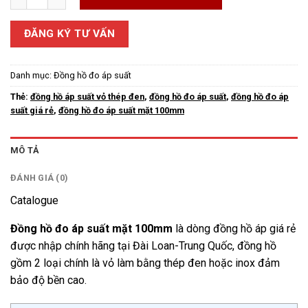
ĐĂNG KÝ TƯ VẤN
Danh mục:
Đồng hồ đo áp suất
Thẻ:
đồng hồ áp suất vỏ thép đen
,
đồng hồ đo áp suất
,
đồng hồ đo áp
suất giá rẻ
,
đồng hồ đo áp suất mặt 100mm
MÔ TẢ
ĐÁNH GIÁ (0)
Catalogue
Đồng hồ đo áp suất mặt 100mm
là dòng đồng hồ áp giá rẻ
được nhập chính hãng tại Đài Loan-Trung Quốc, đồng hồ
gồm 2 loại chính là vỏ làm bằng thép đen hoặc inox đảm
bảo độ bền cao.