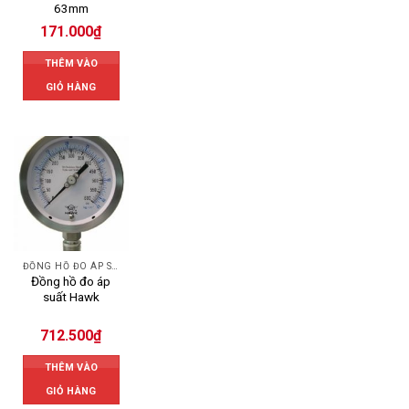
63mm
171.000
₫
THÊM VÀO
GIỎ HÀNG
ĐỒNG HỒ ĐO ÁP SUẤT
Đồng hồ đo áp
suất Hawk
712.500
₫
THÊM VÀO
GIỎ HÀNG