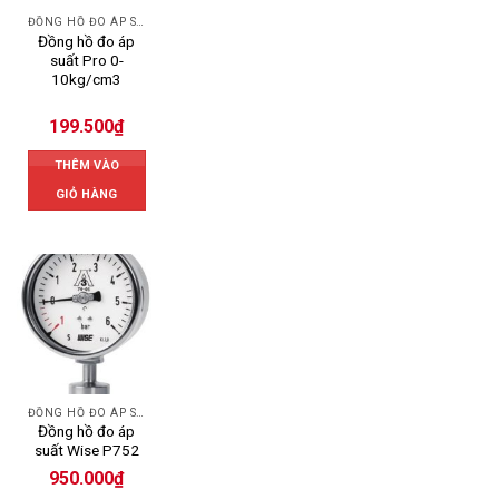
ĐỒNG HỒ ĐO ÁP SUẤT
Đồng hồ đo áp
suất Pro 0-
10kg/cm3
199.500
₫
THÊM VÀO
GIỎ HÀNG
ĐỒNG HỒ ĐO ÁP SUẤT
Đồng hồ đo áp
suất Wise P752
950.000
₫