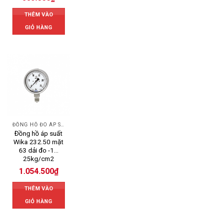
THÊM VÀO
GIỎ HÀNG
ĐỒNG HỒ ĐO ÁP SUẤT
Đồng hồ áp suất
Wika 232.50 mặt
63 dải đo -1…
25kg/cm2
1.054.500
₫
THÊM VÀO
GIỎ HÀNG