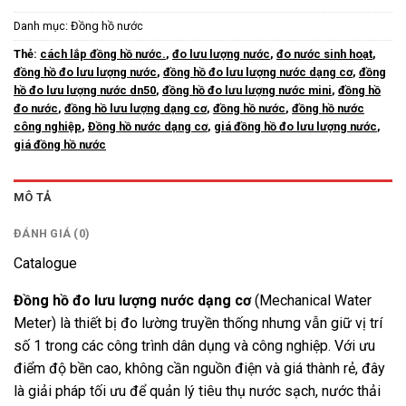
Danh mục:
Đồng hồ nước
Thẻ:
cách lắp đồng hồ nước.
,
đo lưu lượng nước
,
đo nước sinh hoạt
,
đồng hồ đo lưu lượng nước
,
đồng hồ đo lưu lượng nước dạng cơ
,
đồng
hồ đo lưu lượng nước dn50
,
đồng hồ đo lưu lượng nước mini
,
đồng hồ
đo nước
,
đồng hồ lưu lượng dạng cơ
,
đồng hồ nước
,
đồng hồ nước
công nghiệp
,
Đồng hồ nước dạng cơ
,
giá đồng hồ đo lưu lượng nước
,
giá đồng hồ nước
MÔ TẢ
ĐÁNH GIÁ (0)
Catalogue
Đồng hồ đo lưu lượng nước dạng cơ
(Mechanical Water
Meter) là thiết bị đo lường truyền thống nhưng vẫn giữ vị trí
số 1 trong các công trình dân dụng và công nghiệp. Với ưu
điểm độ bền cao, không cần nguồn điện và giá thành rẻ, đây
là giải pháp tối ưu để quản lý tiêu thụ nước sạch, nước thải