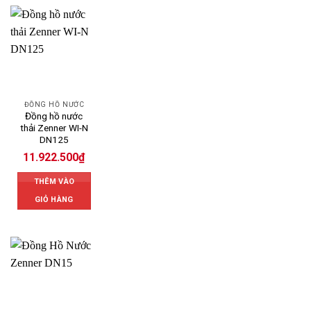
ĐỒNG HỒ NƯỚC
Đồng hồ nước
thải Zenner WI-N
DN125
11.922.500
₫
THÊM VÀO
GIỎ HÀNG