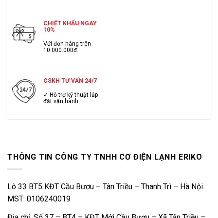
CHIẾT KHẤU NGAY
10%
Với đơn hàng trên
10.000.000đ.
CSKH TƯ VẤN 24/7
✓ Hỗ trợ kỹ thuật lắp
đặt vận hành
THÔNG TIN CÔNG TY TNHH CƠ ĐIỆN LẠNH ERIKO
Lô 33 BT5 KĐT Cầu Bươu – Tân Triều – Thanh Trì – Hà Nội.
MST: 0106240019
Địa chỉ: Số 37 – BT4 – KĐT Mới Cầu Bươu – Xã Tân Triều –