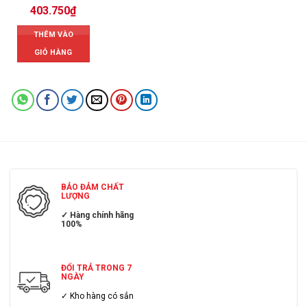
403.750
₫
THÊM VÀO
GIỎ HÀNG
BẢO ĐẢM CHẤT
LƯỢNG
✓ Hàng chính hãng
100%
ĐỔI TRẢ TRONG 7
NGÀY
✓ Kho hàng có sẳn