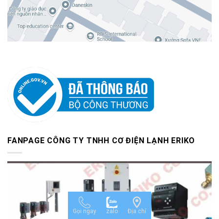
FANPAGE CÔNG TY TNHH CƠ ĐIỆN LẠNH ERIKO
Gọi ngay
zalo
Địa chỉ