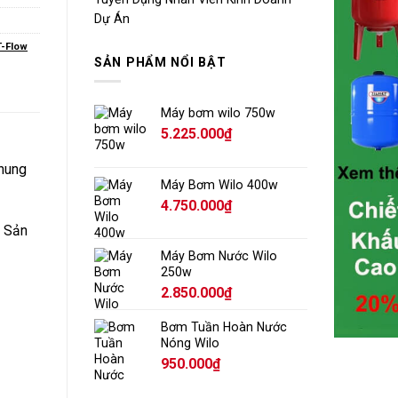
Dự Án
T-Flow
SẢN PHẨM NỔI BẬT
Máy bơm wilo 750w
5.225.000
₫
chung
Máy Bơm Wilo 400w
4.750.000
₫
. Sản
Máy Bơm Nước Wilo
250w
2.850.000
₫
Bơm Tuần Hoàn Nước
Nóng Wilo
950.000
₫