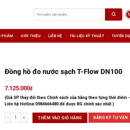
Tìm
kiếm:
N PHẨM
GIỚI THIỆU
LIÊN HỆ
TÀI LIỆU KỸ THUẬT
TUYỂN D
Đồng hồ đo nước sạch T-Flow DN100
7.125.000
₫
(Giá SP thay đổi theo Chính sách của hãng theo từng thời điểm 
Liên hệ Hotline:
0984666480
để được BG chính xác nhất )
Đồng hồ đo nước sạch T-Flow DN100 số lượng
ĐĂNG KÝ TƯ VẤN
THÊM VÀO GIỎ HÀNG