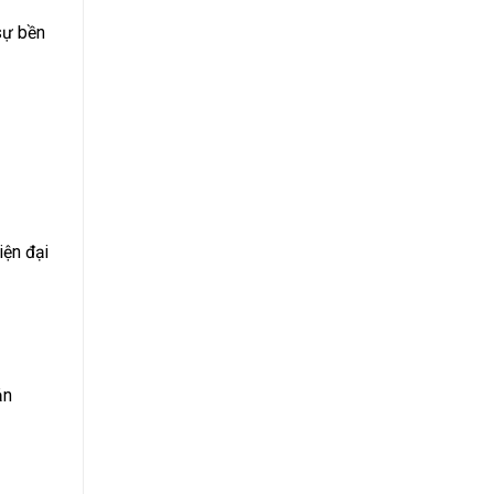
sự bền
iện đại
ản