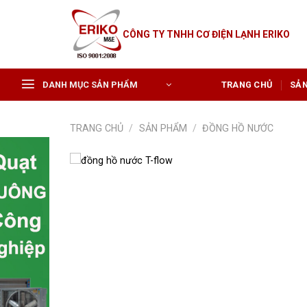
Skip
to
CÔNG TY TNHH CƠ ĐIỆN LẠNH ERIKO
content
DANH MỤC SẢN PHẨM
TRANG CHỦ
SẢ
TRANG CHỦ
/
SẢN PHẨM
/
ĐỒNG HỒ NƯỚC