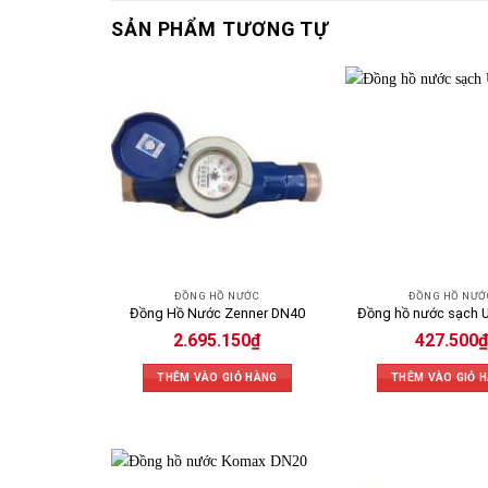
SẢN PHẨM TƯƠNG TỰ
ĐỒNG HỒ NƯỚC
ĐỒNG HỒ NƯỚ
Đồng Hồ Nước Zenner DN40
Đồng hồ nước sạch 
2.695.150
₫
427.500
₫
THÊM VÀO GIỎ HÀNG
THÊM VÀO GIỎ 