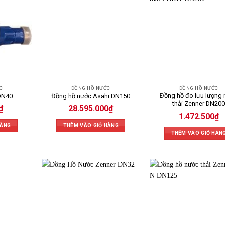
C
ĐỒNG HỒ NƯỚC
ĐỒNG HỒ NƯỚC
Đồng hồ đo lưu lượng
DN40
Đồng hồ nước Asahi DN150
thải Zenner DN20
₫
28.595.000
₫
1.472.500
₫
HÀNG
THÊM VÀO GIỎ HÀNG
THÊM VÀO GIỎ HÀN