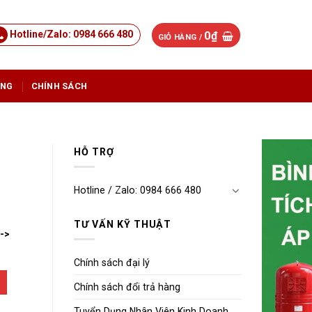
Hotline/Zalo: 0984 666 480
0
₫
GIỎ HÀNG /
ỤNG
CHÍNH SÁCH
HỖ TRỢ
Hotline / Zalo: 0984 666 480
TƯ VẤN KỸ THUẬT
-->
Chính sách đại lý
Chính sách đổi trả hàng
Tuyển Dụng Nhân Viên Kinh Doanh