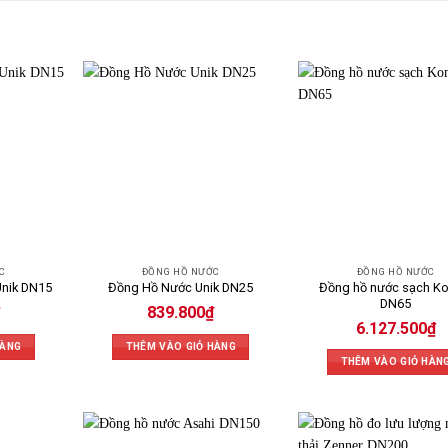
C
ĐỒNG HỒ NƯỚC
ĐỒNG HỒ NƯỚC
Đồng hồ nước sạch K
Unik DN15
Đồng Hồ Nước Unik DN25
DN65
839.800
₫
6.127.500
₫
HÀNG
THÊM VÀO GIỎ HÀNG
THÊM VÀO GIỎ HÀN