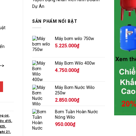
Dự Án
SẢN PHẨM NỔI BẬT
uật
Máy bơm wilo 750w
5.225.000
₫
yển
Máy Bơm Wilo 400w
-->
4.750.000
₫
Máy Bơm Nước Wilo
250w
2.850.000
₫
Bơm Tuần Hoàn Nước
ng cơ
,
Nóng Wilo
ước d15
,
950.000
₫
N25
,
phi 21
,