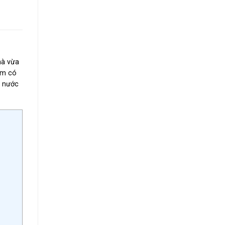
hà vừa
ẩm
có
g nước