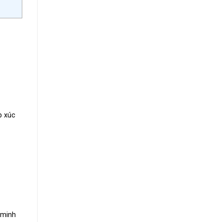
p xúc
 minh