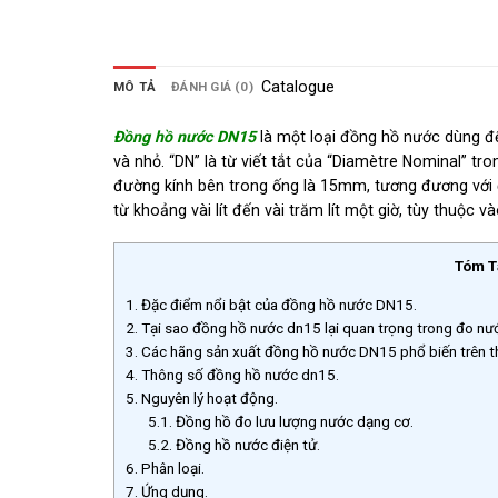
Catalogue
MÔ TẢ
ĐÁNH GIÁ (0)
Đồng hồ nước DN15
là một loại đồng hồ nước dùng để
và nhỏ. “DN” là từ viết tắt của “Diamètre Nominal” t
đường kính bên trong ống là 15mm, tương đương với
từ khoảng vài lít đến vài trăm lít một giờ, tùy thuộc 
Tóm T
1.
Đặc điểm nổi bật của đồng hồ nước DN15.
2.
Tại sao đồng hồ nước dn15 lại quan trọng trong đo nư
3.
Các hãng sản xuất đồng hồ nước DN15 phổ biến trên th
4.
Thông số đồng hồ nước dn15.
5.
Nguyên lý hoạt động.
5.1.
Đồng hồ đo lưu lượng nước dạng cơ.
5.2.
Đồng hồ nước điện tử.
6.
Phân loại.
7.
Ứng dụng.