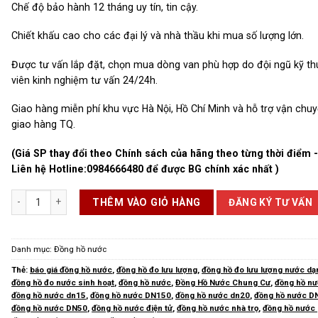
Chế độ bảo hành 12 tháng uy tín, tin cậy.
Chiết khấu cao cho các đại lý và nhà thầu khi mua số lượng lớn.
Được tư vấn lắp đặt, chọn mua dòng van phù hợp do đội ngũ kỹ th
viên kinh nghiệm tư vấn 24/24h.
Giao hàng miễn phí khu vực Hà Nội, Hồ Chí Minh và hỗ trợ vận chu
giao hàng TQ.
(Giá SP thay đổi theo Chính sách của hãng theo từng thời điểm 
Liên hệ Hotline:
0984666480
để được BG chính xác nhất )
Đồng Hồ Nước DN15 số lượng
ĐĂNG KÝ TƯ VẤN
THÊM VÀO GIỎ HÀNG
Danh mục:
Đồng hồ nước
Thẻ:
báo giá đồng hồ nước
,
đồng hồ đo lưu lượng
,
đồng hồ đo lưu lượng nước dạ
đồng hồ đo nước sinh hoạt
,
đồng hồ nước
,
Đồng Hồ Nước Chung Cư
,
đồng hồ n
đồng hồ nước dn15
,
đồng hồ nước DN150
,
đồng hồ nước dn20
,
đồng hồ nước D
đồng hồ nước DN50
,
đồng hồ nước điện tử
,
đồng hồ nước nhà trọ
,
đồng hồ nước 