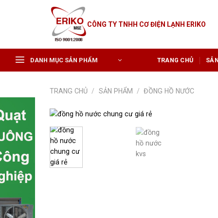
Skip
to
CÔNG TY TNHH CƠ ĐIỆN LẠNH ERIKO
content
DANH MỤC SẢN PHẨM
TRANG CHỦ
SẢ
TRANG CHỦ
/
SẢN PHẨM
/
ĐỒNG HỒ NƯỚC