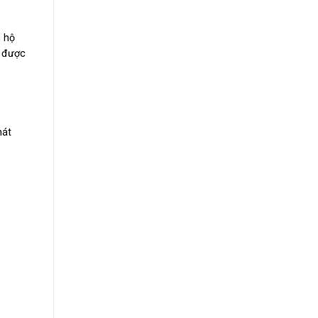
n hộ
t được
hát