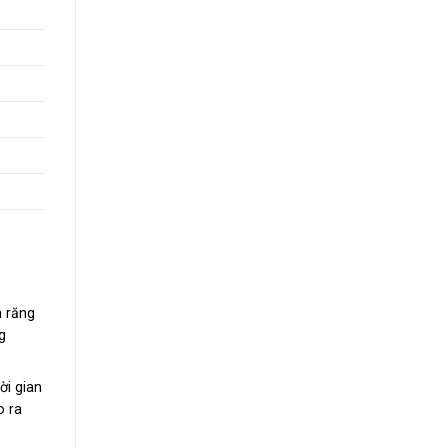
 răng
g
ời gian
o ra