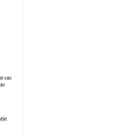
ới các
oặc
đặt.