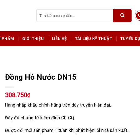
Tìm
kiếm:
N PHẨM
GIỚI THIỆU
LIÊN HỆ
TÀI LIỆU KỸ THUẬT
TUYỂN D
Đồng Hồ Nước DN15
308.750
₫
Hàng nhập khẩu chính hãng trên dây truyền hiện đại.
Đầy đủ chứng từ kiểm định C0-CQ.
Được đổi mới sản phẩm 1 tuần khi phát hiện lỗi nhà sản xuất.