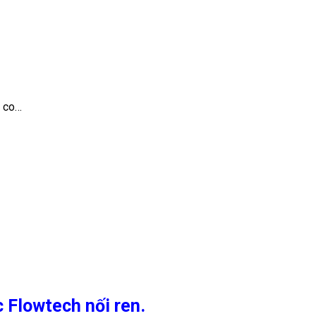
c co…
 Flowtech nối ren.