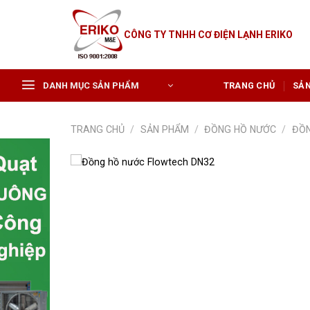
Skip
to
CÔNG TY TNHH CƠ ĐIỆN LẠNH ERIKO
content
DANH MỤC SẢN PHẨM
TRANG CHỦ
SẢ
TRANG CHỦ
/
SẢN PHẨM
/
ĐỒNG HỒ NƯỚC
/
ĐỒN