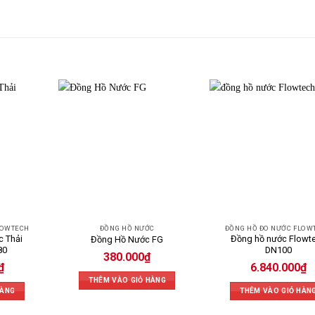
LOWTECH
ĐỒNG HỒ NƯỚC
ĐỒNG HỒ ĐO NƯỚC FLOW
 Thải
Đồng hồ nước Flowt
Đồng Hồ Nước FG
80
DN100
380.000
₫
₫
6.840.000
₫
THÊM VÀO GIỎ HÀNG
HÀNG
THÊM VÀO GIỎ HÀN