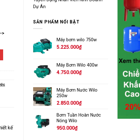
Dự Án
SẢN PHẨM NỔI BẬT
-->
Máy bơm wilo 750w
5.225.000
₫
Máy Bơm Wilo 400w
4.750.000
₫
ước
Máy Bơm Nước Wilo
250w
2.850.000
₫
Bơm Tuần Hoàn Nước
Nóng Wilo
hiết kế
950.000
₫