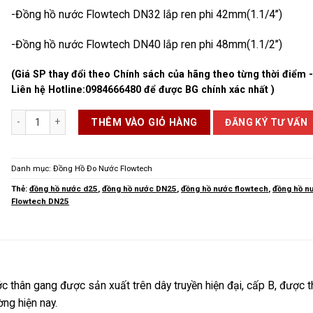
-Đồng hồ nước Flowtech DN32 lắp ren phi 42mm(1.1/4’’)
-Đồng hồ nước Flowtech DN40 lắp ren phi 48mm(1.1/2’’)
(Giá SP thay đổi theo Chính sách của hãng theo từng thời điểm 
Liên hệ Hotline:
0984666480
để được BG chính xác nhất )
Đồng hồ nước Flowtech DN25 nối ren số lượng
ĐĂNG KÝ TƯ VẤN
THÊM VÀO GIỎ HÀNG
Danh mục:
Đồng Hồ Đo Nước Flowtech
Thẻ:
đồng hồ nước d25
,
đồng hồ nước DN25
,
đồng hồ nước flowtech
,
đồng hồ n
Flowtech DN25
c thân gang được sản xuất trên dây truyền hiện đại, cấp B, được t
ờng hiện nay.