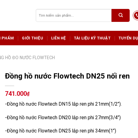
Tìm
kiếm:
N PHẨM
GIỚI THIỆU
LIÊN HỆ
TÀI LIỆU KỸ THUẬT
TUYỂN D
G HỒ ĐO NƯỚC FLOWTECH
Đồng hồ nước Flowtech DN25 nối ren
741.000
₫
-Đồng hồ nước Flowtech DN15 lắp ren phi 21mm(1/2’’).
-Đồng hồ nước Flowtech DN20 lắp ren phi 27mm(3/4’’)
-Đồng hồ nước Flowtech DN25 lắp ren phi 34mm(1’’)