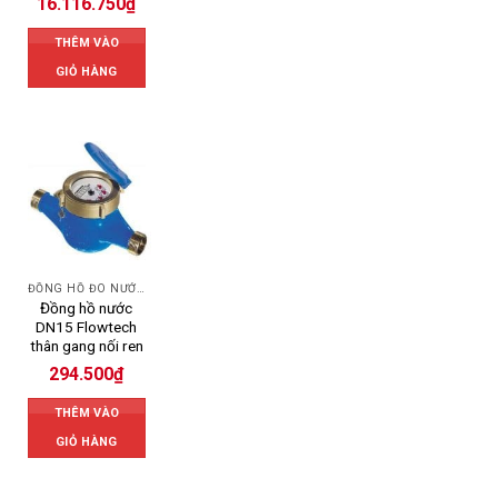
16.116.750
₫
THÊM VÀO
GIỎ HÀNG
ĐỒNG HỒ ĐO NƯỚC FLOWTECH
Đồng hồ nước
DN15 Flowtech
thân gang nối ren
294.500
₫
THÊM VÀO
GIỎ HÀNG