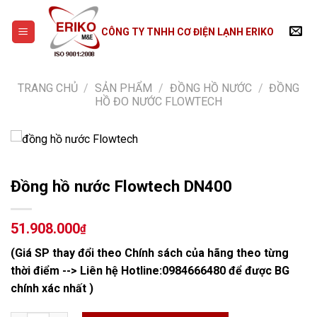
Skip
to
CÔNG TY TNHH CƠ ĐIỆN LẠNH ERIKO
content
TRANG CHỦ
/
SẢN PHẨM
/
ĐỒNG HỒ NƯỚC
/
ĐỒNG
HỒ ĐO NƯỚC FLOWTECH
Đồng hồ nước Flowtech DN400
51.908.000
₫
(Giá SP thay đổi theo Chính sách của hãng theo từng
thời điểm --> Liên hệ Hotline:
0984666480
để được BG
chính xác nhất )