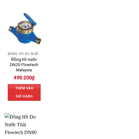
ĐỒNG HỒ ĐO NƯỚC FLOWTECH
Đồng hồ nước
DN20 Flowtech
Malaysia
490.200
₫
THÊM VÀO
GIỎ HÀNG