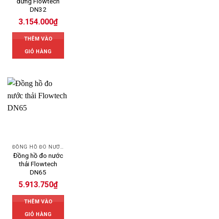
đứng Flowtech
DN32
3.154.000
₫
THÊM VÀO
GIỎ HÀNG
ĐỒNG HỒ ĐO NƯỚC FLOWTECH
Đồng hồ đo nước
thải Flowtech
DN65
5.913.750
₫
THÊM VÀO
GIỎ HÀNG