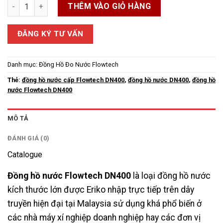
Đồng hồ nước Flowtech DN400 số lượng
THÊM VÀO GIỎ HÀNG
ĐĂNG KÝ TƯ VẤN
Danh mục:
Đồng Hồ Đo Nước Flowtech
Thẻ:
đồng hồ nước cấp Flowtech DN400
,
đồng hồ nước DN400
,
đồng hồ
nước Flowtech DN400
MÔ TẢ
ĐÁNH GIÁ (0)
Catalogue
Đồng hồ nước Flowtech DN400
là loại đồng hồ nước
kích thước lớn được Eriko nhập trực tiếp trên dây
truyền hiện đại tại Malaysia sử dụng khá phổ biến ở
các nhà máy xí nghiệp doanh nghiệp hay các đơn vị