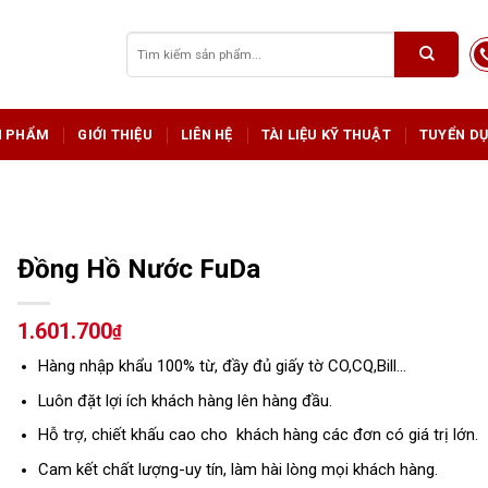
Tìm
kiếm:
N PHẨM
GIỚI THIỆU
LIÊN HỆ
TÀI LIỆU KỸ THUẬT
TUYỂN D
Đồng Hồ Nước FuDa
1.601.700
₫
Hàng nhập khẩu 100% từ, đầy đủ giấy tờ CO,CQ,Bill…
Luôn đặt lợi ích khách hàng lên hàng đầu.
Hỗ trợ, chiết khấu cao cho khách hàng các đơn có giá trị lớn.
Cam kết chất lượng-uy tín, làm hài lòng mọi khách hàng.