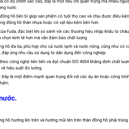
 có độ chính xác cao, đây là một tiêu chí quan trọng mà nhiều ngườ
ợng nước.
 đồng hồ bền bỉ giúp sản phẩm có tuổi thọ cao và chịu được điều kiệ
dòng đồng hồ thân nhựa hoặc có vật liệu kém bền hơn.
của Fuda, đặc biệt khi so sánh với các thương hiệu nhập khẩu từ châ
a chọn kinh tế hơn mà vẫn đảm bảo chất lượng.
ng hồ đa tia, phù hợp cho cả nước lạnh và nước nóng, cũng như có c
ng, đáp ứng nhu cầu sử dụng từ dân dụng đến công nghiệp.
theo công nghệ tiên tiến và đạt chuẩn ISO 4064 khẳng định chất lượ
về hiệu suất đo lường.
:
Đây là một điểm mạnh quan trọng đối với các dự án hoặc công trìn
phẩm.
 nước.
g hồ hướng lên trên và hướng mũi tên trên thân đồng hồ phải trùng 