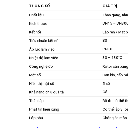
THÔNG SỐ
GIÁ TRỊ
Chất liệu
Thân gang, nh
DN15 – DN30
Kích thước
Kết nối
Lắp ren / Mặt b
BS
Tiêu chuẩn kết nối
PN16
Áp lực làm việc
30 – 130°C
Nhiệt độ làm việc
Công nghệ đo
Rotor cân bằng
Mặt số
Hàn kín, cấp b
Hiển thị mặt số
5 số
Có
Khả năng chịu quá tải
Tháo lắp
Bộ đo có thể t
Phát tín hiệu xung
Có thể lắp 3 lo
Lớp phủ
Chống ăn mòn