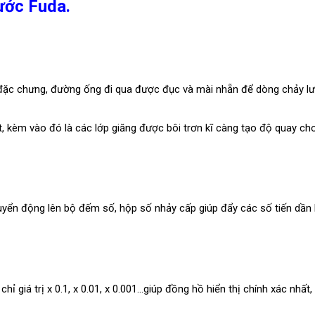
ước Fuda.
 đặc chưng, đường ống đi qua được đục và mài nhẵn để dòng chảy l
ốt, kèm vào đó là các lớp giăng được bôi trơn kĩ càng tạo độ quay ch
uyển động lên bộ đếm số, hộp số nhảy cấp giúp đẩy các số tiến dần 
giá trị x 0.1, x 0.01, x 0.001…giúp đồng hồ hiển thị chính xác nhất,