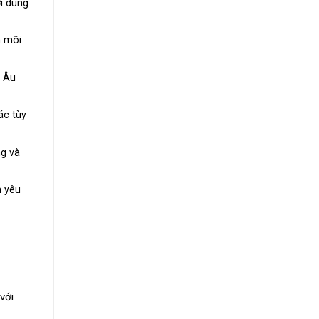
i dùng
n môi
u Âu
ác tùy
ng và
h yêu
với