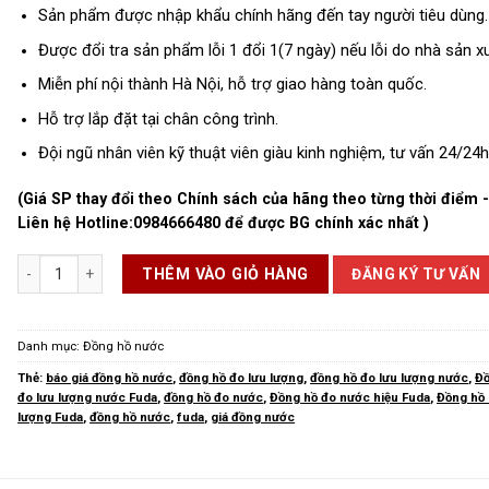
Sản phẩm được nhập khẩu chính hãng đến tay người tiêu dùng.
Được đổi tra sản phẩm lỗi 1 đổi 1(7 ngày) nếu lỗi do nhà sản xu
Miễn phí nội thành Hà Nội, hỗ trợ giao hàng toàn quốc.
Hỗ trợ lắp đặt tại chân công trình.
Đội ngũ nhân viên kỹ thuật viên giàu kinh nghiệm, tư vấn 24/24h
(Giá SP thay đổi theo Chính sách của hãng theo từng thời điểm 
Liên hệ Hotline:
0984666480
để được BG chính xác nhất )
Đồng Hồ Nước FuDa số lượng
ĐĂNG KÝ TƯ VẤN
THÊM VÀO GIỎ HÀNG
Danh mục:
Đồng hồ nước
Thẻ:
báo giá đồng hồ nước
,
đồng hồ đo lưu lượng
,
đồng hồ đo lưu lượng nước
,
Đồ
đo lưu lượng nước Fuda
,
đồng hồ đo nước
,
Đồng hồ đo nước hiệu Fuda
,
Đồng hồ 
lượng Fuda
,
đồng hồ nước
,
fuda
,
giá đồng nước