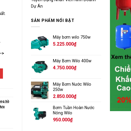
Dự Án
ất.
SẢN PHẨM NỔI BẬT
Máy bơm wilo 750w
.
5.225.000
₫
-->
Máy Bơm Wilo 400w
4.750.000
₫
Máy Bơm Nước Wilo
250w
2.850.000
₫
ng hồ
lưu
Bơm Tuần Hoàn Nước
Nóng Wilo
950.000
₫