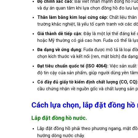
Độ chính xác cao:
Bài viết nhấn mạnh đồng hồ Fuda
và dự án quan tâm khi lựa chọn đồng hồ đo lưu lư
Thân làm bằng kim loại cứng cáp:
Chất liệu thân
trường khắc nghiệt, là yếu tố cạnh tranh với các 
Giá thành dễ tiếp cận:
Đây là một lợi thế đáng kể 
hoặc Mỹ thường có giá cao hơn. Fuda có thể là lự
Đa dạng về ứng dụng:
Fuda được mô tả là loại đồ
chọn kích thước và kết nối (ren, mặt bích) đa dạ
Đạt tiêu chuẩn quốc tế (ISO 4064):
Việc sản xuất 
độ tin cậy của sản phẩm, giúp người dùng yên tâm 
Có đầy đủ giấy tờ kiểm định chất lượng (CO, CQ)
cầu chứng nhận về nguồn gốc và chất lượng sản 
Cách lựa chọn, lắp đặt đồng hồ
Lắp đặt đồng hồ nước.
Lắp đặt đồng hồ phải theo phương ngang, mặt đồn
hướng dòng nước chảy.