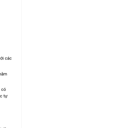
ới các
 nằm
c có
c tự