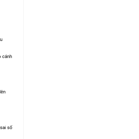
ưu
o cánh
lên
 sai số