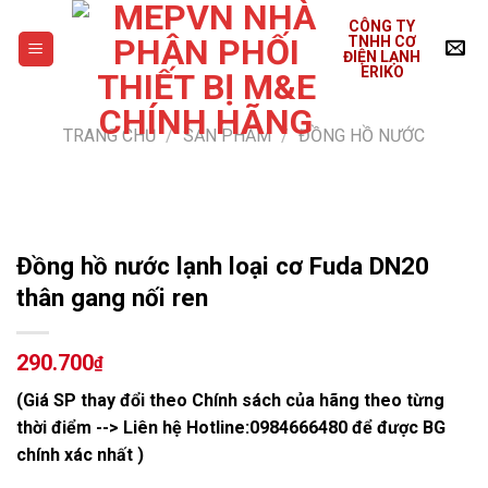
Skip
CÔNG TY
to
TNHH CƠ
ĐIỆN LẠNH
content
ERIKO
TRANG CHỦ
/
SẢN PHẨM
/
ĐỒNG HỒ NƯỚC
Đồng hồ nước lạnh loại cơ Fuda DN20
thân gang nối ren
290.700
₫
(Giá SP thay đổi theo Chính sách của hãng theo từng
thời điểm --> Liên hệ Hotline:
0984666480
để được BG
chính xác nhất )