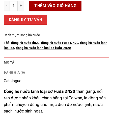
Đồng hồ nước lạnh loại cơ Fuda DN20 thân gang nối ren số lượ
THÊM VÀO GIỎ HÀNG
ĐĂNG KÝ TƯ VẤN
Danh mục:
Đồng hồ nước
Thẻ:
đồng hồ nước dn20
,
đồng hồ nước Fuda DN20
,
đồng hồ nước lạnh
loại cơ
,
đồng hồ nước lạnh loại cơ fuda DN20
MÔ TẢ
ĐÁNH GIÁ (0)
Catalogue
Đồng hồ nước lạnh loại cơ Fuda DN20
thân gang, nối
ren được nhập khẩu chính hãng tại Taiwan, là dòng sản
phẩm chuyên dùng cho mục đích đo nước lạnh, nước
sạch, nước sinh hoạt.