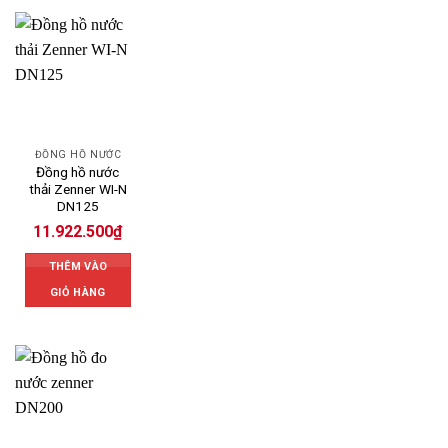
ĐỒNG HỒ NƯỚC
Đồng hồ nước
thải Zenner WI-N
DN125
11.922.500
₫
THÊM VÀO
GIỎ HÀNG