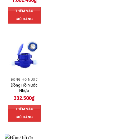
1.602.460
₫
THÊM VÀO
GIỎ HÀNG
ĐỒNG HỒ NƯỚC
Đồng Hồ Nước
Nhựa
332.500
₫
THÊM VÀO
GIỎ HÀNG