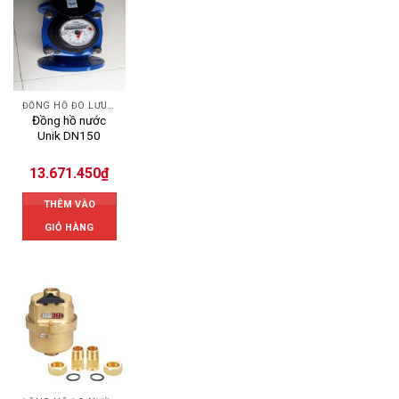
ĐỒNG HỒ ĐO LƯU LƯỢNG NƯỚC UNIK
Đồng hồ nước
Unik DN150
13.671.450
₫
THÊM VÀO
GIỎ HÀNG