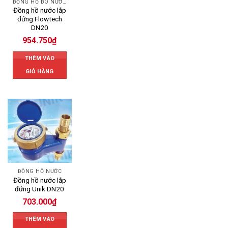
ĐỒNG HỒ ĐO NƯỚC FLOWTECH
Đồng hồ nước lắp
đứng Flowtech
DN20
954.750
₫
THÊM VÀO
GIỎ HÀNG
ĐỒNG HỒ NƯỚC
Đồng hồ nước lắp
đứng Unik DN20
703.000
₫
THÊM VÀO