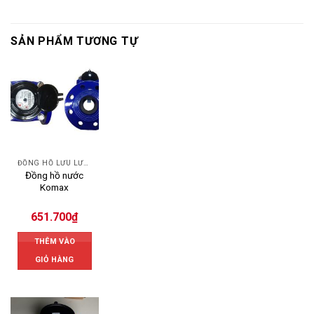
SẢN PHẨM TƯƠNG TỰ
ĐỒNG HỒ LƯU LƯỢNG NƯỚC KOMAX
Đồng hồ nước
Komax
651.700
₫
THÊM VÀO
GIỎ HÀNG