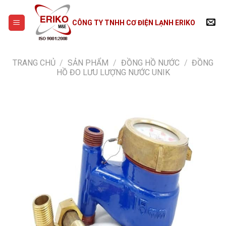
Skip
to
CÔNG TY TNHH CƠ ĐIỆN LẠNH ERIKO
content
TRANG CHỦ
/
SẢN PHẨM
/
ĐỒNG HỒ NƯỚC
/
ĐỒNG
HỒ ĐO LƯU LƯỢNG NƯỚC UNIK