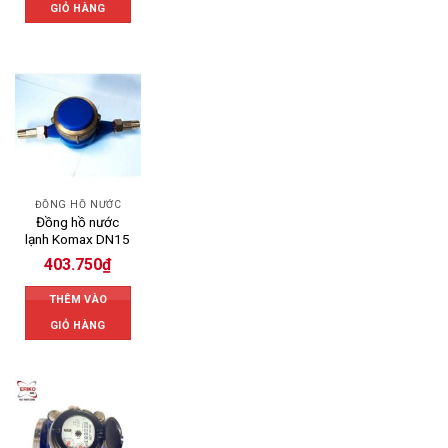
GIỎ HÀNG
ĐỒNG HỒ NƯỚC
Đồng hồ nước
lạnh Komax DN15
403.750
₫
THÊM VÀO
GIỎ HÀNG