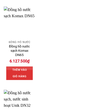
ĐỒNG HỒ NƯỚC
Đồng hồ nước
sạch Komax
DN65
6.127.500
₫
THÊM VÀO
GIỎ HÀNG