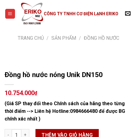
Skip
to
CÔNG TY TNHH CƠ ĐIỆN LẠNH ERIKO
content
TRANG CHỦ
/
SẢN PHẨM
/
ĐỒNG HỒ NƯỚC
Đồng hồ nước nóng Unik DN150
10.754.000
₫
(Giá SP thay đổi theo Chính sách của hãng theo từng
thời điểm --> Liên hệ Hotline:
0984666480
để được BG
chính xác nhất )
Đồng hồ nước nóng Unik DN150 số lượng
THÊM VÀO GIỎ HÀNG