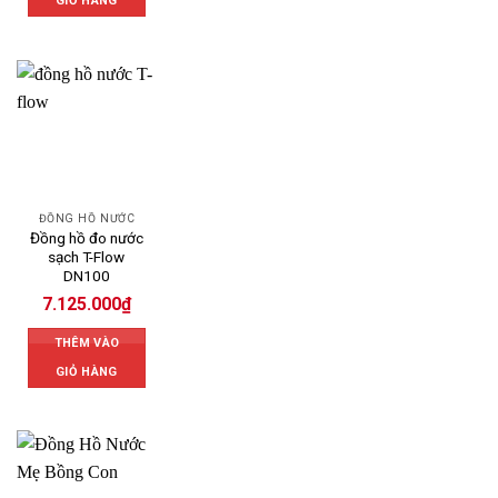
GIỎ HÀNG
ĐỒNG HỒ NƯỚC
Đồng hồ đo nước
sạch T-Flow
DN100
7.125.000
₫
THÊM VÀO
GIỎ HÀNG