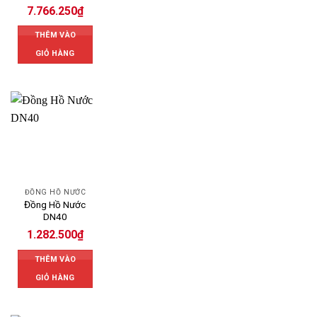
7.766.250
₫
THÊM VÀO
GIỎ HÀNG
ĐỒNG HỒ NƯỚC
Đồng Hồ Nước
DN40
1.282.500
₫
THÊM VÀO
GIỎ HÀNG