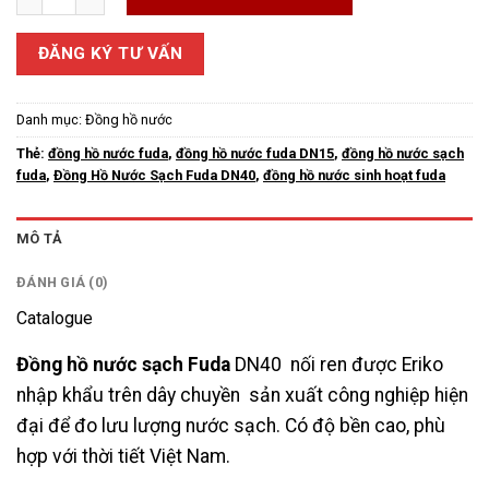
ĐĂNG KÝ TƯ VẤN
Danh mục:
Đồng hồ nước
Thẻ:
đồng hồ nước fuda
,
đồng hồ nước fuda DN15
,
đồng hồ nước sạch
fuda
,
Đồng Hồ Nước Sạch Fuda DN40
,
đồng hồ nước sinh hoạt fuda
MÔ TẢ
ĐÁNH GIÁ (0)
Catalogue
Đồng hồ nước sạch Fuda
DN40 nối ren được Eriko
nhập khẩu trên dây chuyền sản xuất công nghiệp hiện
đại để đo lưu lượng nước sạch.
Có độ bền cao, phù
hợp với thời tiết Việt Nam.