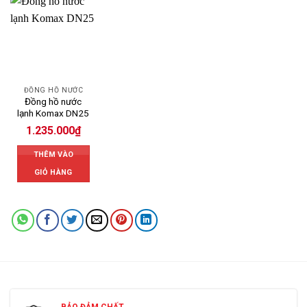
ĐỒNG HỒ NƯỚC
Đồng hồ nước
lạnh Komax DN25
1.235.000
₫
THÊM VÀO
GIỎ HÀNG
BẢO ĐẢM CHẤT