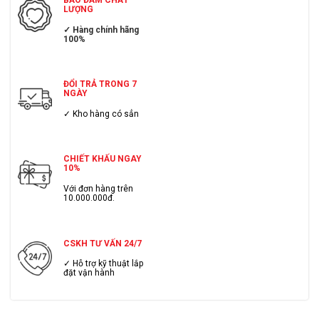
LƯỢNG
✓ Hàng chính hãng
100%
ĐỔI TRẢ TRONG 7
NGÀY
✓ Kho hàng có sẳn
CHIẾT KHẤU NGAY
10%
Với đơn hàng trên
10.000.000đ.
CSKH TƯ VẤN 24/7
✓ Hỗ trợ kỹ thuật lắp
đặt vận hành