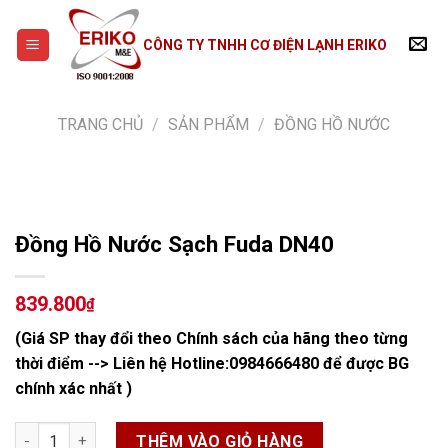
Skip
to
CÔNG TY TNHH CƠ ĐIỆN LẠNH ERIKO
content
TRANG CHỦ
/
SẢN PHẨM
/
ĐỒNG HỒ NƯỚC
Đồng Hồ Nước Sạch Fuda DN40
839.800
₫
(Giá SP thay đổi theo Chính sách của hãng theo từng
thời điểm --> Liên hệ Hotline:
0984666480
để được BG
chính xác nhất )
Đồng Hồ Nước Sạch Fuda DN40 số lượng
THÊM VÀO GIỎ HÀNG