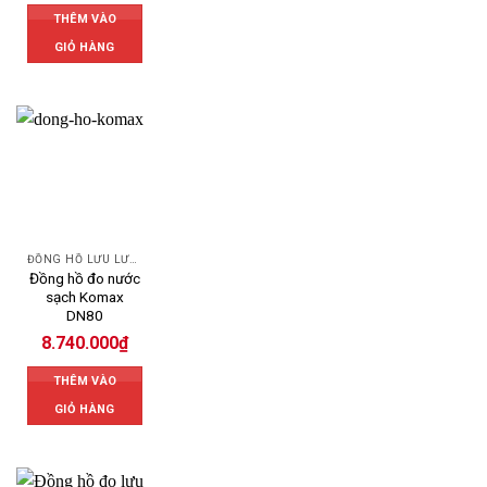
THÊM VÀO
GIỎ HÀNG
ĐỒNG HỒ LƯU LƯỢNG NƯỚC KOMAX
Đồng hồ đo nước
sạch Komax
DN80
8.740.000
₫
THÊM VÀO
GIỎ HÀNG