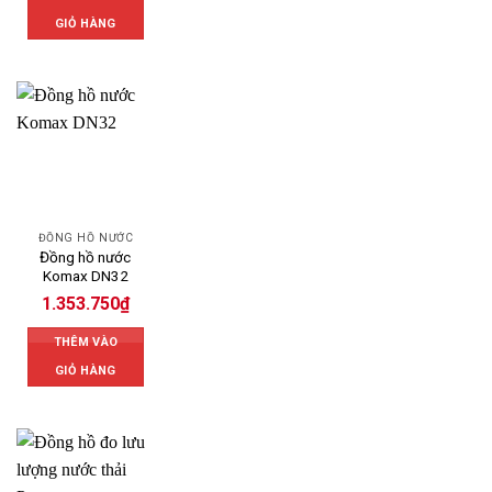
GIỎ HÀNG
ĐỒNG HỒ NƯỚC
Đồng hồ nước
Komax DN32
1.353.750
₫
THÊM VÀO
GIỎ HÀNG