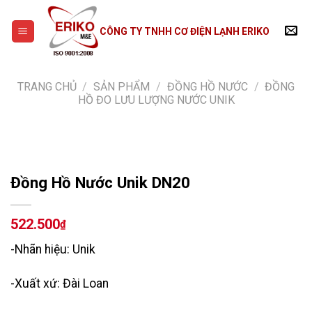
Skip
to
CÔNG TY TNHH CƠ ĐIỆN LẠNH ERIKO
content
TRANG CHỦ
/
SẢN PHẨM
/
ĐỒNG HỒ NƯỚC
/
ĐỒNG
HỒ ĐO LƯU LƯỢNG NƯỚC UNIK
Đồng Hồ Nước Unik DN20
522.500
₫
-Nhãn hiệu: Unik
-Xuất xứ: Đài Loan