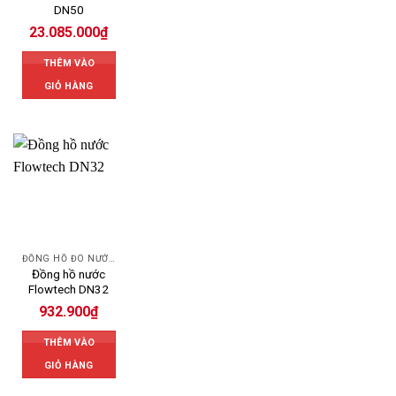
DN50
23.085.000
₫
THÊM VÀO
GIỎ HÀNG
ĐỒNG HỒ ĐO NƯỚC FLOWTECH
Đồng hồ nước
Flowtech DN32
932.900
₫
THÊM VÀO
GIỎ HÀNG