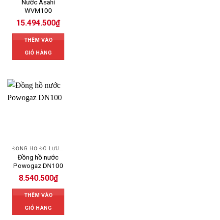
Nước Asahi
WVM100
15.494.500
₫
THÊM VÀO
GIỎ HÀNG
ĐỒNG HỒ ĐO LƯU LƯỢNG NƯỚC POWOGAZ
Đồng hồ nước
Powogaz DN100
8.540.500
₫
THÊM VÀO
GIỎ HÀNG