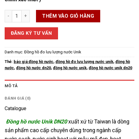
Đồng Hồ Nước Unik DN20 số lượng
THÊM VÀO GIỎ HÀNG
ĐĂNG KÝ TƯ VẤN
Danh mục:
Đồng hồ đo lưu lượng nước Unik
Thẻ:
báo giá đồng hồ nước
,
đồng hồ đo lưu lượng nước unik
,
đồng hồ
nước
,
đồng hồ nước dn20
,
đồng hồ nước unik
,
đồng hồ nước unik dn20
MÔ TẢ
ĐÁNH GIÁ (0)
Catalogue
Đồng hồ nước Unik DN20
xuất xứ từ Taiwan là dòng
sản phẩm cao cấp chuyên dùng trong ngành cấp