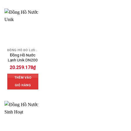
ĐỒNG HỒ ĐO LƯU LƯỢNG NƯỚC UNIK
Đồng Hồ Nước
Lạnh Unik DN200
20.259.178
₫
THÊM VÀO
GIỎ HÀNG