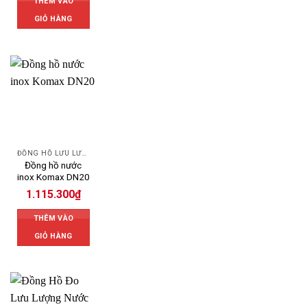
THÊM VÀO
GIỎ HÀNG
ĐỒNG HỒ LƯU LƯỢNG NƯỚC KOMAX
Đồng hồ nước
inox Komax DN20
1.115.300
₫
THÊM VÀO
GIỎ HÀNG