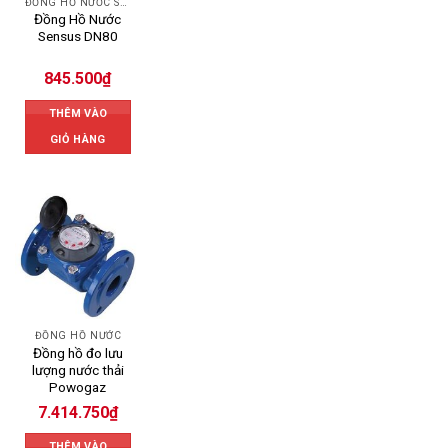
ĐỒNG HỒ NƯỚC SENSUS
Đồng Hồ Nước
Sensus DN80
845.500
₫
THÊM VÀO
GIỎ HÀNG
ĐỒNG HỒ NƯỚC
Đồng hồ đo lưu
lượng nước thải
Powogaz
7.414.750
₫
THÊM VÀO