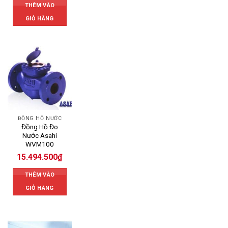
THÊM VÀO
GIỎ HÀNG
ĐỒNG HỒ NƯỚC
Đồng Hồ Đo
Nước Asahi
WVM100
15.494.500
₫
THÊM VÀO
GIỎ HÀNG