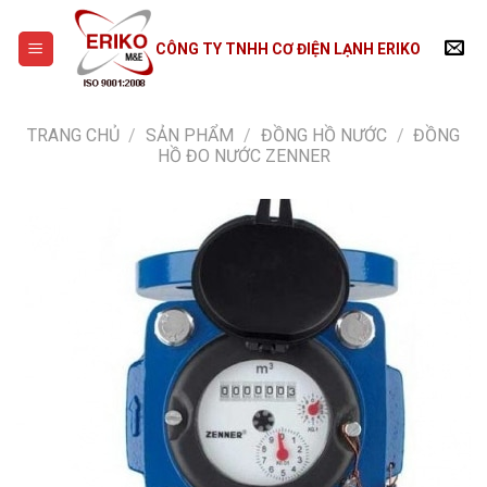
Skip
to
CÔNG TY TNHH CƠ ĐIỆN LẠNH ERIKO
content
TRANG CHỦ
/
SẢN PHẨM
/
ĐỒNG HỒ NƯỚC
/
ĐỒNG
HỒ ĐO NƯỚC ZENNER