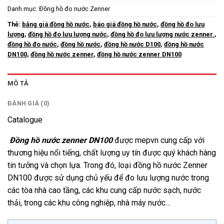
Danh mục:
Đồng hồ đo nước Zenner
Thẻ:
bảng giá đồng hồ nước
,
báo giá đồng hồ nước
,
đồng hồ đo lưu
lượng
,
đồng hồ đo lưu lượng nước
,
đồng hồ đo lưu lượng nước zenner.
,
đồng hồ đo nước
,
đồng hồ nước
,
đồng hồ nước D100
,
đồng hồ nước
DN100
,
đồng hồ nước zenner
,
đồng hồ nước zenner DN100
MÔ TẢ
ĐÁNH GIÁ (0)
Catalogue
Đồng hồ nước zenner DN100
được mepvn cung cấp với
thương hiệu nổi tiếng, chất lượng uy tín được quý khách hàng
tin tưởng và chọn lựa. Trong đó, loại đồng hồ nước Zenner
DN1
00 được sử dụng chủ yếu để đo lưu lượng nước trong
các tòa nhà cao tầng, các khu cung cấp nước sạch, nước
thải, trong các khu công nghiệp, nhà máy nước…