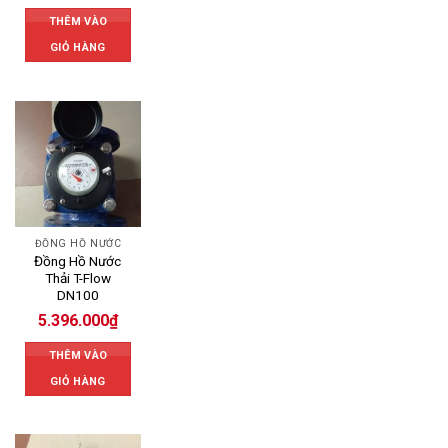
THÊM VÀO
GIỎ HÀNG
ĐỒNG HỒ NƯỚC
Đồng Hồ Nước
Thải T-Flow
DN100
5.396.000
₫
THÊM VÀO
GIỎ HÀNG