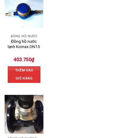
ĐỒNG HỒ NƯỚC
Đồng hồ nước
lạnh Komax DN15
403.750
₫
THÊM VÀO
GIỎ HÀNG