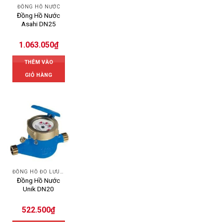
ĐỒNG HỒ NƯỚC
Đồng Hồ Nước
Asahi DN25
1.063.050
₫
THÊM VÀO
GIỎ HÀNG
ĐỒNG HỒ ĐO LƯU LƯỢNG NƯỚC UNIK
Đồng Hồ Nước
Unik DN20
522.500
₫