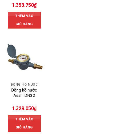
1.353.750
₫
THÊM VÀO
GIỎ HÀNG
ĐỒNG HỒ NƯỚC
Đồng hồ nước
Asahi DN32
1.329.050
₫
THÊM VÀO
GIỎ HÀNG