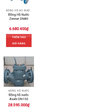
ĐỒNG HỒ ĐO NƯỚC ZENNER
Đồng Hồ Nước
Zenner DN80
6.680.400
₫
THÊM VÀO
GIỎ HÀNG
ĐỒNG HỒ NƯỚC
Đồng hồ nước
Asahi DN150
28.595.000
₫