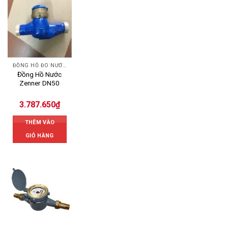
ĐỒNG HỒ ĐO NƯỚC ZENNER
Đồng Hồ Nước
Zenner DN50
3.787.650
₫
THÊM VÀO
GIỎ HÀNG