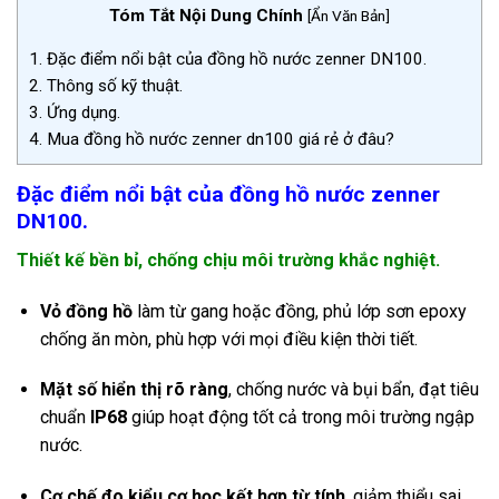
Tóm Tắt Nội Dung Chính
[
Ẩn Văn Bản
]
1.
Đặc điểm nổi bật của đồng hồ nước zenner DN100.
2.
Thông số kỹ thuật.
3.
Ứng dụng.
4.
Mua đồng hồ nước zenner dn100 giá rẻ ở đâu?
Đặc điểm nổi bật của đồng hồ nước zenner
DN100.
Thiết kế bền bỉ, chống chịu môi trường khắc nghiệt.
Vỏ đồng hồ
làm từ gang hoặc đồng, phủ lớp sơn epoxy
chống ăn mòn, phù hợp với mọi điều kiện thời tiết.
Mặt số hiển thị rõ ràng
, chống nước và bụi bẩn, đạt tiêu
chuẩn
IP68
giúp hoạt động tốt cả trong môi trường ngập
nước.
Cơ chế đo kiểu cơ học kết hợp từ tính
, giảm thiểu sai