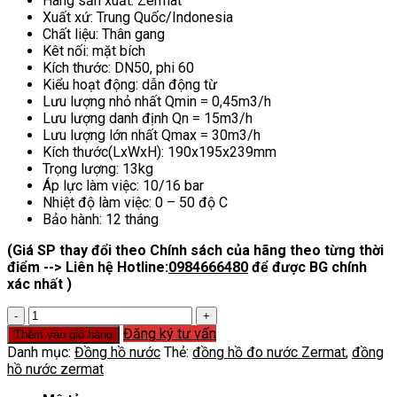
Hãng sản xuất: Zermat
Xuất xứ: Trung Quốc/Indonesia
Chất liệu: Thân gang
Kêt nối: mặt bích
Kích thước: DN50, phi 60
Kiểu hoạt động: dẫn động từ
Lưu lượng nhỏ nhất Qmin = 0,45m3/h
Lưu lượng danh định Qn = 15m3/h
Lưu lượng lớn nhất Qmax = 30m3/h
Kích thước(LxWxH): 190x195x239mm
Trọng lượng: 13kg
Áp lực làm việc: 10/16 bar
Nhiệt độ làm việc: 0 – 50 độ C
Bảo hành: 12 tháng
(Giá SP thay đổi theo Chính sách của hãng theo từng thời
điểm --> Liên hệ Hotline:
0984666480
để được BG chính
xác nhất )
Đồng
hồ
Đăng ký tư vấn
Thêm vào giỏ hàng
nước
Danh mục:
Đồng hồ nước
Thẻ:
đồng hồ đo nước Zermat
,
đồng
zermat
hồ nước zermat
số