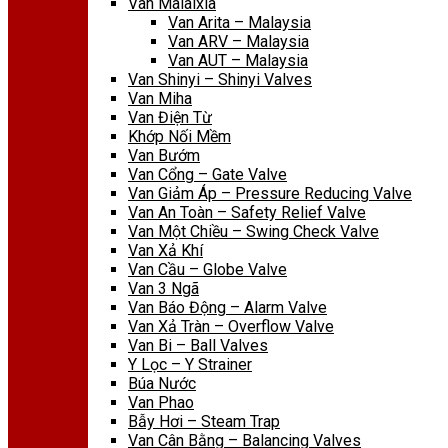
Van Malaixia
Van Arita – Malaysia
Van ARV – Malaysia
Van AUT – Malaysia
Van Shinyi – Shinyi Valves
Van Miha
Van Điện Từ
Khớp Nối Mềm
Van Bướm
Van Cổng – Gate Valve
Van Giảm Áp – Pressure Reducing Valve
Van An Toàn – Safety Relief Valve
Van Một Chiều – Swing Check Valve
Van Xả Khí
Van Cầu – Globe Valve
Van 3 Ngã
Van Báo Động – Alarm Valve
Van Xả Tràn – Overflow Valve
Van Bi – Ball Valves
Y Lọc – Y Strainer
Búa Nước
Van Phao
Bẫy Hơi – Steam Trap
Van Cân Bằng – Balancing Valves