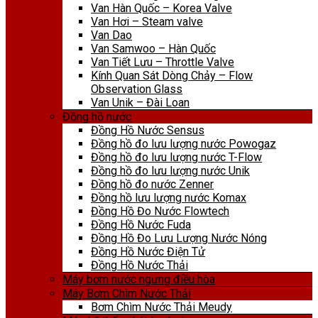
Van Hàn Quốc – Korea Valve
Van Hơi – Steam valve
Van Dao
Van Samwoo – Hàn Quốc
Van Tiết Lưu – Throttle Valve
Kính Quan Sát Dòng Chảy – Flow
Observation Glass
Van Unik – Đài Loan
Đồng hồ nước
Đồng Hồ Nước Sensus
Đồng hồ đo lưu lượng nước Powogaz
Đồng hồ đo lưu lượng nước T-Flow
Đồng hồ đo lưu lượng nước Unik
Đồng hồ đo nước Zenner
Đồng hồ lưu lượng nước Komax
Đồng Hồ Đo Nước Flowtech
Đồng Hồ Nước Fuda
Đồng Hồ Đo Lưu Lượng Nước Nóng
Đồng Hồ Nước Điện Tử
Đồng Hồ Nước Thải
Máy bơm nước ngưng điều hòa
Máy Bơm Chìm Nước Thải
Bơm Chìm Nước Thải Meudy