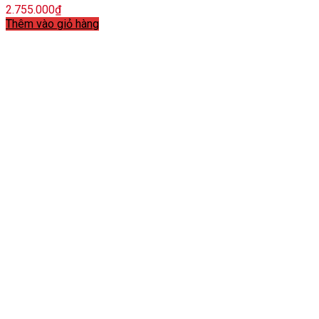
2.755.000
₫
Thêm vào giỏ hàng