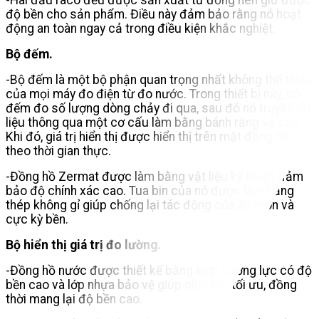
-Hai đầu raco đều được sản xuất từ ​​đồng nên giữ được
độ bền cho sản phẩm. Điều này đảm bảo rằng nó hoạt
động an toàn ngay cả trong điều kiện khắc nghiệt.
Bộ đếm.
-Bộ đếm là một bộ phận quan trọng nhất không thể thiếu
của mọi máy đo điện từ đo nước. Trong thiết bị này, bộ
đếm đo số lượng dòng chảy đi qua, sau đó nó truyền dữ
liệu thông qua một cơ cấu làm bằng bánh răng và cân.
Khi đó, giá trị hiển thị được hiển thị trên mặt đồng hồ
theo thời gian thực.
-Đồng hồ Zermat được làm bằng vật liệu kỹ thuật đảm
bảo độ chính xác cao. Tua bin của nó được làm bằng
thép không gỉ giúp chống lại tác động của ăn mòn và
cực kỳ bền.
Bộ hiển thị giá trị đo lường.
-Đồng hồ nước được thiết kế bằng kính cường lực có độ
bền cao và lớp nhựa bảo vệ giúp chịu lực tối ưu, đồng
thời mang lại độ bền cao.