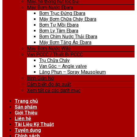
Máy, hệ thống hút lọc bụi
Máy Bơm Nước Ebara
Bơm Trục Đứng Ebara
Máy Bơm Chữa Cháy Ebara
Bơm Tự Mồi Ebara
Bơm Ly Tâm Ebara
Bơm Chìm Nước Thải Ebara
Máy Bơm Tăng Áp Ebara
Máy Bơm Nước Wilo
Van PCCC / Thiết Bị PCCC
Trụ Chữa Cháy
Van Góc – Angle valve
Lăng Phun – Spray Mausoleum
Bình Giãn Nở
Cảm biến đo áp suất
Xem tất cả các danh mục
Trang chủ
Sản phẩm
Giới Thiệu
Liên hệ
Tài Liệu Kỹ Thuật
Tuyển dụng
Chính sách