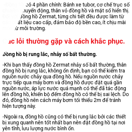
-Đồng hồ có 4 phần chính: Bánh xe tubor, cơ chế trục số
chuyền chuyển động, thân vỏ đồng hồ và mặt số hiển thị.
Đối với đồng hồ Zermat, từng chi tiết đều được làm từ
các chất liệu cao cấp, đảm bảo độ bền cao, ít chịu mài
mòn từ môi trường.
Các lỗi thường gặp và cách khắc phục.
Đồng hồ bị rung lắc, nhảy số bất thường.
-Khi bạn thấy đồng hồ Zermat nhảy số bất thường, thân
đồng hồ bị rung lắc, không ổn định, bạn có thể kiểm tra
nguồn nước chảy qua đồng hồ. Nếu nguồn nước chảy
trực tiếp qua máy bơm và đồng hồ được đặt quá gần
nguồn nước, áp lực nước quá mạnh có thể đã tác động
lên đồng hồ, khiến bộ đếm đồng hồ có thể bị sai lệch. Do
đó, đồng hồ nên cách máy bơm tối thiểu 2m để tránh
hiện tượng này.
-Ngoài ra, đồng hồ cũng có thể bị rung lắc bởi các thiết
bị xung quanh nên tốt nhất bạn nên đặt đồng hồ tại nơi
yên tĩnh, lưu lượng nước bình ổn.