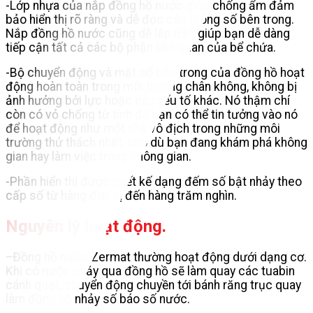
-Lớp nhựa của nắp đồng hồ nước giúp chống ẩm đảm
bảo hiển thị rõ ràng và dễ đọc các thông số bên trong.
Nắp đồng hồ nước cũng dễ lắp đặt, giúp bạn dễ dàng
tiếp cận tất cả các bộ phận liên quan của bể chứa.
-Bộ chuyển động và mặt số bên trong của đồng hồ hoạt
động hoàn toàn trong môi trường chân không, không bị
ảnh hưởng bởi lực hoặc các yếu tố khác. Nó thậm chí
còn có vỏ chống từ tính để bạn có thể tin tưởng vào nó
để hoạt động như một nhà vô địch trong những môi
trường thử thách nhất, cho dù bạn đang khám phá không
gian hay làm việc trong không gian.
-Phần hiển thị được thiết kế dạng đếm số bật nhảy theo
cấp số từ hàng đơn vị đến hàng trăm nghìn.
Nguyên lý hoạt động.
Đồng hồ nước Zermat thường hoạt động dưới dạng cơ.
–
Khi có nước chảy qua đồng hồ sẽ làm quay các tuabin
cánh quạt, chuyển động chuyền tới bánh răng trục quay
làm đồng hồ nhảy số báo số nước.