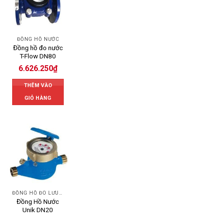
ĐỒNG HỒ NƯỚC
Đồng hồ đo nước
T-Flow DN80
6.626.250
₫
THÊM VÀO
GIỎ HÀNG
ĐỒNG HỒ ĐO LƯU LƯỢNG NƯỚC UNIK
Đồng Hồ Nước
Unik DN20