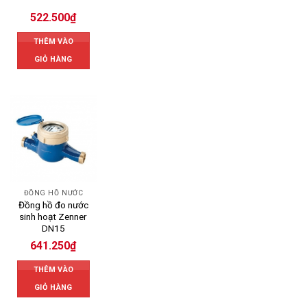
522.500
₫
THÊM VÀO
GIỎ HÀNG
ĐỒNG HỒ NƯỚC
Đồng hồ đo nước
sinh hoạt Zenner
DN15
641.250
₫
THÊM VÀO
GIỎ HÀNG