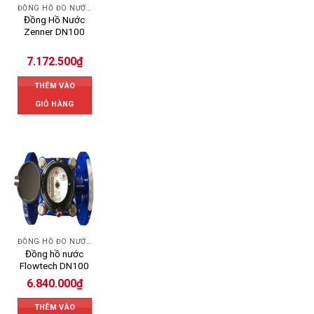
ĐỒNG HỒ ĐO NƯỚC ZENNER
Đồng Hồ Nước
Zenner DN100
7.172.500
₫
THÊM VÀO
GIỎ HÀNG
ĐỒNG HỒ ĐO NƯỚC FLOWTECH
Đồng hồ nước
Flowtech DN100
6.840.000
₫
THÊM VÀO