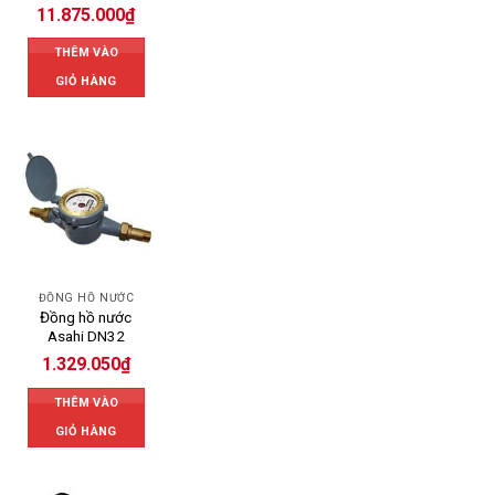
11.875.000
₫
THÊM VÀO
GIỎ HÀNG
ĐỒNG HỒ NƯỚC
Đồng hồ nước
Asahi DN32
1.329.050
₫
THÊM VÀO
GIỎ HÀNG