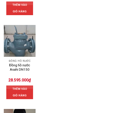
THÊM VÀO
GIỎ HÀNG
ĐỒNG HỒ NƯỚC
Đồng hồ nước
Asahi DN150
28.595.000
₫
THÊM VÀO
GIỎ HÀNG