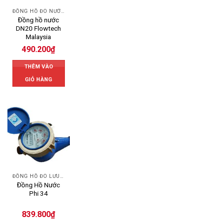
ĐỒNG HỒ ĐO NƯỚC FLOWTECH
Đồng hồ nước
DN20 Flowtech
Malaysia
490.200
₫
THÊM VÀO
GIỎ HÀNG
ĐỒNG HỒ ĐO LƯU LƯỢNG NƯỚC UNIK
Đồng Hồ Nước
Phi 34
839.800
₫