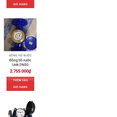
GIỎ HÀNG
ĐỒNG HỒ NƯỚC
Đồng hồ nước
Unik DN50
2.755.000
₫
THÊM VÀO
GIỎ HÀNG