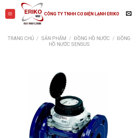
Skip
to
CÔNG TY TNHH CƠ ĐIỆN LẠNH ERIKO
content
TRANG CHỦ
/
SẢN PHẨM
/
ĐỒNG HỒ NƯỚC
/
ĐỒNG
HỒ NƯỚC SENSUS