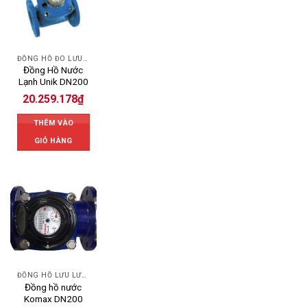
ĐỒNG HỒ ĐO LƯU LƯỢNG NƯỚC UNIK
Đồng Hồ Nước
Lạnh Unik DN200
20.259.178
₫
THÊM VÀO
GIỎ HÀNG
ĐỒNG HỒ LƯU LƯỢNG NƯỚC KOMAX
Đồng hồ nước
Komax DN200