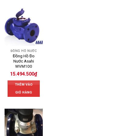
ĐỒNG HỒ NƯỚC
Đồng Hồ Đo
Nước Asahi
WVM100
15.494.500
₫
THÊM VÀO
GIỎ HÀNG