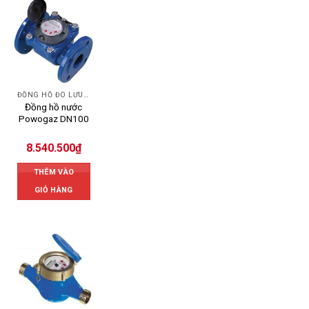
ĐỒNG HỒ ĐO LƯU LƯỢNG NƯỚC POWOGAZ
Đồng hồ nước
Powogaz DN100
8.540.500
₫
THÊM VÀO
GIỎ HÀNG