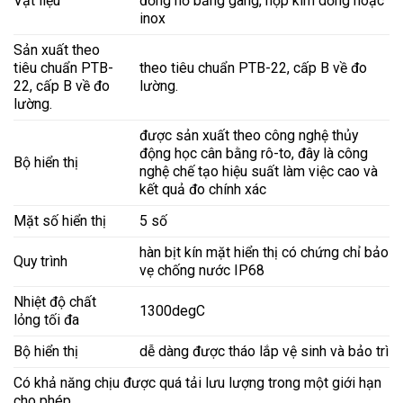
Vật liệu
đồng hồ bằng gang, hợp kim dồng hoặc
inox
Sản xuất theo
tiêu chuẩn PTB-
theo tiêu chuẩn PTB-22, cấp B về đo
22, cấp B về đo
lường.
lường.
được sản xuất theo công nghệ thủy
động học cân bằng rô-to, đây là công
Bộ hiển thị
nghệ chế tạo hiệu suất làm việc cao và
kết quả đo chính xác
Mặt số hiển thị
5 số
hàn bịt kín mặt hiển thị có chứng chỉ bảo
Quy trình
vẹ chống nước IP68
Nhiệt độ chất
1300degC
lỏng tối đa
Bộ hiển thị
dễ dàng được tháo lắp vệ sinh và bảo trì
Có khả năng chịu được quá tải lưu lượng trong một giới hạn
cho phép.