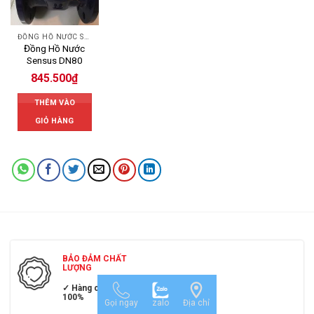
ĐỒNG HỒ NƯỚC SENSUS
Đồng Hồ Nước
Sensus DN80
845.500
₫
THÊM VÀO
GIỎ HÀNG
BẢO ĐẢM CHẤT
LƯỢNG
✓ Hàng chính hãng
100%
Gọi ngay
zalo
Địa chỉ