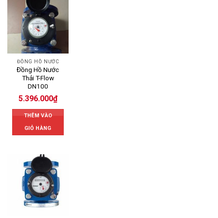
ĐỒNG HỒ NƯỚC
Đồng Hồ Nước
Thải T-Flow
DN100
5.396.000
₫
THÊM VÀO
GIỎ HÀNG