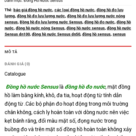
Danh mục:
Đồng Hồ Nước Sensus
Thẻ:
báo giá đồng hồ nước
,
các loại đồng hồ nước
,
đồng hồ đo lưu
lượng
,
đồng hồ đo lưu lượng nước
,
đồng hồ đo lưu lượng nước nóng
sensus
,
Đồng hồ đo lưu lượng nước Sensus
,
đồng hồ đo nước
,
đồng hồ
nước
,
đồng hồ nước nóng Sensus
,
đồng hồ nước sensus
,
đồng hồ nước
Sensus dn100
,
đồng hồ nước Sensus dn50
,
đồng hồ sensus
,
sensus
MÔ TẢ
ĐÁNH GIÁ (0)
Catalogue
Đồng hồ nước Sensus
là
đồng hồ đo nước
, mặt đồng
hồ làm bằng kính, khô, đa tia, hoạt động từ tính dẫn
động từ .Các bộ phận đo hoạt động trong môi trường
chân không, cách ly hoàn toàn với dòng nước nên việc
kẹt bánh răng, đổi màu mặt số, đọng nước trong
buồng đo và trên mặt số đồng hồ hoàn toàn không xảy