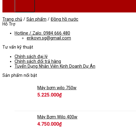
Trang chủ
/
Sản phẩm
/
Đồng hồ nước
Hỗ Trợ
Hotline / Zalo: 0984 666 480
erikovn.sg@gmail.com
Tư vấn kỹ thuật
Chính sách đại lý
Chính sách đổi trả hàng
Tuyển Dụng Nhân Viên Kinh Doanh Dự Án
Sản phẩm nổi bật
Máy bơm wilo 750w
5.225.000
₫
Máy Bơm Wilo 400w
4.750.000
₫