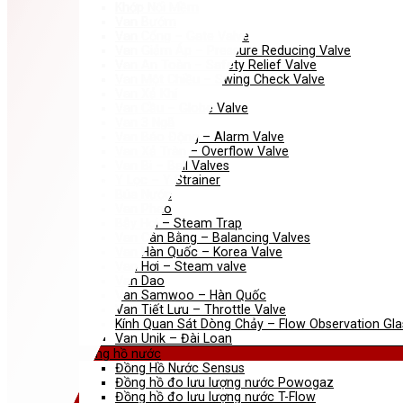
Khớp Nối Mềm
Van Bướm
Van Cổng – Gate Valve
Van Giảm Áp – Pressure Reducing Valve
Van An Toàn – Safety Relief Valve
Van Một Chiều – Swing Check Valve
Van Xả Khí
Van Cầu – Globe Valve
Van 3 Ngã
Van Báo Động – Alarm Valve
Van Xả Tràn – Overflow Valve
Van Bi – Ball Valves
Y Lọc – Y Strainer
Búa Nước
Van Phao
Bẫy Hơi – Steam Trap
Van Cân Bằng – Balancing Valves
Van Hàn Quốc – Korea Valve
Van Hơi – Steam valve
Van Dao
Van Samwoo – Hàn Quốc
Van Tiết Lưu – Throttle Valve
Kính Quan Sát Dòng Chảy – Flow Observation Gla
Van Unik – Đài Loan
Đồng hồ nước
Đồng Hồ Nước Sensus
Đồng hồ đo lưu lượng nước Powogaz
Đồng hồ đo lưu lượng nước T-Flow