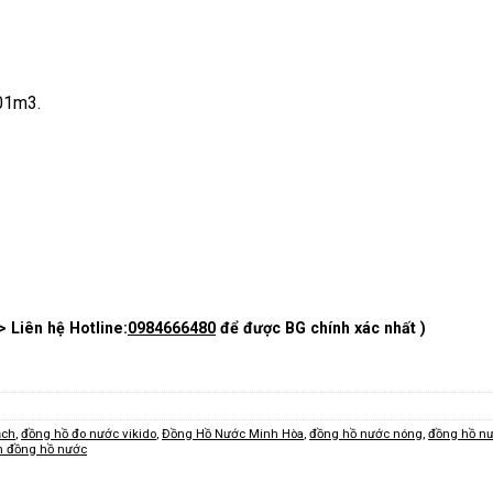
001m3.
> Liên hệ Hotline:
0984666480
để được BG chính xác nhất )
ạch
,
đồng hồ đo nước vikido
,
Đồng Hồ Nước Minh Hòa
,
đồng hồ nước nóng
,
đồng hồ n
h đồng hồ nước