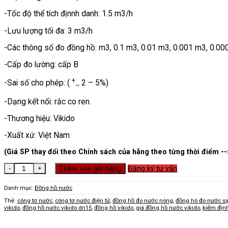
-Tốc độ thể tích địnnh danh: 1.5 m3/h
-Lưu lượng tối đa: 3 m3/h
-Các thông số đo đồng hồ: m3, 0.1 m3, 0.01 m3, 0.001 m3, 0.0
-Cấp đo lường: cấp B
+
-Sai số cho phép: (
2 – 5%)
–
-Dạng kết nối: rắc co ren.
-Thương hiệu: Vikido
-Xuất xứ: Việt Nam
(Giá SP thay đổi theo Chính sách của hãng theo từng thời điểm --
Đồng Hồ Vikido số lượng
Thêm vào giỏ hàng
Đăng ký tư vấn
Danh mục:
Đồng hồ nước
Thẻ:
công tơ nước
,
công tơ nước điện tử
,
đồng hồ đo nước nóng
,
đồng hò đo nước s
vikido
,
đồng hồ nước vikido dn15
,
đồng hồ vikido
,
giá đồng hồ nước vikido
,
kiểm địn