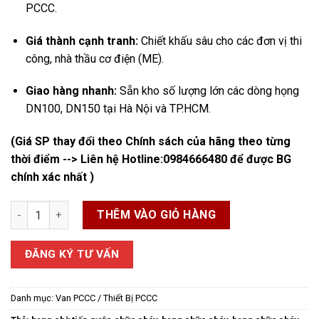
PCCC.
Giá thành cạnh tranh:
Chiết khấu sâu cho các đơn vị thi
công, nhà thầu cơ điện (ME).
Giao hàng nhanh:
Sẵn kho số lượng lớn các dòng họng
DN100, DN150 tại Hà Nội và TP.HCM.
(Giá SP thay đổi theo Chính sách của hãng theo từng
thời điểm --> Liên hệ Hotline:
0984666480
để được BG
chính xác nhất )
Họng Tiếp Nước Chữa Cháy số lượng
THÊM VÀO GIỎ HÀNG
ĐĂNG KÝ TƯ VẤN
Danh mục:
Van PCCC / Thiết Bị PCCC