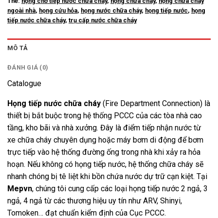
Thẻ:
họng chờ tiếp nước chữa cháy
,
họng chữa cháy
,
họng chữa cháy
ngoài nhà
,
họng cứu hỏa
,
họng nước chữa cháy
,
họng tiếp nước
,
họng
tiếp nước chữa cháy
,
trụ cấp nước chữa cháy
MÔ TẢ
ĐÁNH GIÁ (0)
Catalogue
Họng tiếp nước chữa cháy
(Fire Department Connection) là
thiết bị bắt buộc trong hệ thống PCCC của các tòa nhà cao
tầng, kho bãi và nhà xưởng. Đây là điểm tiếp nhận nước từ
xe chữa cháy chuyên dụng hoặc máy bơm di động để bơm
trực tiếp vào hệ thống đường ống trong nhà khi xảy ra hỏa
hoạn. Nếu không có họng tiếp nước, hệ thống chữa cháy sẽ
nhanh chóng bị tê liệt khi bồn chứa nước dự trữ cạn kiệt.
Tại
Mepvn
, chúng tôi cung cấp các loại họng tiếp nước 2 ngả, 3
ngả, 4 ngả từ các thương hiệu uy tín như ARV, Shinyi,
Tomoken… đạt chuẩn kiểm định của Cục PCCC.