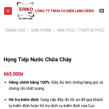
Skip
to
CÔNG TY TNHH CƠ ĐIỆN LẠNH ERIKO
content
TRANG CHỦ
/
SẢN PHẨM
/
VAN PCCC / THIẾT BỊ PCCC
Họng Tiếp Nước Chữa Cháy
665.000
₫
Hàng chính hãng 100%:
Đầy đủ tem chống hàng giả và
chứng chỉ chất lượng.
Hỗ trợ kiểm định:
Cung cấp đầy đủ hồ sơ để quý khách
tự kiểm định hoặc hỗ trợ dịch vụ kiểm định của Cục