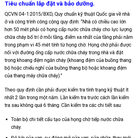
Tiêu chuẩn lắp đặt và bảo dưỡng.
QCVN 04-1:2015/BXD, Quy chuẩn kỹ thuật Quốc gia về nhà
ở và công trình công cộng quy định: “Nhà có chiều cao lớn
hơn 50 mét phải có họng cấp nước chữa cháy cho lực lượng
chữa cháy bố trí ở mỗi tầng, điểm xa nhất của tầng phải nằm
trong phạm vi 45 mét tính từ họng chờ. Họng chờ phải được
nối với đường ống cấp nước chữa cháy trong nhà và đặt
trong khoang đệm ngăn cháy (khoang đệm của buồng thang
bộ hoặc chiếu nghỉ của buồng thang bộ hoặc khoang đệm
của thang máy chữa cháy).”
Theo quy định cần phải được kiểm tra tình trạng kỹ thuật ít
nhất 2 lần trong một năm. Lần kiểm tra trước cách lần kiểm
tra sau không quá 6 tháng. Cần kiểm tra các chi tiết sau:
Toàn bộ chi tiết cấu tạo của họng chờ tiếp nước chữa
cháy.
Độ kín của van, sự đóng mở cửa van; sửa chữa, thay mới