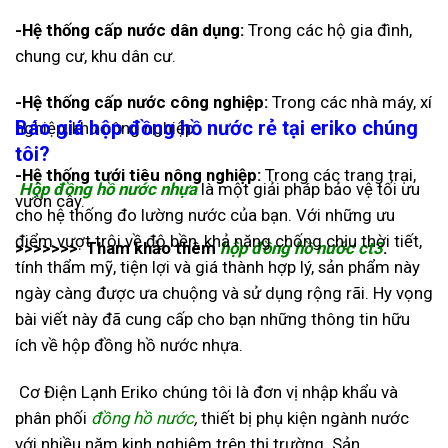
-Hệ thống cấp nước dân dụng:
Trong các hộ gia đình,
chung cư, khu dân cư.
-Hệ thống cấp nước công nghiệp:
Trong các nhà máy, xí
Báo giá hộp đồng hồ nước rẻ tại eriko chúng
nghiệp, khu công nghiệp.
tôi?
-Hệ thống tưới tiêu nông nghiệp:
Trong các trang trại,
Hộp đồng hồ nước nhựa
là một giải pháp bảo vệ tối ưu
vườn cây.
cho hệ thống đo lường nước của bạn. Với những ưu
điểm vượt trội về độ bền, khả năng chống chịu thời tiết,
>>>>>>> Tham khảo thêm
hộp đồng hồ nước ct3
.
tính thẩm mỹ, tiện lợi và giá thành hợp lý, sản phẩm này
ngày càng được ưa chuộng và sử dụng rộng rãi. Hy vọng
bài viết này đã cung cấp cho bạn những thông tin hữu
ích về hộp đồng hồ nước nhựa.
Cơ Điện Lạnh Eriko chúng tôi là đơn vị nhập khẩu và
phân phối
đồng hồ nước
,
thiết bị phụ kiện ngành nước
với nhiều năm kinh nghiệm trên thị trường. Sản