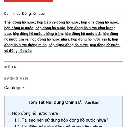
Danh mục:
Đồng hồ nước
Thẻ:
đồng hồ nước
,
hộp bảo vệ đồng hồ nước
,
hộp che đồng hồ nước
,
hộp công tơ nước
,
hộp đồng hồ nước
,
hộp đồng hồ nước chất lượng
cao
,
hộp đồng hồ nước chống trộm
,
hộp đồng hồ nước ct3
,
hộp đồng
hồ nước giá rẻ
,
hộp đồng hồ nước nhựa
,
hộp đồng hồ nước sạch
,
hộp
đồng hồ nước thông minh
,
hộp đựng đồng hồ nước
,
nắp đồng hồ nước
,
vỏ đồng hồ nước
MÔ TẢ
ĐÁNH GIÁ (0)
Catalogue
Tóm Tắt Nội Dung Chính
[
Ẩn Văn Bản
]
1.
Hộp đồng hồ nước nhựa.
1.1.
Tại sao nên sử dụng hộp đồng hồ nước nhựa?