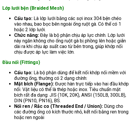
Lớp lưới bện (Braided Mesh)
Cấu tạo:
Là lớp lưới bằng các sợi inox 304 bện chéo
vào nhau, bao bọc bên ngoài ống ruột gà. Có thể có 1
hoặc 2 lớp lưới.
Chức năng:
Đây là bộ phận chịu áp lực chính. Lớp lưới
này ngăn không cho ống ruột gà bị phồng lên hoặc giãn
dài ra khi chịu áp suất cao từ bên trong, giúp khớp nối
chịu được áp lực làm việc lớn.
Đầu nối (Fittings)
Cấu tạo:
Là bộ phận dùng để kết nối khớp nối mềm với
đường ống, thường có 2 dạng chính:
Mặt bích (Flange):
Được hàn trực tiếp vào hai đầu khớp
nối. Vật liệu có thể là thép hoặc inox. Tiêu chuẩn mặt
bích rất đa dạng: JIS (10K, 20K), ANSI (150LB, 300LB),
DIN (PN10, PN16), BS.
Nối ren / Rắc co (Threaded End / Union):
Dùng cho
các đường ống có kích thước nhỏ, kết nối bằng ren trong
hoặc ren ngoài