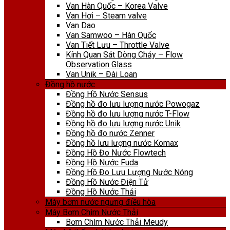
Van Hàn Quốc – Korea Valve
Van Hơi – Steam valve
Van Dao
Van Samwoo – Hàn Quốc
Van Tiết Lưu – Throttle Valve
Kính Quan Sát Dòng Chảy – Flow
Observation Glass
Van Unik – Đài Loan
Đồng hồ nước
Đồng Hồ Nước Sensus
Đồng hồ đo lưu lượng nước Powogaz
Đồng hồ đo lưu lượng nước T-Flow
Đồng hồ đo lưu lượng nước Unik
Đồng hồ đo nước Zenner
Đồng hồ lưu lượng nước Komax
Đồng Hồ Đo Nước Flowtech
Đồng Hồ Nước Fuda
Đồng Hồ Đo Lưu Lượng Nước Nóng
Đồng Hồ Nước Điện Tử
Đồng Hồ Nước Thải
Máy bơm nước ngưng điều hòa
Máy Bơm Chìm Nước Thải
Bơm Chìm Nước Thải Meudy