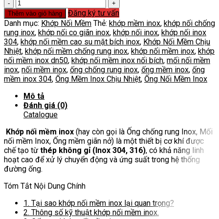
Khớp
Nối
Đăng ký tư vấn
Thêm vào giỏ hàng
Mềm
Danh mục:
Khớp Nối Mềm
Thẻ:
khớp mềm inox
,
khớp nối chống
Inox
rung inox
,
khớp nối co giãn inox
,
khớp nối inox
,
khớp nối inox
số
304
,
khớp nối mềm cao su mặt bích inox
,
Khớp Nối Mềm Chịu
lượng
Nhiệt
,
khớp nối mềm chống rung inox
,
khớp nối mềm inox
,
khớp
nối mềm inox dn50
,
khớp nối mềm inox nối bích
,
mối nối mềm
inox
,
nối mềm inox
,
ống chống rung inox
,
ống mềm inox
,
ống
mềm inox 304
,
Ống Mềm Inox Chịu Nhiệt
,
Ống Nối Mềm Inox
Mô tả
Đánh giá (0)
Catalogue
Khớp nối mềm inox
(hay còn gọi là Ống chống rung Inox, Mối
nối mềm Inox, Ống mềm giãn nở) là một thiết bị cơ khí được
chế tạo từ
thép không gỉ (Inox 304, 316)
, có khả năng linh
hoạt cao để xử lý chuyển động và ứng suất trong hệ thống
đường ống.
Tóm Tắt Nội Dung Chính
1.
Tại sao khớp nối mềm inox lại quan trọng?
2.
Thông số kỹ thuật khớp nối mềm inox.