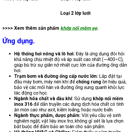
Loại 2 lớp lưới
>>>> Xem thêm sản phẩm
khớp nối mềm ee
.
Ứng dụng.
Hệ thống hơi nóng và lò hơi:
Đây là ứng dụng đòi hỏi
khả năng chịu nhiệt độ và áp suất cao nhất (
∼
40
0
∘
C
),
giúp bù trừ sự giãn nở nhiệt cực lớn của đường ống dẫn
hơi.
Trạm bơm và đường ống cấp nước lớn:
Lắp đặt tại
đầu máy bơm, máy nén khí để
chống rung
ồn hiệu quả,
bảo vệ các mối hàn và đường ống xung quanh khỏi lực
tác động cơ học.
Ngành hóa chất và dầu khí:
Sử dụng
khớp nối mềm
inox 316
để dẫn truyền các dung dịch hóa chất có tính
ăn mòn cao như axit, kiềm loãng, hoặc nước biển.
Ngành thực phẩm, dược phẩm:
Với yêu cầu vệ sinh
nghiêm ngặt,
vật liệu inox trơ,
không gỉ sét là lựa chọn
bắt buộc để đảm bảo an toàn cho sản phẩm.