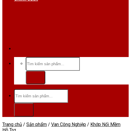
Hotline/Zalo:0984 666 480
Tìm
kiếm:
Tìm
kiếm:
Trang chủ
/
Sản phẩm
/
Van Công Nghiệp
/
Khớp Nối Mềm
Hỗ Trợ