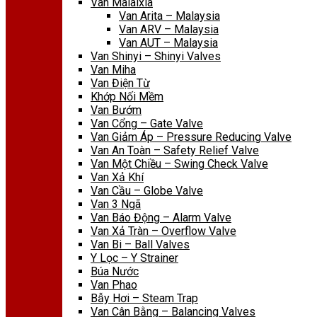
Van Malaixia
Van Arita – Malaysia
Van ARV – Malaysia
Van AUT – Malaysia
Van Shinyi – Shinyi Valves
Van Miha
Van Điện Từ
Khớp Nối Mềm
Van Bướm
Van Cổng – Gate Valve
Van Giảm Áp – Pressure Reducing Valve
Van An Toàn – Safety Relief Valve
Van Một Chiều – Swing Check Valve
Van Xả Khí
Van Cầu – Globe Valve
Van 3 Ngã
Van Báo Động – Alarm Valve
Van Xả Tràn – Overflow Valve
Van Bi – Ball Valves
Y Lọc – Y Strainer
Búa Nước
Van Phao
Bẫy Hơi – Steam Trap
Van Cân Bằng – Balancing Valves