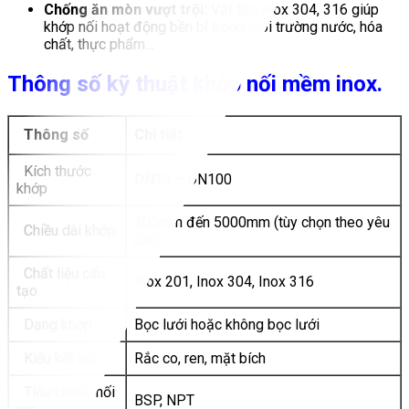
Chống ăn mòn vượt trội:
Vật liệu inox 304, 316 giúp
khớp nối hoạt động bền bỉ trong môi trường nước, hóa
chất, thực phẩm…
Thông số kỹ thuật khớp nối mềm inox.
Thông số
Chi tiết
Kích thước
DN15 – DN100
khớp
200mm đến 5000mm (tùy chọn theo yêu
Chiều dài khớp
cầu)
Chất liệu cấu
Inox 201, Inox 304, Inox 316
tạo
Dạng khớp
Bọc lưới hoặc không bọc lưới
Kiểu kết nối
Rắc co, ren, mặt bích
Tiêu chuẩn nối
BSP, NPT