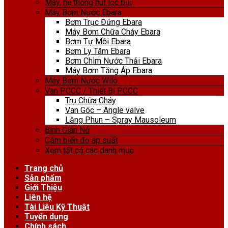
Máy, hệ thống hút lọc bụi
Máy Bơm Nước Ebara
Bơm Trục Đứng Ebara
Máy Bơm Chữa Cháy Ebara
Bơm Tự Mồi Ebara
Bơm Ly Tâm Ebara
Bơm Chìm Nước Thải Ebara
Máy Bơm Tăng Áp Ebara
Máy Bơm Nước Wilo
Van PCCC / Thiết Bị PCCC
Trụ Chữa Cháy
Van Góc – Angle valve
Lăng Phun – Spray Mausoleum
Bình Giãn Nở
Cảm biến đo áp suất
Xem tất cả các danh mục
Trang chủ
Sản phẩm
Giới Thiệu
Liên hệ
Tài Liệu Kỹ Thuật
Tuyển dụng
Chính sách