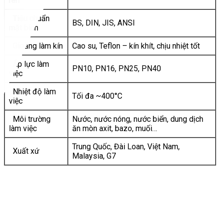
ren
Tiêu chuẩn
BS, DIN, JIS, ANSI
mặt bích
Gioăng làm kín
Cao su, Teflon – kín khít, chịu nhiệt tốt
Áp lực làm
PN10, PN16, PN25, PN40
việc
Nhiệt độ làm
Tối đa ~400°C
việc
Môi trường
Nước, nước nóng, nước biển, dung dịch
làm việc
ăn mòn axit, bazo, muối…
Trung Quốc, Đài Loan, Việt Nam,
Xuất xứ
Malaysia, G7