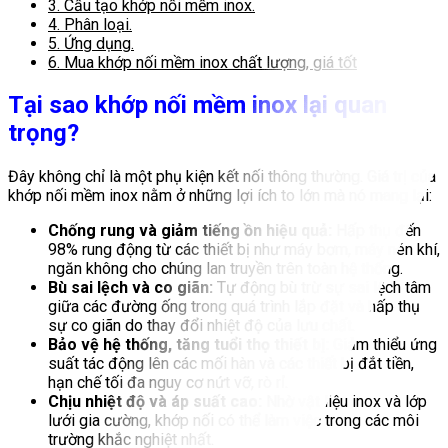
3.
Cấu tạo khớp nối mềm inox.
4.
Phân loại.
5.
Ứng dụng.
6.
Mua khớp nối mềm inox chất lượng, giá tốt
Tại sao khớp nối mềm inox lại quan
trọng?
Đây không chỉ là một phụ kiện kết nối thông thường. Giá trị của
khớp nối mềm inox nằm ở những lợi ích to lớn mà nó mang lại:
Chống rung và giảm tiếng ồn hiệu quả:
Hấp thụ đến
98% rung động từ các thiết bị như máy bơm, máy nén khí,
ngăn không cho chúng lan truyền trên toàn hệ thống.
Bù sai lệch và co giãn:
Tự động bù trừ sự sai lệch tâm
giữa các đường ống trong quá trình lắp đặt và hấp thụ
sự co giãn do thay đổi nhiệt độ của lưu chất.
Bảo vệ hệ thống, tăng tuổi thọ thiết bị:
Giảm thiểu ứng
suất tác động lên các mối hàn và các thiết bị đắt tiền,
hạn chế tối đa nguy cơ nứt vỡ, rò rỉ.
Chịu nhiệt độ và áp suất cao:
Nhờ vật liệu inox và lớp
lưới gia cường, khớp nối có thể làm việc trong các môi
trường khắc nghiệt nhất.