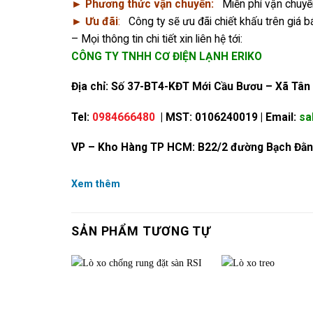
► Phương thức vận chuyển:
Miễn phí vận chuyển
► Ưu đãi
:
Công ty sẽ ưu đãi chiết khấu trên giá bá
– Mọi thông tin chi tiết xin liên hệ tới:
CÔNG TY TNHH CƠ ĐIỆN LẠNH ERIKO
Địa chỉ: Số 37-BT4-KĐT Mới Cầu Bươu – Xã Tân 
Tel:
0984666480
| MST: 0106240019 | Email:
sa
VP – Kho Hàng TP HCM: B22/2 đường Bạch Đằn
Xem thêm
SẢN PHẨM TƯƠNG TỰ