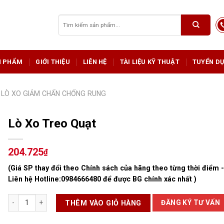
Tìm
kiếm:
N PHẨM
GIỚI THIỆU
LIÊN HỆ
TÀI LIỆU KỸ THUẬT
TUYỂN D
LÒ XO GIẢM CHẤN CHỐNG RUNG
Lò Xo Treo Quạt
204.725
₫
(Giá SP thay đổi theo Chính sách của hãng theo từng thời điểm 
Liên hệ Hotline:
0984666480
để được BG chính xác nhất )
Lò Xo Treo Quạt số lượng
ĐĂNG KÝ TƯ VẤN
THÊM VÀO GIỎ HÀNG