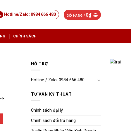
Hotline/Zalo: 0984 666 480
0
₫
GIỎ HÀNG /
ỤNG
CHÍNH SÁCH
HỖ TRỢ
Hotline / Zalo: 0984 666 480
TƯ VẤN KỸ THUẬT
-->
Chính sách đại lý
Chính sách đổi trả hàng
Tuyển Dụng Nhân Viên Kinh Doanh