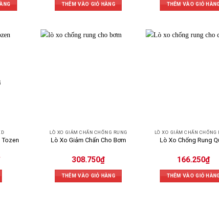
HÀNG
THÊM VÀO GIỎ HÀNG
THÊM VÀO GIỎ HÀN
G
ED
LÒ XO GIẢM CHẤN CHỐNG RUNG
LÒ XO GIẢM CHẤN CHỐNG
 Tozen
Lò Xo Giảm Chấn Cho Bơm
Lò Xo Chống Rung Q
308.750
₫
166.250
₫
THÊM VÀO GIỎ HÀNG
THÊM VÀO GIỎ HÀN