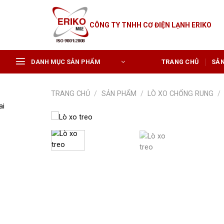
Skip
to
CÔNG TY TNHH CƠ ĐIỆN LẠNH ERIKO
content
DANH MỤC SẢN PHẨM
TRANG CHỦ
SẢ
TRANG CHỦ
/
SẢN PHẨM
/
LÒ XO CHỐNG RUNG
/