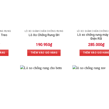
ỐNG RUNG
LÒ XO GIẢM CHẤN CHỐNG RUNG
LÒ XO GIẢM CHẤN CHỐNG
Lò xo chống rung máy
 Treo
Lò Xo Chống Rung SH
Điện RSI
190.950
₫
285.000
₫
HÀNG
THÊM VÀO GIỎ HÀNG
THÊM VÀO GIỎ HÀN