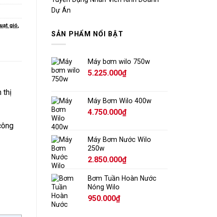
Dự Án
uạt gió
,
SẢN PHẨM NỔI BẬT
Máy bơm wilo 750w
5.225.000
₫
 thị
Máy Bơm Wilo 400w
4.750.000
₫
công
Máy Bơm Nước Wilo
250w
2.850.000
₫
Bơm Tuần Hoàn Nước
Nóng Wilo
950.000
₫