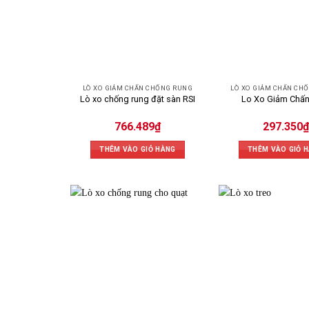
LÒ XO GIẢM CHẤN CHỐNG RUNG
LÒ XO GIẢM CHẤN CH
Lò xo chống rung đặt sàn RSI
Lo Xo Giảm Chấn
766.489
₫
297.350
₫
THÊM VÀO GIỎ HÀNG
THÊM VÀO GIỎ 