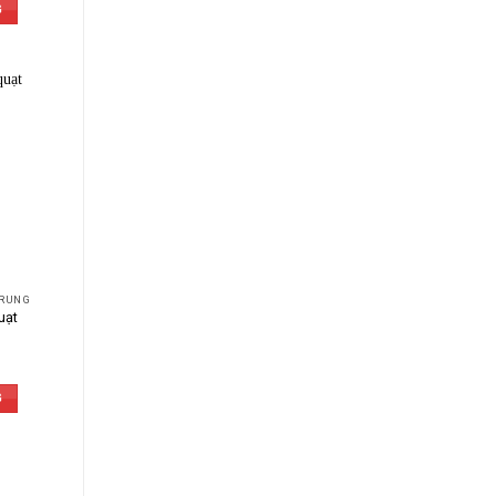
G
 RUNG
uạt
G