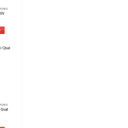
 RUNG
NSV
G
 RUNG
 Quạt