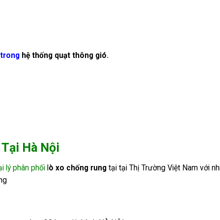
 trong
hệ thống quạt thông gió
.
 Tại Hà Nội
i lý phân phối
l
ò xo chống rung
tại tại Thị Trường Việt Nam với nh
ng