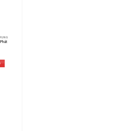
 RUNG
 Phát
G