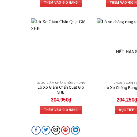
THÊM VÀO GIỎ HÀNG
THÊM VÀO GIỎ 
HẾT HÀN
LÒ XO GIẢM CHẤN CHỐNG RUNG
UNCATEGORIZ
Lò Xo Giảm Chấn Quạt Gió
Lò Xo Chống Rung
SHB
304.950
₫
204.250
₫
THÊM VÀO GIỎ HÀNG
ĐỌC TIẾP