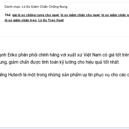
Danh mục:
Lò Xo Giảm Chấn Chống Rung
Thẻ:
giá lò xo chống rung cho quạt
,
lò xo giảm chấn cho quạt
,
lò xo giảm chấn q
lò xo giảm chấn treo
,
Lò Xo Treo Quạt
nh Eriko phân phối chính hãng với xuất xứ Việt Nam có giá tốt trên
rung, giảm chấn được tính toán kỹ lưỡng cho hiệu quả tốt nhất.
tiếng Hutech là một trong những sản phẩm uy tín phục vụ cho các 