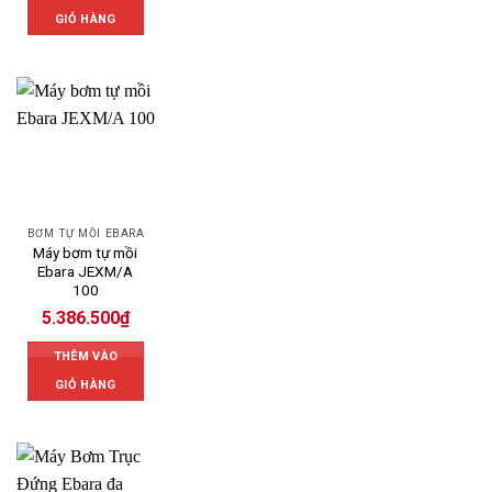
GIỎ HÀNG
BƠM TỰ MỒI EBARA
Máy bơm tự mồi
Ebara JEXM/A
100
5.386.500
₫
THÊM VÀO
GIỎ HÀNG