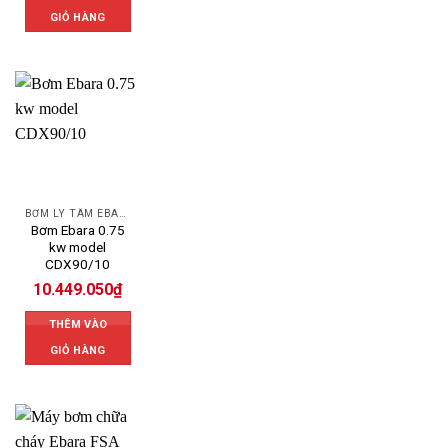
GIỎ HÀNG
BƠM LY TÂM EBARA
Bơm Ebara 0.75
kw model
CDX90/10
10.449.050
₫
THÊM VÀO
GIỎ HÀNG