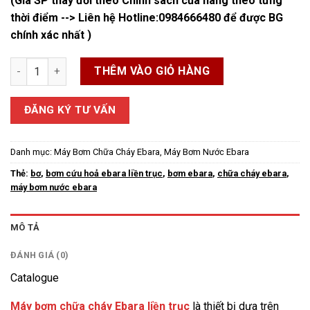
(Giá SP thay đổi theo Chính sách của hãng theo từng
thời điểm --> Liên hệ Hotline:
0984666480
để được BG
chính xác nhất )
Máy bơm chữa cháy Ebara liền trục số lượng
THÊM VÀO GIỎ HÀNG
ĐĂNG KÝ TƯ VẤN
Danh mục:
Máy Bơm Chữa Cháy Ebara
,
Máy Bơm Nước Ebara
Thẻ:
bơ
,
bơm cứu hoả ebara liền trục
,
bơm ebara
,
chữa cháy ebara
,
máy bơm nước ebara
MÔ TẢ
ĐÁNH GIÁ (0)
Catalogue
Máy bơm chữa cháy Ebara
liền trục
là thiết bị dựa trên