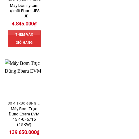
BƠM TỰ MỒI EBARA
Máy bơm ly tâm
tự mồi Ebara JES
– JE
4.845.000
₫
THÊM VÀO
GIỎ HÀNG
BƠM TRỤC ĐỨNG EBARA
Máy Bơm Trục
Đứng Ebara EVM
45 4-0F5/15
(15KW)
139.650.000
₫