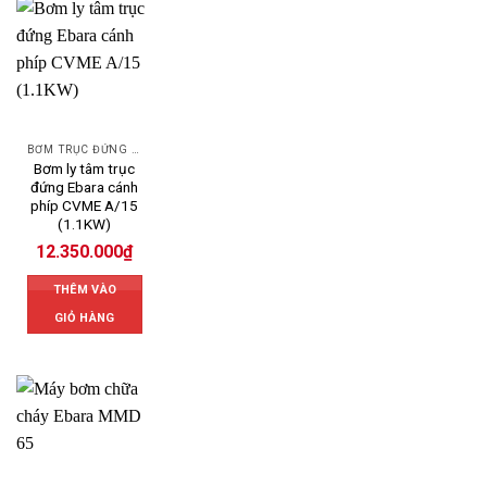
BƠM TRỤC ĐỨNG EBARA
Bơm ly tâm trục
đứng Ebara cánh
phíp CVME A/15
(1.1KW)
12.350.000
₫
THÊM VÀO
GIỎ HÀNG