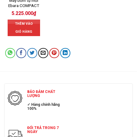
Máy bơm tự mồi
Ebara COMPACT
5.225.000
₫
THÊM VÀO
GIỎ HÀNG
BẢO ĐẢM CHẤT
LƯỢNG
✓ Hàng chính hãng
100%
ĐỔI TRẢ TRONG 7
NGÀY