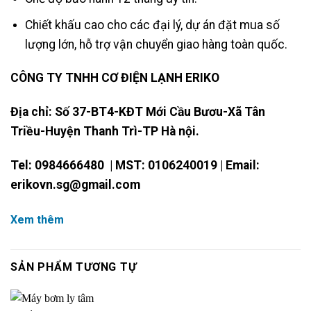
Chiết khấu cao cho các đại lý, dự án đặt mua số
lượng lớn, hỗ trợ vận chuyển giao hàng toàn quốc.
CÔNG TY TNHH CƠ ĐIỆN LẠNH ERIKO
Địa chỉ: Số 37-BT4-KĐT Mới Cầu Bươu-Xã Tân
Triều-Huyện Thanh Trì-TP Hà nội.
Tel: 0984666480 | MST: 0106240019 | Email:
erikovn.sg@gmail.com
VP – Kho Hàng TP HCM: B22/2 đường Bạch Đằng,
Xem thêm
Phường 2, Quận Tân Bình, TP HCM
SẢN PHẨM TƯƠNG TỰ