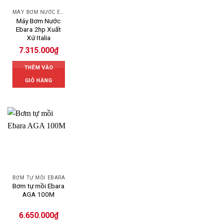
MÁY BƠM NƯỚC EBARA
Máy Bơm Nước
Ebara 2hp Xuất
Xứ Italia
7.315.000
₫
THÊM VÀO
GIỎ HÀNG
BƠM TỰ MỒI EBARA
Bơm tự mồi Ebara
AGA 100M
6.650.000
₫