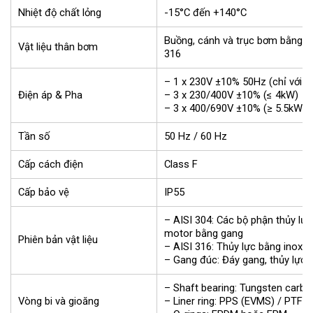
Nhiệt độ chất lỏng
-15°C đến +140°C
Buồng, cánh và trục bơm bằng in
Vật liệu thân bơm
316
– 1 x 230V ±10% 50Hz (chỉ với 
Điện áp & Pha
– 3 x 230/400V ±10% (≤ 4kW)
– 3 x 400/690V ±10% (≥ 5.5kW)
Tần số
50 Hz / 60 Hz
Cấp cách điện
Class F
Cấp bảo vệ
IP55
– AISI 304: Các bộ phận thủy lự
motor bằng gang
Phiên bản vật liệu
– AISI 316: Thủy lực bằng inox 
– Gang đúc: Đáy gang, thủy lực
– Shaft bearing: Tungsten carbi
Vòng bi và gioăng
– Liner ring: PPS (EVMS) / PTFE