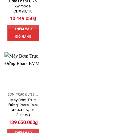
Bơm Ebara 0.75
kw model
CDX90/10
10.449.050
₫
THÊM VÀO
GIỎ HÀNG
BƠM TRỤC ĐỨNG EBARA
Máy Bơm Trục
Đứng Ebara EVM
45 4-0F5/15
(15KW)
139.650.000
₫
THÊM VÀO