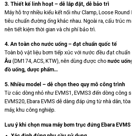
3. Thiết kế linh hoạt – dễ lắp đặt, dễ bảo trì
Máy hỗ trợ nhiều kiểu kết nối như Clamp, Loose Round Fl
tiêu chuẩn đường ống khác nhau. Ngoài ra, cấu trúc máy 
nên tiết kiệm thời gian và chi phí bảo trì.
4. An toàn cho nước uống – đạt chuẩn quốc tế
Toàn bộ vật liệu bơm tiếp xúc với nước đều đạt chuẩn
v
Âu
(DM174, ACS, KTW), nên dùng được cho
nước uống,
đồ uống, dược phẩm…
5. Nhiều model – dễ chọn theo quy mô công trình
Từ các dòng nhỏ như EVMS1, EVMS3 đến dòng công suấ
EVMS20, Ebara EVMS dễ dàng đáp ứng từ nhà dân, tòa n
máy, khu công nghiệp.
Lưu ý khi chọn mua máy bơm trục đứng Ebara EVMS
Xác định đúng nhu cầu sử dụng