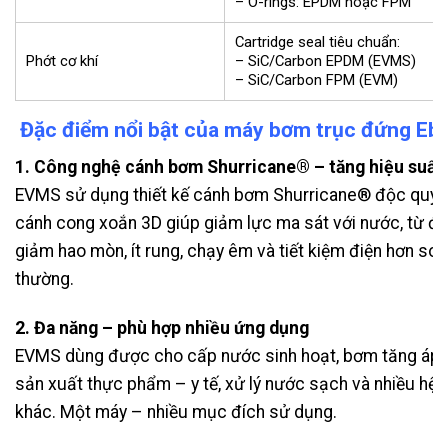
– O-rings: EPDM hoặc FPM
Cartridge seal tiêu chuẩn:
Phớt cơ khí
– SiC/Carbon EPDM (EVMS)
– SiC/Carbon FPM (EVM)
Đặc điểm nổi bật của máy bơm trục đứng Eb
1. Công nghệ cánh bơm Shurricane® – tăng hiệu suất
EVMS sử dụng thiết kế cánh bơm Shurricane® độc quyề
cánh cong xoắn 3D giúp giảm lực ma sát với nước, từ đó
giảm hao mòn, ít rung, chạy êm và tiết kiệm điện hơn so
thường.
2. Đa năng – phù hợp nhiều ứng dụng
EVMS dùng được cho cấp nước sinh hoạt, bơm tăng áp, 
sản xuất thực phẩm – y tế, xử lý nước sạch và nhiều hệ
khác. Một máy – nhiều mục đích sử dụng.