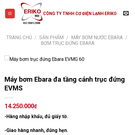
Skip
to
CÔNG TY TNHH CƠ ĐIỆN LẠNH ERIKO
content
TRANG CHỦ
/
SẢN PHẨM
/
MÁY BƠM NƯỚC EBARA
/
BƠM TRỤC ĐỨNG EBARA
Máy bơm Ebara đa tầng cánh trục đứng
EVMS
14.250.000
₫
-Hàng nhập khẩu, đủ giấy tờ.
-Giao hàng nhanh, đúng hẹn.