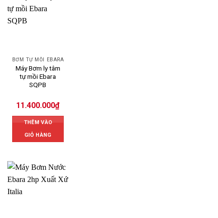
BƠM TỰ MỒI EBARA
Máy Bơm ly tâm
tự mồi Ebara
SQPB
11.400.000
₫
THÊM VÀO
GIỎ HÀNG