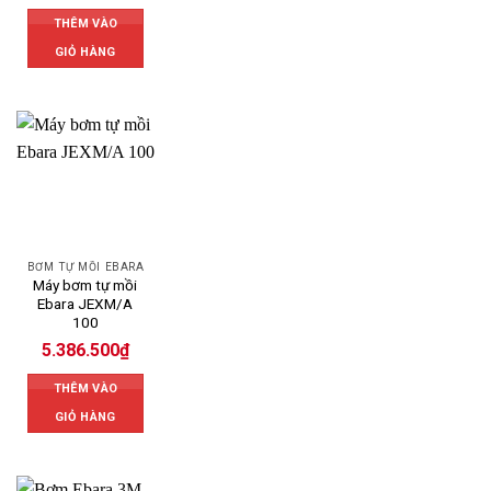
THÊM VÀO
GIỎ HÀNG
BƠM TỰ MỒI EBARA
Máy bơm tự mồi
Ebara JEXM/A
100
5.386.500
₫
THÊM VÀO
GIỎ HÀNG