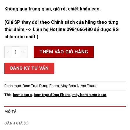
Không qua trung gian, giá rẻ, chiết khấu cao.
(Giá SP thay đổi theo Chính sách của hãng theo từng
thời điểm --> Liên hệ Hotline:
0984666480
để được BG
chính xác nhất )
Máy bơm Ebara đa tầng cánh trục đứng EVMS số lượng
THÊM VÀO GIỎ HÀNG
ĐĂNG KÝ TƯ VẤN
Danh mục:
Bơm Trục Đứng Ebara
,
Máy Bơm Nước Ebara
Thẻ:
bơm ebara
,
bơm trục đứng Ebara
,
máy bơm nước ebar
MÔ TẢ
ĐÁNH GIÁ (0)