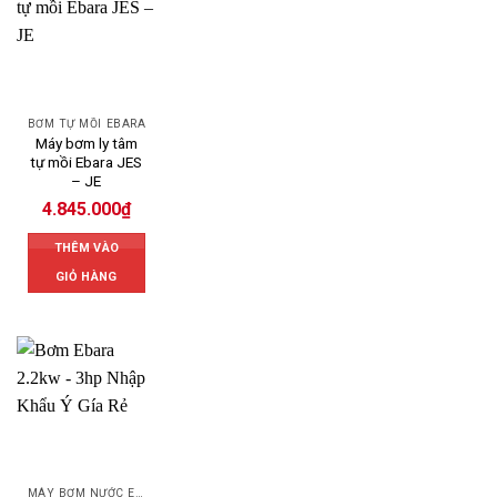
BƠM TỰ MỒI EBARA
Máy bơm ly tâm
tự mồi Ebara JES
– JE
4.845.000
₫
THÊM VÀO
GIỎ HÀNG
MÁY BƠM NƯỚC EBARA