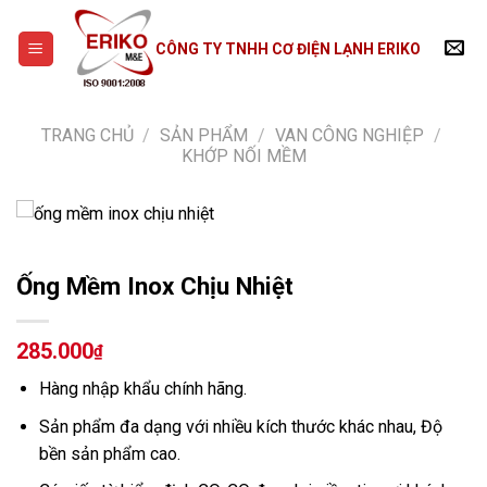
Skip
to
CÔNG TY TNHH CƠ ĐIỆN LẠNH ERIKO
content
TRANG CHỦ
/
SẢN PHẨM
/
VAN CÔNG NGHIỆP
/
KHỚP NỐI MỀM
Ống Mềm Inox Chịu Nhiệt
285.000
₫
Hàng nhập khẩu chính hãng.
Sản phẩm đa dạng với nhiều kích thước khác nhau,
Độ
bền sản phẩm cao.