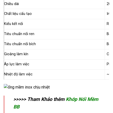
Chiều dài
200
Chất liệu cấu tạo
Ino
Kiểu kết nối
Rắc
Tiêu chuẩn nối ren
BSP
Tiêu chuẩn nối bích
BS,
Gioăng làm kín
Cao
Áp lực làm việc
PN1
Nhiệt độ làm việc
~ 3
>>>>> Tham Khảo thêm
Khớp Nối Mềm
BB