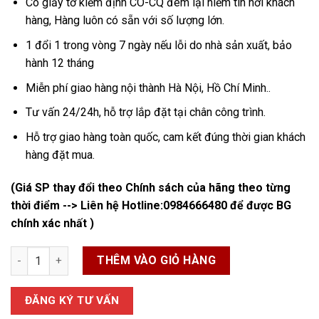
Có giấy tờ kiểm định CO-CQ đem lại niềm tin nơi khách
hàng,
Hàng luôn có sẵn với số lượng lớn.
1 đổi 1 trong vòng 7 ngày nếu lỗi do nhà sản xuất, bảo
hành 12 tháng
Miễn phí giao hàng nội thành Hà Nội, Hồ Chí Minh..
Tư vấn 24/24h, hỗ trợ lắp đặt tại chân công trình.
Hỗ trợ giao hàng toàn quốc, cam kết đúng thời gian khách
hàng đặt mua.
(Giá SP thay đổi theo Chính sách của hãng theo từng
thời điểm --> Liên hệ Hotline:
0984666480
để được BG
chính xác nhất )
Ống Mềm Inox Chịu Nhiệt số lượng
THÊM VÀO GIỎ HÀNG
ĐĂNG KÝ TƯ VẤN