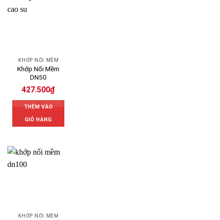
KHỚP NỐI MỀM
Khớp Nối Mềm
DN50
427.500
₫
THÊM VÀO
GIỎ HÀNG
KHỚP NỐI MỀM