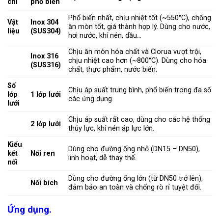
chí
phổ biến
Phổ biến nhất, chịu nhiệt tốt (~550°C), chống
Vật
Inox 304
ăn mòn tốt, giá thành hợp lý. Dùng cho nước,
liệu
(SUS304)
hơi nước, khí nén, dầu…
Chịu ăn mòn hóa chất và Clorua vượt trội,
Inox 316
chịu nhiệt cao hơn (~800°C). Dùng cho hóa
(SUS316)
chất, thực phẩm, nước biển.
Số
Chịu áp suất trung bình, phổ biến trong đa số
lớp
1 lớp lưới
các ứng dụng.
lưới
Chịu áp suất rất cao, dùng cho các hệ thống
2 lớp lưới
thủy lực, khí nén áp lực lớn.
Kiểu
Dùng cho đường ống nhỏ (DN15 – DN50),
kết
Nối ren
linh hoạt, dễ thay thế.
nối
Dùng cho đường ống lớn (từ DN50 trở lên),
Nối bích
đảm bảo an toàn và chống rò rỉ tuyệt đối.
Ứng dụng.