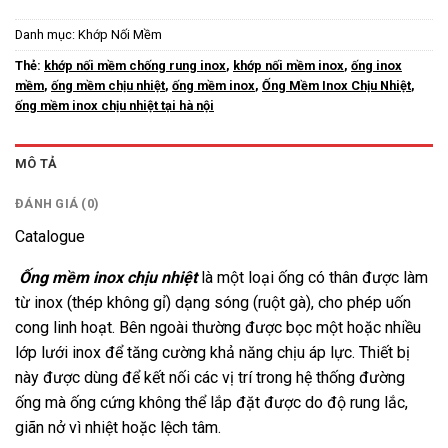
Danh mục:
Khớp Nối Mềm
Thẻ:
khớp nối mềm chống rung inox
,
khớp nối mềm inox
,
ống inox
mềm
,
ống mềm chịu nhiệt
,
ống mềm inox
,
Ống Mềm Inox Chịu Nhiệt
,
ống mềm inox chịu nhiệt tại hà nội
MÔ TẢ
ĐÁNH GIÁ (0)
Catalogue
Ống mềm inox chịu nhiệt
là một loại ống có thân được làm
từ inox (thép không gỉ) dạng sóng (ruột gà), cho phép uốn
cong linh hoạt. Bên ngoài thường được bọc một hoặc nhiều
lớp lưới inox để tăng cường khả năng chịu áp lực. Thiết bị
này được dùng để kết nối các vị trí trong hệ thống đường
ống mà ống cứng không thể lắp đặt được do độ rung lắc,
giãn nở vì nhiệt hoặc lệch tâm.