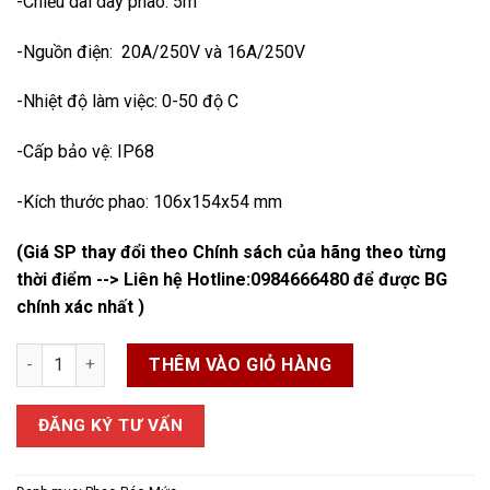
-Chiều dài dây phao: 5m
-Nguồn điện: 20A/250V và 16A/250V
-Nhiệt độ làm việc: 0-50 độ C
-Cấp bảo vệ: IP68
-Kích thước phao: 106x154x54 mm
(Giá SP thay đổi theo Chính sách của hãng theo từng
thời điểm --> Liên hệ Hotline:
0984666480
để được BG
chính xác nhất )
Phao Báo Mức Nước số lượng
THÊM VÀO GIỎ HÀNG
ĐĂNG KÝ TƯ VẤN