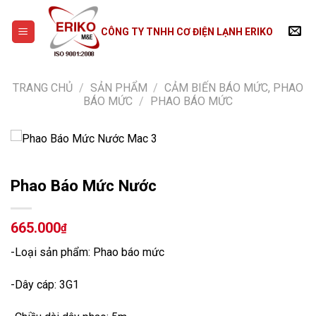
Skip
to
CÔNG TY TNHH CƠ ĐIỆN LẠNH ERIKO
content
TRANG CHỦ
/
SẢN PHẨM
/
CẢM BIẾN BÁO MỨC, PHAO
BÁO MỨC
/
PHAO BÁO MỨC
Phao Báo Mức Nước
665.000
₫
-Loại sản phẩm: Phao báo mức
-Dây cáp: 3G1