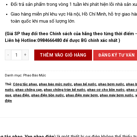
Đổi trả sản phẩm trong vòng 1 tuần khi phát hiện lỗi nhà sản xu
Giao hàng miễn phí khu vực Hà nội, Hồ Chí Minh, hỗ trợ giao h
toàn quốc khi mua số lượng lớn.
(Giá SP thay đổi theo Chính sách của hãng theo từng thời điểm 
Liên hệ Hotline:
0984666480
để được BG chính xác nhất )
Phao Bơm Nước số lượng
ĐĂNG KÝ TƯ VẤN
THÊM VÀO GIỎ HÀNG
Danh mục:
Phao Báo Mức
Thẻ:
Công tắc phao
,
phao báo mức nước
,
phao bể nước
,
phao bơm nước
,
phao 
nước
,
phao chống cạn
,
phao chống tràn bể nước
,
phao cơ cho bồn nước
,
phao 
que
,
phao điện
,
phao điện bồn nước
,
phao điện máy bơm
,
phao máy bơm nước
,
điện
g tắc phao
,
Van phao điện
) là một thiết bị cơ điện không thể thiếu t