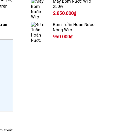
Máy Bơm Nước Wilo
trên
250w
2.850.000
₫
Bơm Tuần Hoàn Nước
tràn
Nóng Wilo
950.000
₫
c thiết