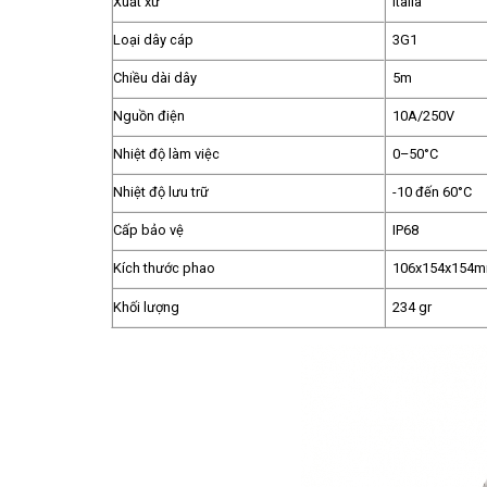
Xuất xứ
Italia
Loại dây cáp
3G1
Chiều dài dây
5m
Nguồn điện
10A/250V
Nhiệt độ làm việc
0–50°C
Nhiệt độ lưu trữ
-10 đến 60°C
Cấp bảo vệ
IP68
Kích thước phao
106x154x154
Khối lượng
234 gr