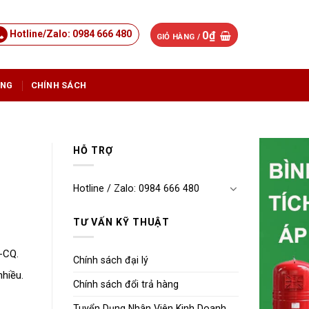
Hotline/Zalo: 0984 666 480
0
₫
GIỎ HÀNG /
ỤNG
CHÍNH SÁCH
HỖ TRỢ
Hotline / Zalo: 0984 666 480
TƯ VẤN KỸ THUẬT
-CQ.
Chính sách đại lý
nhiều.
Chính sách đổi trả hàng
Tuyển Dụng Nhân Viên Kinh Doanh