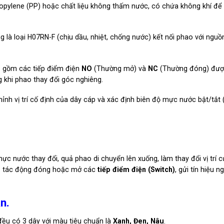
pylene (PP) hoặc chất liệu không thấm nước, có chứa không khí để
là loại H07RN-F (chịu dầu, nhiệt, chống nước) kết nối phao với nguồ
 gồm các tiếp điểm điện
NO
(Thường mở) và
NC
(Thường đóng) đượ
g khi phao thay đổi góc nghiêng.
nh vị trí cố định của dây cáp và xác định biên độ mực nước bật/tắt 
ực nước thay đổi, quả phao di chuyển lên xuống, làm thay đổi vị trí 
 đó tác động đóng hoặc mở các
tiếp điểm điện (Switch)
, gửi tín hiệu n
n.
đều có 3 dây với màu tiêu chuẩn là
Xanh, Đen, Nâu
.