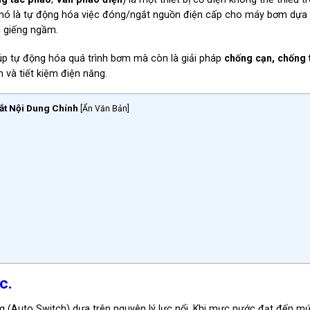
 nó là tự động hóa việc đóng/ngắt nguồn điện cấp cho máy bơm dựa 
c giếng ngầm.
úp tự động hóa quá trình bơm mà còn là giải pháp
chống cạn, chống 
 và tiết kiệm điện năng.
ắt Nội Dung Chính
[
Ẩn Văn Bản
]
c.
(Auto Switch) dựa trên nguyên lý lực nổi. Khi mực nước đạt đến mứ