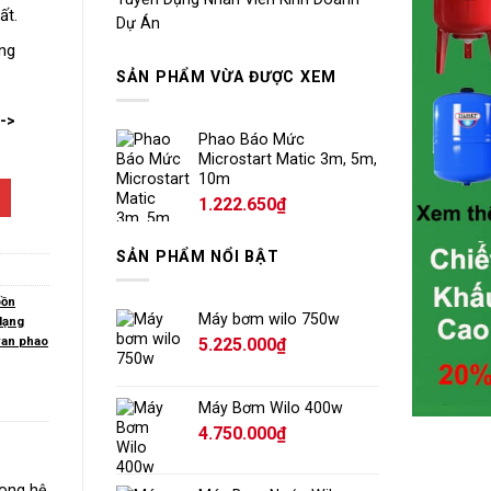
ất.
Dự Án
àng
SẢN PHẨM VỪA ĐƯỢC XEM
-->
Phao Báo Mức
Microstart Matic 3m, 5m,
10m
1.222.650
₫
SẢN PHẨM NỔI BẬT
bồn
Máy bơm wilo 750w
dạng
van phao
5.225.000
₫
Máy Bơm Wilo 400w
4.750.000
₫
rong hệ