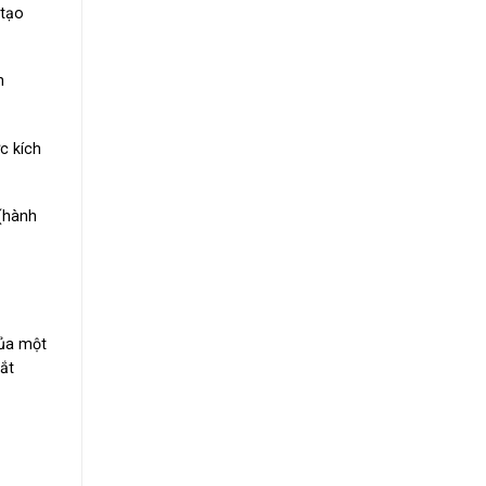
 tạo
n
c kích
(hành
của một
gắt