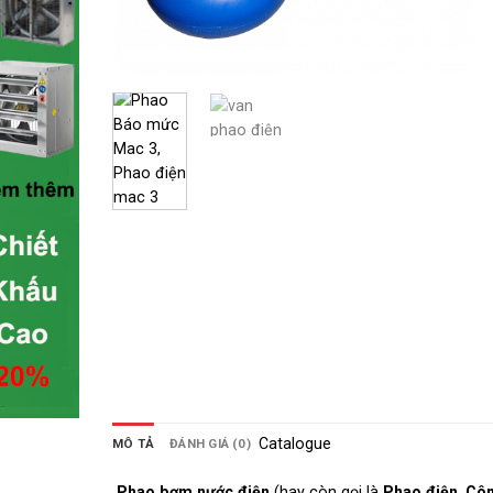
Catalogue
MÔ TẢ
ĐÁNH GIÁ (0)
Phao bơm nước điện
(hay còn gọi là
Phao điện
,
Côn