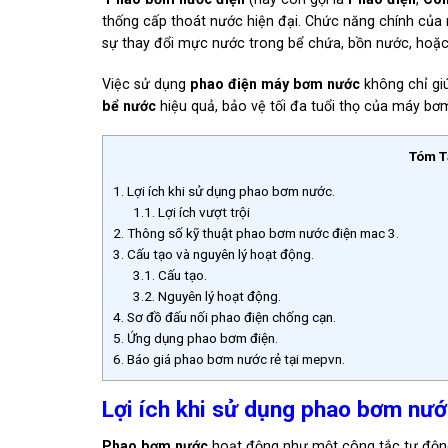
thống cấp thoát nước hiện đại. Chức năng chính của
sự thay đổi mực nước trong bể chứa, bồn nước, hoặ
Việc sử dụng
phao điện máy bơm nước
không chỉ gi
bể nước
hiệu quả, bảo vệ tối đa tuổi thọ của máy bơm
Tóm T
1.
Lợi ích khi sử dụng phao bơm nước.
1.1.
Lợi ích vượt trội
2.
Thông số kỹ thuật phao bơm nước điện mac 3.
3.
Cấu tạo và nguyên lý hoạt động.
3.1.
Cấu tạo.
3.2.
Nguyên lý hoạt động.
4.
Sơ đồ đấu nối phao điện chống cạn.
5.
Ứng dụng phao bơm điện.
6.
Báo giá phao bơm nước rẻ tại mepvn.
Lợi ích khi sử dụng phao bơm nướ
Phao bơm nước
hoạt động như một công tắc tự động 