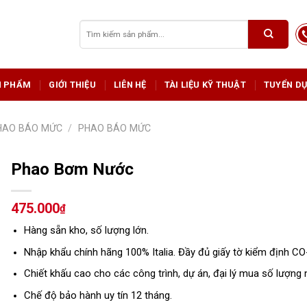
Tìm
kiếm:
N PHẨM
GIỚI THIỆU
LIÊN HỆ
TÀI LIỆU KỸ THUẬT
TUYỂN D
PHAO BÁO MỨC
/
PHAO BÁO MỨC
Phao Bơm Nước
475.000
₫
Hàng sẵn kho, số lượng lớn.
Nhập khẩu chính hãng 100% Italia. Đầy đủ giấy tờ kiểm định CO
Chiết khấu cao cho các công trình, dự án, đại lý mua số lượng 
Chế độ bảo hành uy tín 12 tháng.