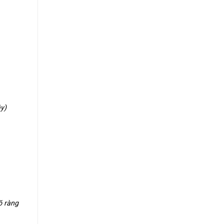
y)
õ ràng