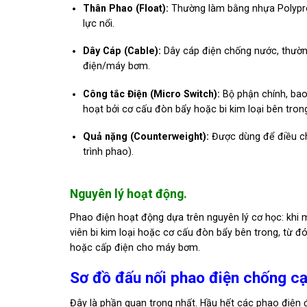
Thân Phao (Float):
Thường làm bằng nhựa Polypro
lực nổi.
Dây Cáp (Cable):
Dây cáp điện chống nước, thường 
điện/máy bơm.
Công tắc Điện (Micro Switch):
Bộ phận chính, bao
hoạt bởi cơ cấu đòn bẩy hoặc bi kim loại bên tron
Quả nặng (Counterweight):
Được dùng để điều chỉ
trình phao).
Nguyên lý hoạt động.
Phao điện hoạt động dựa trên nguyên lý cơ học: khi m
viên bi kim loại hoặc cơ cấu đòn bẩy bên trong, từ
hoặc cấp điện cho máy bơm.
Sơ đồ đấu nối phao điện chống cạ
Đây là phần quan trọng nhất. Hầu hết các phao điện 