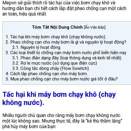
Mepvn sẽ giải thích rõ tác hại của việc bơm chạy khô và
hướng dẫn bạn chi tiết cách lắp đặt phao chống cạn một cách
an toàn, hiệu quả nhất.
Tóm Tắt Nội Dung Chính
[
Ẩn Văn Bản
]
1.
Tác hại khi máy bơm chạy khô (chạy không nước).
2.
Phao chống cạn cho máy bơm là gì và nguyên lý hoạt động?
2.1.
Nguyên lý hoạt động.
3.
Các loại thiết bị chống cạn máy bơm nước phổ biến hiện nay
3.1.
Phao điện dạng đây (loại thông dụng và kinh tế nhất)
3.2.
Rơ le mực nước (sử dụng que điện cực)
3.3.
Công tắc dòng chảy (Flow Sswitch)
4.
Cách lắp phao chống cạn cho máy bơm.
5.
Mua phao chống cạn cho máy bơm nước giá tốt ở đâu?
Tác hại khi máy bơm chạy khô (chạy
không nước).
Nhiều người chủ quan cho rằng máy bơm chạy không nước
một lúc không sao. Nhưng thực tế, đây là “kẻ thù thầm lặng”
phá hủy máy bơm của bạn: