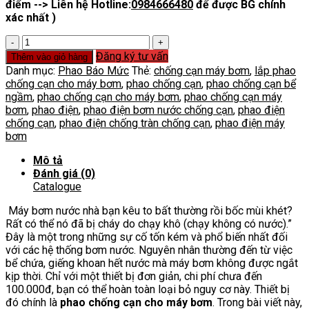
điểm --> Liên hệ Hotline:
0984666480
để được BG chính
xác nhất )
Phao
Chống
Đăng ký tư vấn
Thêm vào giỏ hàng
Cạn
Danh mục:
Phao Báo Mức
Thẻ:
chống cạn máy bơm
,
lắp phao
Cho
chống cạn cho máy bơm
,
phao chống cạn
,
phao chống cạn bể
Máy
ngầm
,
phao chống cạn cho máy bơm
,
phao chống cạn máy
Bơm
bơm
,
phao điện
,
phao điện bơm nước chống cạn
,
phao điện
Nước
chống cạn
,
phao điện chống tràn chống cạn
,
phao điện máy
số
bơm
lượng
Mô tả
Đánh giá (0)
Catalogue
Máy bơm nước nhà bạn kêu to bất thường rồi bốc mùi khét?
Rất có thể nó đã bị cháy do chạy khô (chạy không có nước).”
Đây là một trong những sự cố tốn kém và phổ biến nhất đối
với các hệ thống bơm nước. Nguyên nhân thường đến từ việc
bể chứa, giếng khoan hết nước mà máy bơm không được ngắt
kịp thời.
Chỉ với một thiết bị đơn giản, chi phí chưa đến
100.000đ, bạn có thể hoàn toàn loại bỏ nguy cơ này. Thiết bị
đó chính là
phao chống cạn cho máy bơm
. Trong bài viết này,