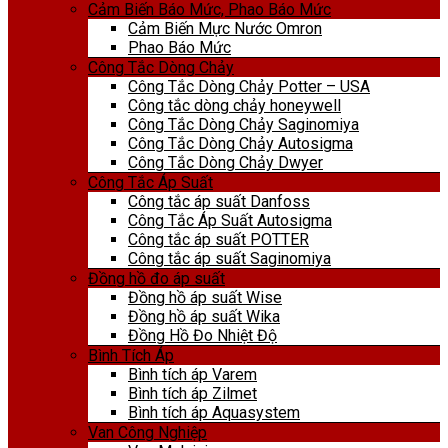
Cảm Biến Báo Mức, Phao Báo Mức
Cảm Biến Mực Nước Omron
Phao Báo Mức
Công Tắc Dòng Chảy
Công Tắc Dòng Chảy Potter – USA
Công tắc dòng chảy honeywell
Công Tắc Dòng Chảy Saginomiya
Công Tắc Dòng Chảy Autosigma
Công Tắc Dòng Chảy Dwyer
Công Tắc Áp Suất
Công tắc áp suất Danfoss
Công Tắc Áp Suất Autosigma
Công tắc áp suất POTTER
Công tắc áp suất Saginomiya
Đồng hồ đo áp suất
Đồng hồ áp suất Wise
Đồng hồ áp suất Wika
Đồng Hồ Đo Nhiệt Độ
Bình Tích Áp
Bình tích áp Varem
Bình tích áp Zilmet
Bình tích áp Aquasystem
Van Công Nghiệp