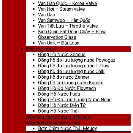
Van Hàn Quốc – Korea Valve
Van Hơi – Steam valve
Van Dao
Van Samwoo – Hàn Quốc
Van Tiết Lưu – Throttle Valve
Kính Quan Sát Dòng Chảy – Flow
Observation Glass
Van Unik – Đài Loan
Đồng hồ nước
Đồng Hồ Nước Sensus
Đồng hồ đo lưu lượng nước Powogaz
Đồng hồ đo lưu lượng nước T-Flow
Đồng hồ đo lưu lượng nước Unik
Đồng hồ đo nước Zenner
Đồng hồ lưu lượng nước Komax
Đồng Hồ Đo Nước Flowtech
Đồng Hồ Nước Fuda
Đồng Hồ Đo Lưu Lượng Nước Nóng
Đồng Hồ Nước Điện Tử
Đồng Hồ Nước Thải
Máy bơm nước ngưng điều hòa
Máy Bơm Chìm Nước Thải
Bơm Chìm Nước Thải Meudy