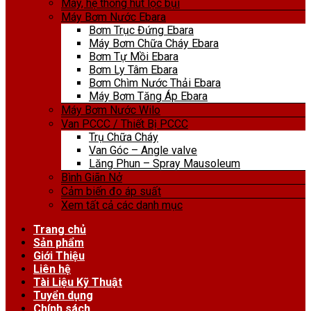
Máy, hệ thống hút lọc bụi
Máy Bơm Nước Ebara
Bơm Trục Đứng Ebara
Máy Bơm Chữa Cháy Ebara
Bơm Tự Mồi Ebara
Bơm Ly Tâm Ebara
Bơm Chìm Nước Thải Ebara
Máy Bơm Tăng Áp Ebara
Máy Bơm Nước Wilo
Van PCCC / Thiết Bị PCCC
Trụ Chữa Cháy
Van Góc – Angle valve
Lăng Phun – Spray Mausoleum
Bình Giãn Nở
Cảm biến đo áp suất
Xem tất cả các danh mục
Trang chủ
Sản phẩm
Giới Thiệu
Liên hệ
Tài Liệu Kỹ Thuật
Tuyển dụng
Chính sách