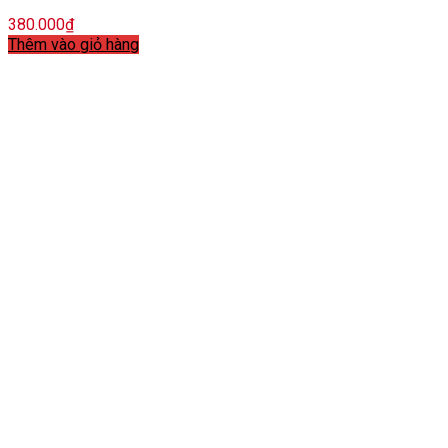
380.000
₫
Thêm vào giỏ hàng