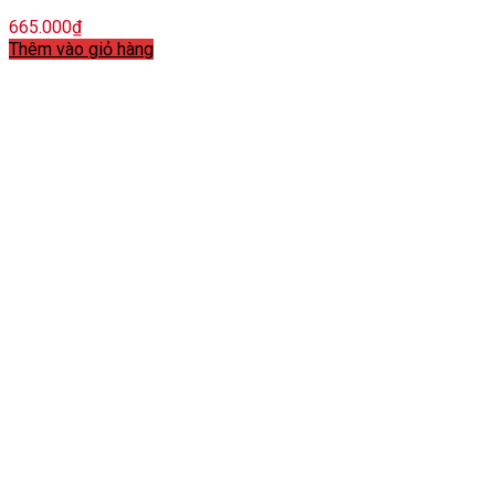
665.000
₫
Thêm vào giỏ hàng