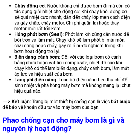
Cháy động cơ:
Nước không chỉ được bơm đi mà còn có
tác dụng giải nhiệt cho động cơ. Khi chạy khô, động cơ
sẽ quá nhiệt cực nhanh, dẫn đến cháy lớp men cách điện
và gây chập, cháy motor. Chi phí quấn lại hoặc thay
motor mới rất tốn kém.
Hỏng phớt bơm (Seal):
Phớt làm kín cũng cần nước để
bôi trơn và làm mát. Chạy khô sẽ làm phớt bị mài mòn,
chai cứng hoặc chảy, gây rò rỉ nước nghiêm trọng khi
bơm hoạt động trở lại.
Biến dạng cánh bơm:
Đối với các loại bơm có cánh
bằng nhựa hoặc vật liệu composite, nhiệt độ cao khi
chạy khô có thể làm biến dạng, chảy cánh bơm, làm mất
áp lực và hiệu suất của bơm.
Lãng phí điện năng:
Toàn bộ điện năng tiêu thụ chỉ để
sinh nhiệt và phá hỏng máy bơm mà không mang lại chút
hiệu quả nào.
==> Kết luận:
Trang bị một thiết bị chống cạn là việc
bắt buộc
để bảo vệ khoản đầu tư vào máy bơm của bạn.
Phao chống cạn cho máy bơm là gì và
nguyên lý hoạt động?