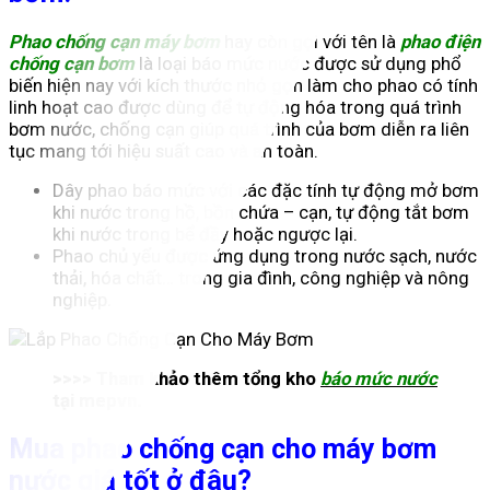
Phao chống cạn máy bơm
hay còn gọi với tên là
phao điện
chống cạn bơm
là loại báo mức nước được sử dụng phổ
biến hiện nay với kích thước nhỏ gọn làm cho phao có tính
linh hoạt cao được dùng để tự động hóa trong quá trình
bơm nước, chống cạn giúp quá trình của bơm diễn ra liên
tục mang tới hiệu suất cao và an toàn.
Dây phao báo mức với các đặc tính tự động mở bơm
khi nước trong hồ, bồn chứa – cạn, tự động tắt bơm
khi nước trong bể đầy hoặc ngược lại.
Phao chủ yếu được ứng dụng trong nước sạch, nước
thải, hóa chất… trong gia đình, công nghiệp và nông
nghiệp.
>>>> Tham khảo thêm tổng kho
báo mức nước
tại mepvn.
Mua phao chống cạn cho máy bơm
nước giá tốt ở đâu?