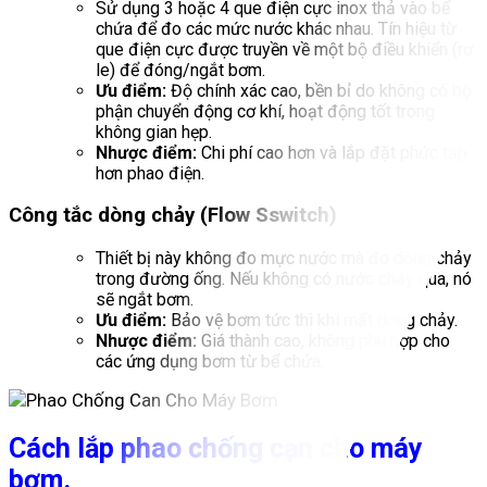
Sử dụng 3 hoặc 4 que điện cực inox thả vào bể
chứa để đo các mức nước khác nhau. Tín hiệu từ
que điện cực được truyền về một bộ điều khiển (rơ
le) để đóng/ngắt bơm.
Ưu điểm:
Độ chính xác cao, bền bỉ do không có bộ
phận chuyển động cơ khí, hoạt động tốt trong
không gian hẹp.
Nhược điểm:
Chi phí cao hơn và lắp đặt phức tạp
hơn phao điện.
Công tắc dòng chảy (Flow Sswitch)
Thiết bị này không đo mực nước mà đo dòng chảy
trong đường ống. Nếu không có nước chảy qua, nó
sẽ ngắt bơm.
Ưu điểm:
Bảo vệ bơm tức thì khi mất dòng chảy.
Nhược điểm:
Giá thành cao, không phù hợp cho
các ứng dụng bơm từ bể chứa.
Cách lắp phao chống cạn cho máy
bơm.