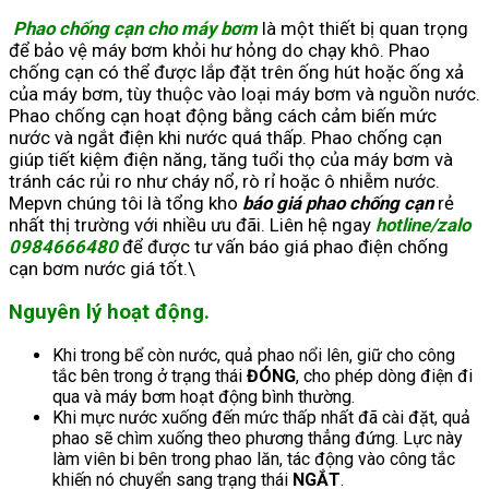
Phao chống cạn cho máy bơm
là một thiết bị quan trọng
để bảo vệ máy bơm khỏi hư hỏng do chạy khô. Phao
chống cạn có thể được lắp đặt trên ống hút hoặc ống xả
của máy bơm, tùy thuộc vào loại máy bơm và nguồn nước.
Phao chống cạn hoạt động bằng cách cảm biến mức
nước và ngắt điện khi nước quá thấp. Phao chống cạn
giúp tiết kiệm điện năng, tăng tuổi thọ của máy bơm và
tránh các rủi ro như cháy nổ, rò rỉ hoặc ô nhiễm nước.
Mepvn chúng tôi là tổng kho
báo giá phao chống cạn
rẻ
nhất thị trường với nhiều ưu đãi. Liên hệ ngay
hotline/zalo
0984666480
để được tư vấn báo giá phao điện chống
cạn bơm nước giá tốt.\
Nguyên lý hoạt động.
Khi trong bể còn nước, quả phao nổi lên, giữ cho công
tắc bên trong ở trạng thái
ĐÓNG
, cho phép dòng điện đi
qua và máy bơm hoạt động bình thường.
Khi mực nước xuống đến mức thấp nhất đã cài đặt, quả
phao sẽ chìm xuống theo phương thẳng đứng. Lực này
làm viên bi bên trong phao lăn, tác động vào công tắc
khiến nó chuyển sang trạng thái
NGẮT
.