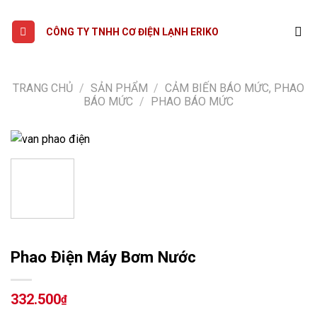
Skip
to
CÔNG TY TNHH CƠ ĐIỆN LẠNH ERIKO
content
TRANG CHỦ
/
SẢN PHẨM
/
CẢM BIẾN BÁO MỨC, PHAO
BÁO MỨC
/
PHAO BÁO MỨC
Phao Điện Máy Bơm Nước
332.500
₫