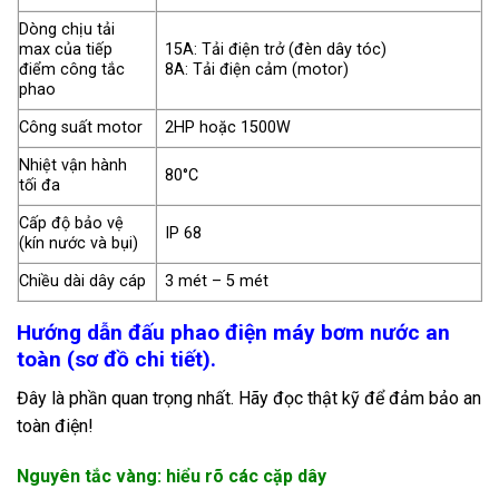
Dòng chịu tải
max của tiếp
15A: Tải điện trở (đèn dây tóc)
điểm công tắc
8A: Tải điện cảm (motor)
phao
Công suất motor
2HP hoặc 1500W
Nhiệt vận hành
80°C
tối đa
Cấp độ bảo vệ
IP 68
(kín nước và bụi)
Chiều dài dây cáp
3 mét – 5 mét
Hướng dẫn đấu phao điện máy bơm nước an
toàn (sơ đồ chi tiết).
Đây là phần quan trọng nhất. Hãy đọc thật kỹ để đảm bảo an
toàn điện!
Nguyên tắc vàng: hiểu rõ các cặp dây