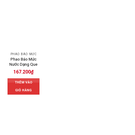
PHAO BÁO MỨC
Phao Báo Mức
Nước Dạng Que
167.200
₫
THÊM VÀO
GIỎ HÀNG