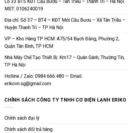
Lô 33 BT5 KĐT Cầu Bươu – Tân Triều – Thanh Trì – Hà Nội.
MST: 0106240019
Địa chỉ: Số 37 – BT4 – KĐT Mới Cầu Bươu – Xã Tân Triều –
Huyện Thanh Trì – TP Hà Nội
VP – Kho Hàng TP HCM: A75/54 Bạch Đằng, Phường 2,
Quận Tân Bình, TP HCM
Nhà Máy Chế Tạo Thiết Bị: Km17 – Quán Gánh, Thường Tín,
TP Hà Nội
Hotline / Zalo: 0984 666 480 — Email:
erikovn.sg@gmail.com
CHÍNH SÁCH CÔNG TY TNHH CƠ ĐIỆN LẠNH ERIKO
Chính sách đại lý
Chính sách đổi trả hàng