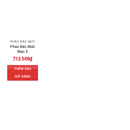
PHAO BÁO MỨC
Phao Báo Mức
Mac 3
712.500
₫
THÊM VÀO
GIỎ HÀNG