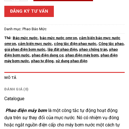
ĐĂNG KÝ TƯ VẤN
Danh mục:
Phao Báo Mức
Thẻ:
Báo mức nước
,
báo mức nước omron
,
cảm biến báo mực nước
omron
,
cảm biến mực nước
,
công tắc điện phao nước
,
Công tắc phao
,
giá phao điện bơm nước
,
lắp đặt phao điện
,
phao chống tràn
,
phao
điện bơm nước
,
phao điện dạng cơ
,
phao điện máy bơm
,
phao điện
máy bơm nước
,
phao tự động
,
sử dụng phao điện
MÔ TẢ
ĐÁNH GIÁ (0)
Catalogue
P
hao điện máy bơm
là một công tắc tự động hoạt động
dựa trên sự thay đổi của mực nước. Nó có nhiệm vụ đóng
hoặc ngắt nguồn điện cấp cho máy bơm nước một cách tự