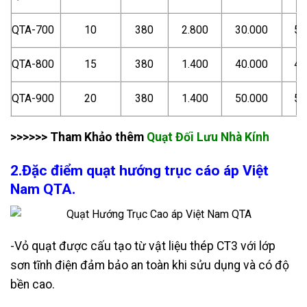
QTA-700
10
380
2.800
30.000
50
QTA-800
15
380
1.400
40.000
40
QTA-900
20
380
1.400
50.000
50
>>>>>> Tham Khảo thêm
Quạt Đối Lưu Nhà Kính
2.Đặc điểm quạt hướng trục cáo áp Việt
Nam QTA.
-Vỏ quạt được cấu tạo từ vật liệu thép CT3 với lớp
sơn tĩnh điện đảm bảo an toàn khi sửu dụng và có độ
bền cao.