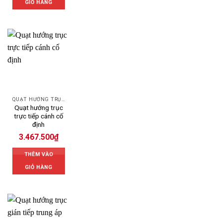
GIỎ HÀNG
QUẠT HƯỚNG TRỤC
Quạt hướng trục
trực tiếp cánh cố
định
3.467.500
₫
THÊM VÀO
GIỎ HÀNG