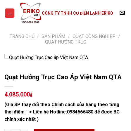
Skip
to
CÔNG TY TNHH CƠ ĐIỆN LẠNH ERIKO
content
TRANG CHỦ
/
SẢN PHẨM
/
QUẠT CÔNG NGHIỆP
/
QUẠT HƯỚNG TRỤC
Quạt Hướng Trục Cao Áp Việt Nam QTA
4.085.000
₫
(Giá SP thay đổi theo Chính sách của hãng theo từng
thời điểm --> Liên hệ Hotline:
0984666480
để được BG
chính xác nhất )