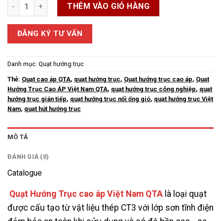
Quạt Hướng Trục Cao Áp Việt Nam QTA số lượng
THÊM VÀO GIỎ HÀNG
ĐĂNG KÝ TƯ VẤN
Danh mục:
Quạt hướng trục
Thẻ:
Quạt cao áp QTA
,
quạt hướng trục
,
Quạt hướng trục cao áp
,
Quạt
Hướng Trục Cao ÁP Việt Nam QTA
,
quạt hướng trục công nghiệp
,
quạt
hướng trục gián tiếp
,
quạt hướng trục nối ống gió
,
quạt hướng trục Việt
Nam
,
quạt hút hướng trục
MÔ TẢ
ĐÁNH GIÁ (0)
Catalogue
Quạt Hướng Trục cao áp Việt Nam QTA
là loại quạt
được cấu tạo từ vật liệu thép CT3 với lớp sơn tĩnh điện