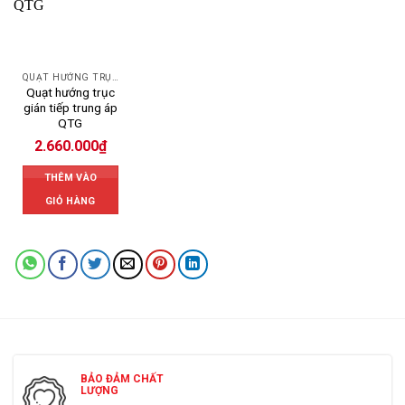
QUẠT HƯỚNG TRỤC
Quạt hướng trục
gián tiếp trung áp
QTG
2.660.000
₫
THÊM VÀO
GIỎ HÀNG
BẢO ĐẢM CHẤT
LƯỢNG