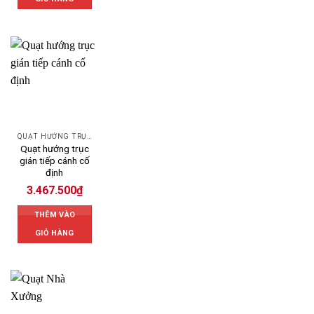
QUẠT HƯỚNG TRỤC
Quạt hướng trục
gián tiếp cánh cố
định
3.467.500
₫
THÊM VÀO
GIỎ HÀNG