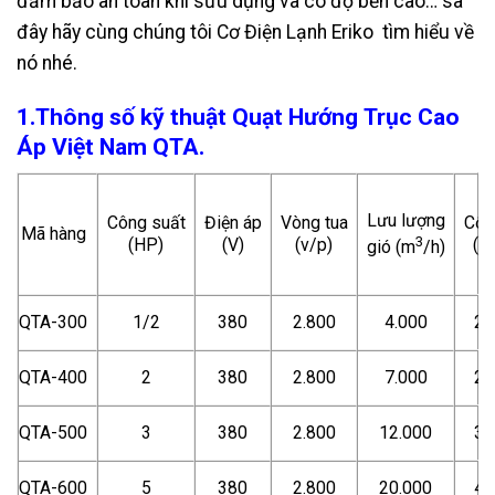
đảm bảo an toàn khi sửu dụng và có độ bền cao… sa
đây hãy cùng chúng tôi Cơ Điện Lạnh Eriko tìm hiểu về
nó nhé.
1.Thông số kỹ thuật Quạt Hướng Trục Cao
Áp Việt Nam QTA.
Lưu lượng
Công suất
Điện áp
Vòng tua
Cột
Mã hàng
3
(HP)
(V)
(v/p)
(P
gió (m
/h)
QTA-300
1/2
380
2.800
4.000
25
QTA-400
2
380
2.800
7.000
27
QTA-500
3
380
2.800
12.000
30
QTA-600
5
380
2.800
20.000
40