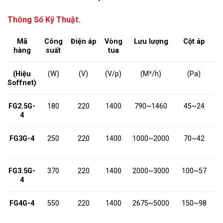
Thông Số Kỹ Thuật.
Mã
Công
Điện áp
Vòng
Lưu lượng
Cột áp
K
hàng
suất
tua
t
(Hiệu
(W)
(V)
(V/p)
(M³/h)
(Pa)
K
Soffnet)
(
FG2.5G-
180
220
1400
790~1460
45~24
Ф
4
FG3G-4
250
220
1400
1000~2000
70~42
Ф
FG3.5G-
370
220
1400
2000~3000
100~57
Ф
4
FG4G-4
550
220
1400
2675~5000
150~98
Ф