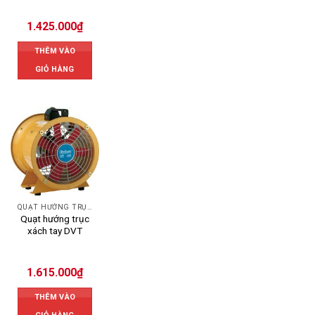
1.425.000
₫
THÊM VÀO
GIỎ HÀNG
QUẠT HƯỚNG TRỤC
Quạt hướng trục
xách tay DVT
1.615.000
₫
THÊM VÀO