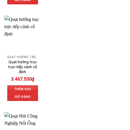
GIỎ HÀNG
QUẠT HƯỚNG TRỤC
Quạt hướng trục
trực tiếp cánh cố
định
3.467.500
₫
THÊM VÀO
GIỎ HÀNG