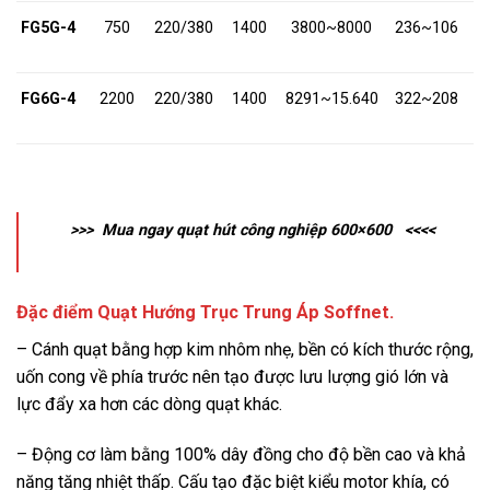
FG5G-4
750
220/380
1400
3800~8000
236~106
Ф
FG6G-4
2200
220/380
1400
8291~15.640
322~208
Ф
>>> Mua ngay
quạt hút công nghiệp 600×600
<<<
<
Đặc điểm Quạt Hướng Trục Trung Áp Soffnet.
– Cánh quạt bằng hợp kim nhôm nhẹ, bền có kích thước rộng,
uốn cong về phía trước nên tạo được lưu lượng gió lớn và
lực đẩy xa hơn các dòng quạt khác.
– Động cơ làm bằng 100% dây đồng cho độ bền cao và khả
năng tăng nhiệt thấp. Cấu tạo đặc biệt kiểu motor khía, có