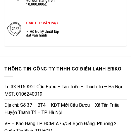
Với đơn hàng trên
10.000.000đ.
CSKH TƯ VẤN 24/7
✓ Hỗ trợ kỹ thuật lắp
đặt vận hành
THÔNG TIN CÔNG TY TNHH CƠ ĐIỆN LẠNH ERIKO
Lô 33 BT5 KĐT Cầu Bươu – Tân Triều – Thanh Trì – Hà Nội.
MST: 0106240019
Địa chỉ: Số 37 – BT4 – KĐT Mới Cầu Bươu – Xã Tân Triều –
Huyện Thanh Trì – TP Hà Nội
VP – Kho Hàng TP HCM: A75/54 Bạch Đằng, Phường 2,
Quận Tân Bình, TP HCM