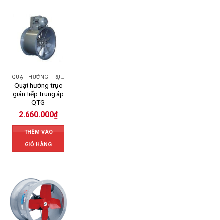
QUẠT HƯỚNG TRỤC
Quạt hướng trục
gián tiếp trung áp
QTG
2.660.000
₫
THÊM VÀO
GIỎ HÀNG