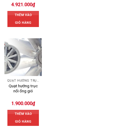
4.921.000
₫
THÊM VÀO
GIỎ HÀNG
QUẠT HƯỚNG TRỤC
Quạt hướng trục
nối ống gió
1.900.000
₫
THÊM VÀO
GIỎ HÀNG