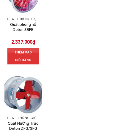
QUẠT HƯỚNG TRỤC
Quạt phòng nổ
Deton SBFB
2.337.000
₫
THÊM VÀO
GIỎ HÀNG
QUẠT THÔNG GIÓ DETON
Quạt Hướng Trục
Deton DFG/SFG