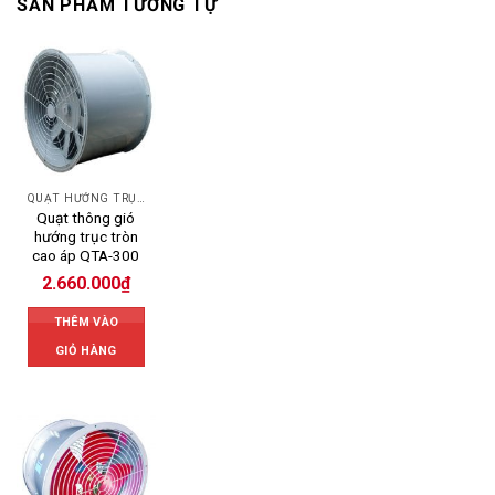
SẢN PHẨM TƯƠNG TỰ
QUẠT HƯỚNG TRỤC
Quạt thông gió
hướng trục tròn
cao áp QTA-300
2.660.000
₫
THÊM VÀO
GIỎ HÀNG