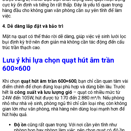
cực kỳ ổn định và tiếng ồn rất thấp. Đây là yếu tố quan trọng
hàng đầu cho không gian văn phòng cần sự yên tĩnh để làm
việc.
4. Dễ dàng lắp đặt và bảo trì
Mặt nạ quạt có thể tháo rời dễ dàng, giúp việc vệ sinh lưới lọc
bụi định kỳ trở nên đơn giản mà không cần tác động đến cấu
trúc trần thạch cao.
Lưu ý khi lựa chọn quạt hút âm trần
600×600
Khi chọn
quạt hút âm trần 600×600
, bạn chỉ cần quan tâm vài
điểm chính để chọn đúng loại phù hợp và dùng bền lâu. Trước
hết là
công suất và lưu lượng gió
– quạt có nhiều mức từ
24W đến 105W, hút được từ 170 đến 2.880 m³/h. Nếu phòng
nhỏ như nhà vệ sinh, phòng ngủ thì chỉ cần loại nhẹ; còn không
gian lớn như văn phòng, nhà hàng nên dùng loại mạnh hơn để
hút hiệu quả.
Độ ồn
cũng rất quan trọng. Với nơi cần yên tĩnh như
phòng họp hay phòng làm việc, nên chọn quạt có độ ồn