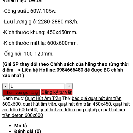
-Nhãn hiệu: Deton.
-Công suất: 60W, 105w.
-Lưu lượng gió: 2280-2880 m3/h.
-Kích thước khung: 450x450mm.
-Kích thước mặt lạ: 600x600mm.
-Ống nối: 100-120mm.
(Giá SP thay đổi theo Chính sách của hãng theo từng thời
điểm --> Liên hệ Hotline:
0984666480
để được BG chính
xác nhất )
Quạt
hút
Đăng ký tư vấn
Thêm vào giỏ hàng
âm
Danh mục:
Quạt Hút Âm Trần
Thẻ:
báo giá quạt hút âm trần
trần
600x600
,
quạt hút âm trần
,
quạt hút âm trần 450x450
,
quạt hút
600x600
âm trần 600x600
,
quạt hút âm trần công nghiệp
,
quạt hút âm
số
trần deton 600x600
lượng
Mô tả
Đánh giá (0)