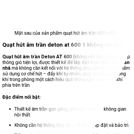
Mặt sau của sản phẩm quạt hút âm trần 600×600
Quạt hút âm trần deton at 600 1 không nối ống
Quạt hút âm trần Deton AT 600
(không nối ống) là giải pháp
thông gió tiện lợi, được thiết kế để
lắp đặt trực tiếp vào trần
nhà
mà không cần kết nối với hệ thống ống dẫn khí. Sản phẩm
sử dụng cơ chế hút – đẩy khí tự nhiên, giúp lưu thông không
khí trong phòng một cách hiệu quả thông qua cửa thoát khí
phía trên trần.
Đặc điểm nổi bật:
Thiết kế âm trần gọn gàng, phù hợp với mọi không gian
nội thất.
Không cần hệ thống ống dẫn, dễ dàng lắp đặt và bảo trì.