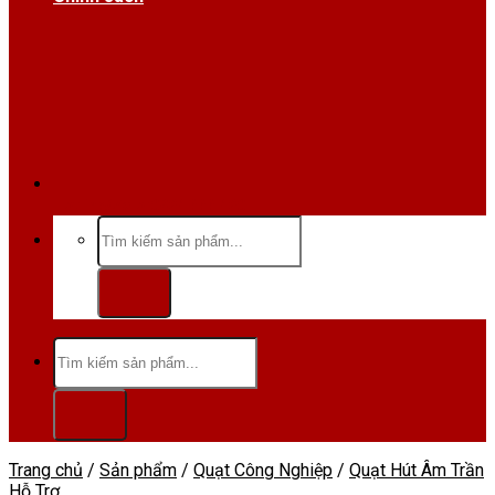
Hotline/Zalo:0984 666 480
Tìm
kiếm:
Tìm
kiếm:
Trang chủ
/
Sản phẩm
/
Quạt Công Nghiệp
/
Quạt Hút Âm Trần
Hỗ Trợ