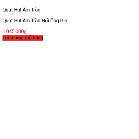
Quạt Hút Âm Trần
Quạt Hút Âm Trần Nối Ống Gió
1.045.000
₫
Thêm vào giỏ hàng