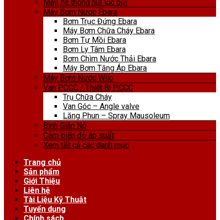
Máy, hệ thống hút lọc bụi
Máy Bơm Nước Ebara
Bơm Trục Đứng Ebara
Máy Bơm Chữa Cháy Ebara
Bơm Tự Mồi Ebara
Bơm Ly Tâm Ebara
Bơm Chìm Nước Thải Ebara
Máy Bơm Tăng Áp Ebara
Máy Bơm Nước Wilo
Van PCCC / Thiết Bị PCCC
Trụ Chữa Cháy
Van Góc – Angle valve
Lăng Phun – Spray Mausoleum
Bình Giãn Nở
Cảm biến đo áp suất
Xem tất cả các danh mục
Trang chủ
Sản phẩm
Giới Thiệu
Liên hệ
Tài Liệu Kỹ Thuật
Tuyển dụng
Chính sách