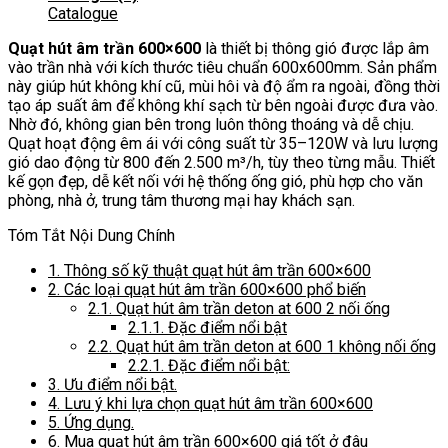
Catalogue
Quạt hút âm trần 600×600
là thiết bị thông gió được lắp âm
vào trần nhà với kích thước tiêu chuẩn 600x600mm. Sản phẩm
này giúp hút không khí cũ, mùi hôi và độ ẩm ra ngoài, đồng thời
tạo áp suất âm để không khí sạch từ bên ngoài được đưa vào.
Nhờ đó, không gian bên trong luôn thông thoáng và dễ chịu.
Quạt hoạt động êm ái với công suất từ 35–120W và lưu lượng
gió dao động từ 800 đến 2.500 m³/h, tùy theo từng mẫu. Thiết
kế gọn đẹp, dễ kết nối với hệ thống ống gió, phù hợp cho văn
phòng, nhà ở, trung tâm thương mại hay khách sạn.
Tóm Tắt Nội Dung Chính
1.
Thông số kỹ thuật quạt hút âm trần 600×600
2.
Các loại quạt hút âm trần 600×600 phổ biến
2.1.
Quạt hút âm trần deton at 600 2 nối ống
2.1.1.
Đặc điểm nổi bật
2.2.
Quạt hút âm trần deton at 600 1 không nối ống
2.2.1.
Đặc điểm nổi bật:
3.
Ưu điểm nổi bật.
4.
Lưu ý khi lựa chọn quạt hút âm trần 600×600
5.
Ứng dụng.
6.
Mua quạt hút âm trần 600×600 giá tốt ở đâu