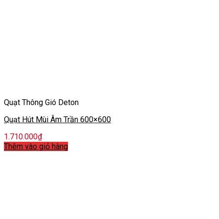
Quạt Thông Gió Deton
Quạt Hút Mùi Âm Trần 600×600
1.710.000
₫
Thêm vào giỏ hàng