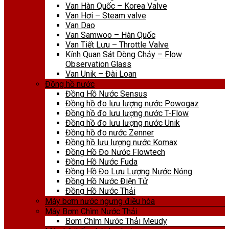
Van Hàn Quốc – Korea Valve
Van Hơi – Steam valve
Van Dao
Van Samwoo – Hàn Quốc
Van Tiết Lưu – Throttle Valve
Kính Quan Sát Dòng Chảy – Flow
Observation Glass
Van Unik – Đài Loan
Đồng hồ nước
Đồng Hồ Nước Sensus
Đồng hồ đo lưu lượng nước Powogaz
Đồng hồ đo lưu lượng nước T-Flow
Đồng hồ đo lưu lượng nước Unik
Đồng hồ đo nước Zenner
Đồng hồ lưu lượng nước Komax
Đồng Hồ Đo Nước Flowtech
Đồng Hồ Nước Fuda
Đồng Hồ Đo Lưu Lượng Nước Nóng
Đồng Hồ Nước Điện Tử
Đồng Hồ Nước Thải
Máy bơm nước ngưng điều hòa
Máy Bơm Chìm Nước Thải
Bơm Chìm Nước Thải Meudy