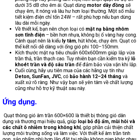
dưới 35 dB cho êm ái. Quạt dùng
motor dây đồng
sẽ
chạy êm, ít nóng và lâu hư hơn loại thường. Một số mẫu
tiết kiệm điện chỉ tốn 24W – rất phù hợp nếu bạn dùng
lâu dài mỗi ngày.
Về thiết kế, bạn nên chọn loại có
mặt nạ bằng nhôm
sơn tĩnh điện
– bền hơn nhựa, không bị ố vàng hay cong.
Cánh quạt nên là kiểu
ly tâm
, hút khỏe, chạy êm. Quạt có
thể kết nối dễ dàng với ống gió phi 100–150mm.
Kích thước mặt nạ tiêu chuẩn 600x600mm giúp lắp vừa
trần thả, trần thạch cao. Tuy nhiên bạn cần kiểm tra kỹ
lỗ
khoét trần và độ sâu trần
để đảm bảo vừa vặn khi lắp.
Cuối cùng, hãy ưu tiên mua của các hãng uy tín như
Deton, SunFan, JVC
, có
bảo hành 12–24 tháng
và
xuất xứ rõ ràng. Như vậy bạn sẽ yên tâm về chất lượng
cũng như hỗ trợ kỹ thuật sau này.
Ứng dụng.
Quạt thông gió âm trần 600×600 là thiết bị thông gió dân
dụng và thương mại hiệu quả, giúp
loại bỏ độ ẩm, mùi hôi và
các chất ô nhiễm trong không khí
, góp phần cải thiện chất
lượng môi trường sống và làm việc. Với thiết kế âm trần tinh
gọn, sản phẩm phù hợp lắp đặt tại nhiều không gian khác nhau.