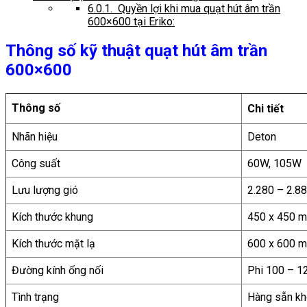
6.0.1.
Quyền lợi khi mua quạt hút âm trần
600×600 tại Eriko:
Thông số kỹ thuật quạt hút âm trần
600×600
Thông số
Chi tiết
Nhãn hiệu
Deton
Công suất
60W, 105W
Lưu lượng gió
2.280 – 2.8
Kích thước khung
450 x 450 
Kích thước mặt lạ
600 x 600 m
Đường kính ống nối
Phi 100 – 
Tình trạng
Hàng sẵn k