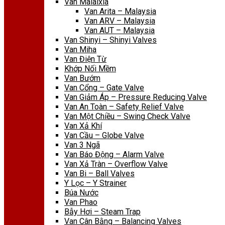
Van Malaixia
Van Arita – Malaysia
Van ARV – Malaysia
Van AUT – Malaysia
Van Shinyi – Shinyi Valves
Van Miha
Van Điện Từ
Khớp Nối Mềm
Van Bướm
Van Cổng – Gate Valve
Van Giảm Áp – Pressure Reducing Valve
Van An Toàn – Safety Relief Valve
Van Một Chiều – Swing Check Valve
Van Xả Khí
Van Cầu – Globe Valve
Van 3 Ngã
Van Báo Động – Alarm Valve
Van Xả Tràn – Overflow Valve
Van Bi – Ball Valves
Y Lọc – Y Strainer
Búa Nước
Van Phao
Bẫy Hơi – Steam Trap
Van Cân Bằng – Balancing Valves