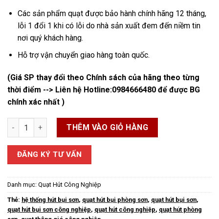
Các sản phẩm quạt được bảo hành chính hãng 12 tháng,
lỗi 1 đổi 1 khi có lỗi do nhà sản xuất đem đến niềm tin
nơi quý khách hàng.
Hỗ trợ vận chuyển giao hàng toàn quốc.
(Giá SP thay đổi theo Chính sách của hãng theo từng
thời điểm --> Liên hệ Hotline:
0984666480
để được BG
chính xác nhất )
Quạt Hút Bụi Sơn Công NGhiệp số lượng
THÊM VÀO GIỎ HÀNG
ĐĂNG KÝ TƯ VẤN
Danh mục:
Quạt Hút Công Nghiệp
Thẻ:
hệ thống hút bụi sơn
,
quạt hút bụi phòng sơn
,
quạt hút bụi sơn
,
quạt hút bụi sơn công nghiệp
,
quạt hút công nghiệp
,
quạt hút phòng