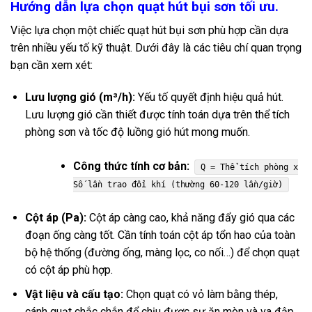
Hướng dẫn lựa chọn quạt hút bụi sơn tối ưu.
Việc lựa chọn một chiếc quạt hút bụi sơn phù hợp cần dựa
trên nhiều yếu tố kỹ thuật. Dưới đây là các tiêu chí quan trọng
bạn cần xem xét:
Lưu lượng gió (m³/h):
Yếu tố quyết định hiệu quả hút.
Lưu lượng gió cần thiết được tính toán dựa trên thể tích
phòng sơn và tốc độ luồng gió hút mong muốn.
Công thức tính cơ bản:
Q = Thể tích phòng x
Số lần trao đổi khí (thường 60-120 lần/giờ)
Cột áp (Pa):
Cột áp càng cao, khả năng đẩy gió qua các
đoạn ống càng tốt. Cần tính toán cột áp tổn hao của toàn
bộ hệ thống (đường ống, màng lọc, co nối…) để chọn quạt
có cột áp phù hợp.
Vật liệu và cấu tạo:
Chọn quạt có vỏ làm bằng thép,
cánh quạt chắc chắn để chịu được sự ăn mòn và va đập