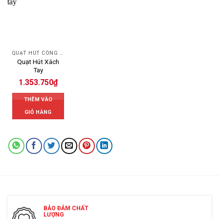
QUẠT HÚT CÔNG NGHIỆP
Quạt Hút Xách
Tay
1.353.750
₫
THÊM VÀO
GIỎ HÀNG
BẢO ĐẢM CHẤT
LƯỢNG