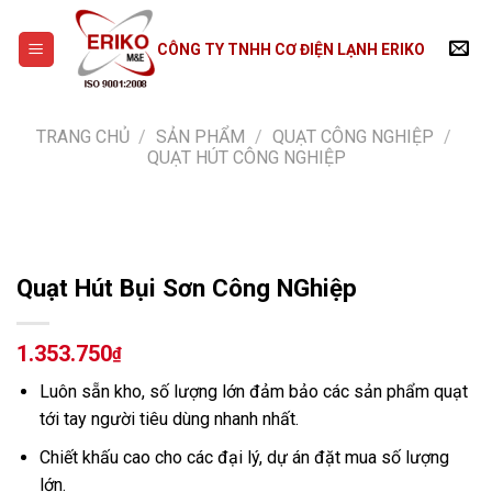
Skip
to
CÔNG TY TNHH CƠ ĐIỆN LẠNH ERIKO
content
TRANG CHỦ
/
SẢN PHẨM
/
QUẠT CÔNG NGHIỆP
/
QUẠT HÚT CÔNG NGHIỆP
Quạt Hút Bụi Sơn Công NGhiệp
1.353.750
₫
Luôn sẵn kho, số lượng lớn đảm bảo các sản phẩm quạt
tới tay người tiêu dùng nhanh nhất.
Chiết khấu cao cho các đại lý, dự án đặt mua số lượng
lớn.