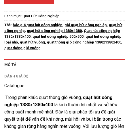
Danh mục:
Quạt Hút Công Nghiệp
Thẻ:
báo giá quạt hút công nghiệp
,
giá quạt hút công nghiệp
,
quạt hút
công nghệp
,
quạt hút công nghiệp 1380x1380
,
Quạt hút công nghiệp
1380x1380x400
,
quạt hút công nghiệp 500x500
,
quạt hút công nghiệp
loại nhỏ
,
quạt hút vuông
,
quạt thông gió công nghiệp 1380x1380x400
,
quạt thông gió vuông
MÔ TẢ
ĐÁNH GIÁ (0)
Catalogue
Trong phân khúc quạt thông gió vuông,
quạt hút công
nghiệp
1380x1380x400
là kích thước lớn nhất và sở hữu
công suất mạnh mẽ nhất. Đây là giải pháp tối ưu để giải
quyết triệt để vấn đề khí nóng, mùi hôi và bụi bẩn trong các
không gian rộng hàng nghìn mét vuông. Với lưu lượng gió lên