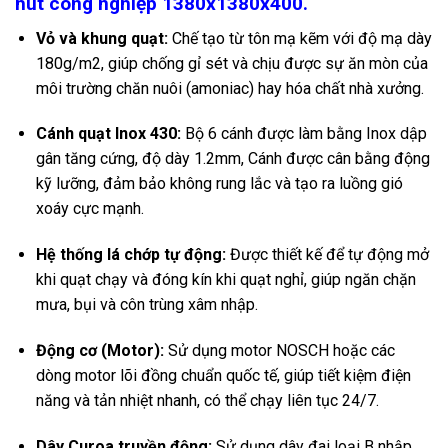
hút công nghiệp 1380x1380x400.
Vỏ và khung quạt:
Chế tạo từ tôn mạ kẽm với độ mạ dày
180g/m2, giúp chống gỉ sét và chịu được sự ăn mòn của
môi trường chăn nuôi (amoniac) hay hóa chất nhà xưởng.
Cánh quạt Inox 430:
Bộ 6 cánh được làm bằng Inox dập
gân tăng cứng, độ dày
1.2mm,
Cánh được cân bằng động
kỹ lưỡng, đảm bảo không rung lắc và tạo ra luồng gió
xoáy cực mạnh.
Hệ thống lá chớp tự động:
Được thiết kế để tự động mở
khi quạt chạy và đóng kín khi quạt nghỉ, giúp ngăn chặn
mưa, bụi và côn trùng xâm nhập.
Động cơ (Motor):
Sử dụng motor NOSCH hoặc các
dòng motor lõi đồng chuẩn quốc tế, giúp tiết kiệm điện
năng và tản nhiệt nhanh, có thể chạy liên tục
24/7
.
Dây Curoa truyền động:
Sử dụng dây đai loại B nhập