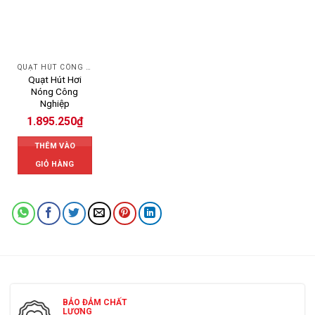
QUẠT HÚT CÔNG NGHIỆP
Quạt Hút Hơi
Nóng Công
Nghiệp
1.895.250
₫
THÊM VÀO
GIỎ HÀNG
BẢO ĐẢM CHẤT
LƯỢNG