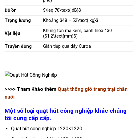
pha)
Độ ồn
$\leq 70\text{ dB}$
Trọng lượng
Khoảng
$48 – 52\text{ kg}$
Khung tôn mạ kẽm, cánh Inox 430
Vật liệu
(
$1.2\text{mm}$
)
Truyền động
Gián tiếp qua dây Curoa
>>>> Tham Khảo thêm
Quạt thông gió trang trại chăn
nuôi
Một số loại quạt hút công nghiệp khác chúng
tôi cung cấp cấp.
Quạt hút công nghiệp 1220×1220.