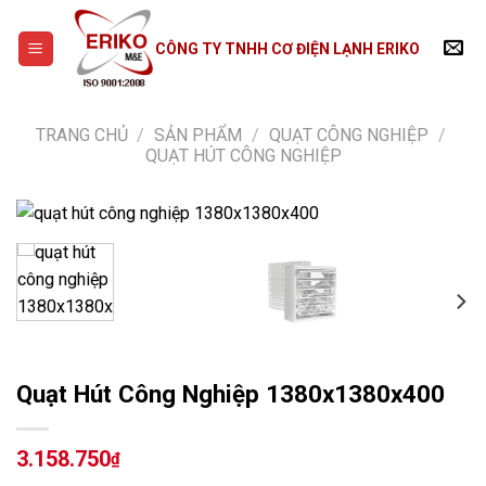
Skip
to
CÔNG TY TNHH CƠ ĐIỆN LẠNH ERIKO
content
TRANG CHỦ
/
SẢN PHẨM
/
QUẠT CÔNG NGHIỆP
/
QUẠT HÚT CÔNG NGHIỆP
Quạt Hút Công Nghiệp 1380x1380x400
3.158.750
₫