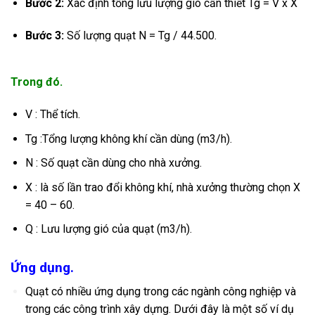
Bước 2:
Xác định tổng lưu lượng gió cần thiết
Tg = V x X
Bước 3:
Số lượng quạt
N = Tg / 44.500
.
Trong đó.
V : Thể tích.
Tg :Tổng lượng không khí cần dùng (m3/h).
N : Số quạt cần dùng cho nhà xưởng.
X :
là số lần trao đổi không khí, nhà xưởng thường chọn
X
= 40 – 60
.
Q : Lưu lượng gió của quạt (m3/h).
Ứng d
ụng.
Quạt có nhiều ứng dụng trong các ngành công nghiệp và
trong các công trình xây dựng. Dưới đây là một số ví dụ