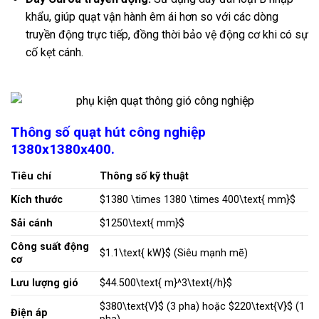
khẩu, giúp quạt vận hành êm ái hơn so với các dòng
truyền động trực tiếp, đồng thời bảo vệ động cơ khi có sự
cố kẹt cánh.
Thông số quạt hút công nghiệp
1380x1380x400.
Tiêu chí
Thông số kỹ thuật
Kích thước
$1380 \times 1380 \times 400\text{ mm}$
Sải cánh
$1250\text{ mm}$
Công suất động
$1.1\text{ kW}$
(Siêu mạnh mẽ)
cơ
Lưu lượng gió
$44.500\text{ m}^3\text{/h}$
$380\text{V}$
(3 pha) hoặc
$220\text{V}$
(1
Điện áp