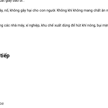
uất giấy bao bì…
háy, nổ, không gây hại cho con người. Không khí không mang chất ăn
g các nhà máy, xí nghiệp, khu chế xuất dùng để hút khí nóng, bụi mị
tiếp
cơ.