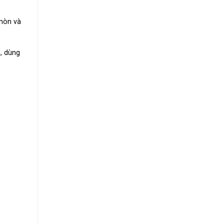
 mòn và
n, dùng