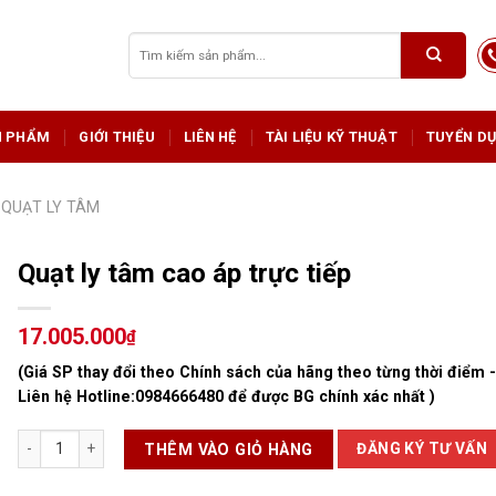
Tìm
kiếm:
N PHẨM
GIỚI THIỆU
LIÊN HỆ
TÀI LIỆU KỸ THUẬT
TUYỂN D
QUẠT LY TÂM
Quạt ly tâm cao áp trực tiếp
17.005.000
₫
(Giá SP thay đổi theo Chính sách của hãng theo từng thời điểm 
Liên hệ Hotline:
0984666480
để được BG chính xác nhất )
Quạt ly tâm cao áp trực tiếp số lượng
ĐĂNG KÝ TƯ VẤN
THÊM VÀO GIỎ HÀNG