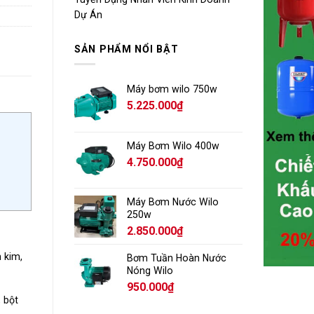
Dự Án
SẢN PHẨM NỔI BẬT
Máy bơm wilo 750w
5.225.000
₫
Máy Bơm Wilo 400w
4.750.000
₫
Máy Bơm Nước Wilo
250w
2.850.000
₫
 kim,
Bơm Tuần Hoàn Nước
Nóng Wilo
950.000
₫
 bột