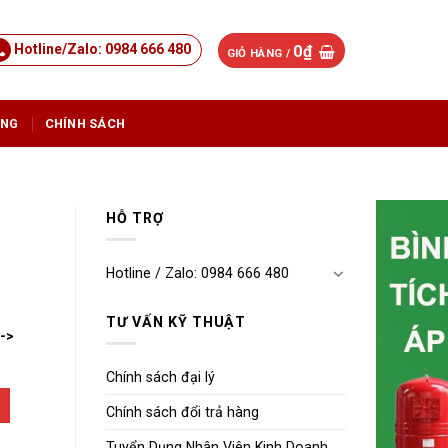
Hotline/Zalo: 0984 666 480
0
₫
GIỎ HÀNG /
ỤNG
CHÍNH SÁCH
HỖ TRỢ
Hotline / Zalo: 0984 666 480
TƯ VẤN KỸ THUẬT
-->
Chính sách đại lý
Chính sách đổi trả hàng
Tuyển Dụng Nhân Viên Kinh Doanh