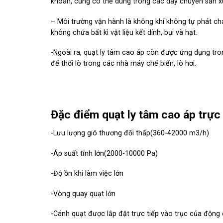
khoán, cũng có thể dùng trong các dây chuyền sản x
– Môi trường vận hành là không khí không tự phát c
không chứa bất kì vật liệu kết dính, bụi và hạt.
-Ngoài ra, quạt ly tâm cao áp còn được ứng dụng tron
để thổi lò trong các nhà máy chế biến, lò hơi.
Đặc điểm quạt ly tâm cao áp trực 
-Lưu lượng gió thương đối thấp(360-42000 m3/h)
-Áp suất tĩnh lớn(2000-10000 Pa)
-Độ ồn khi làm việc lớn
-Vòng quay quạt lớn
-Cánh quạt được lắp đặt trực tiếp vào trục của động 