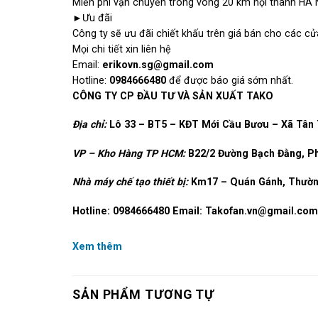
Miễn phí vận chuyển trong vòng 20 km nội thành HÀ 
►Ưu đãi
Công ty sẽ ưu đãi chiết khấu trên giá bán cho các cửa 
Mọi chi tiết xin liên hệ
Email:
erikovn.sg@gmail.com
Hotline:
0984666480
để được báo giá sớm nhất.
CÔNG TY CP ĐẦU TƯ VÀ SẢN XUẤT TAKO
Địa chỉ:
Lô 33 – BT5 – KĐT Mới Cầu Bươu – Xã Tân T
VP – Kho Hàng TP HCM:
B22/2 Đường Bạch Đằng, Ph
Nhà máy chế tạo thiết bị:
Km17 – Quán Gánh, Thường
Hotline: 0984666480 Email:
Takofan.vn@gmail.com
Xem thêm
SẢN PHẨM TƯƠNG TỰ