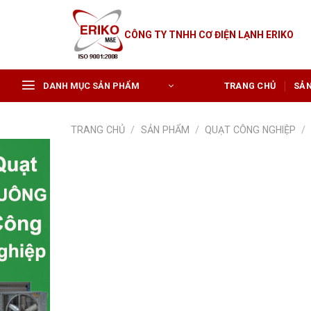
Skip
to
CÔNG TY TNHH CƠ ĐIỆN LẠNH ERIKO
content
DANH MỤC SẢN PHẨM
TRANG CHỦ
SẢ
TRANG CHỦ
/
SẢN PHẨM
/
QUẠT CÔNG NGHIỆP
/