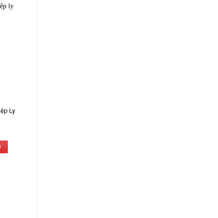
iệp Ly
G