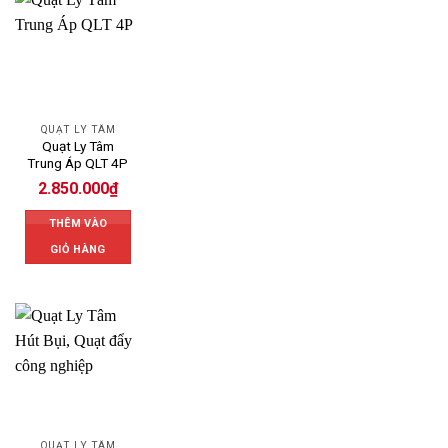
QUẠT LY TÂM
Quạt Ly Tâm
Trung Áp QLT 4P
2.850.000
₫
THÊM VÀO
GIỎ HÀNG
QUẠT LY TÂM