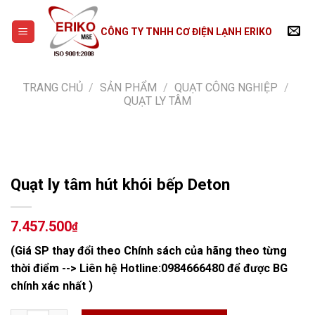
Skip
to
CÔNG TY TNHH CƠ ĐIỆN LẠNH ERIKO
content
TRANG CHỦ
/
SẢN PHẨM
/
QUẠT CÔNG NGHIỆP
/
QUẠT LY TÂM
Quạt ly tâm hút khói bếp Deton
7.457.500
₫
(Giá SP thay đổi theo Chính sách của hãng theo từng
thời điểm --> Liên hệ Hotline:
0984666480
để được BG
chính xác nhất )