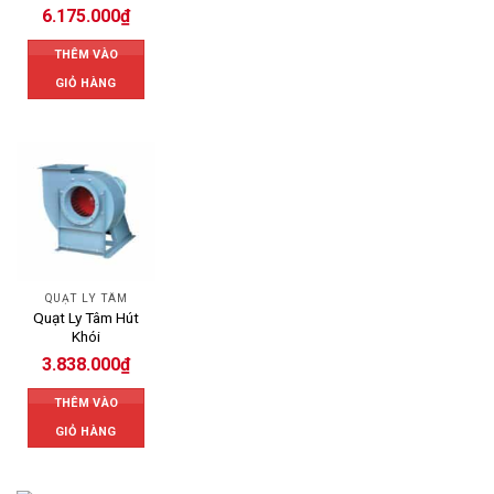
6.175.000
₫
THÊM VÀO
GIỎ HÀNG
QUẠT LY TÂM
Quạt Ly Tâm Hút
Khói
3.838.000
₫
THÊM VÀO
GIỎ HÀNG