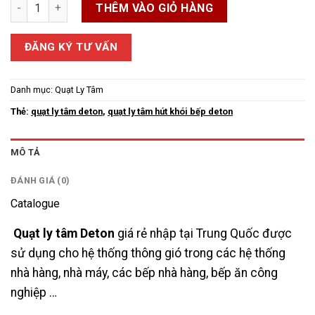
Quạt ly tâm hút khói bếp Deton số lượng
THÊM VÀO GIỎ HÀNG
ĐĂNG KÝ TƯ VẤN
Danh mục:
Quạt Ly Tâm
Thẻ:
quạt ly tâm deton
,
quạt ly tâm hút khói bếp deton
MÔ TẢ
ĐÁNH GIÁ (0)
Catalogue
Quạt ly tâm Deton
giá rẻ nhập tại Trung Quốc được
sử dụng cho hệ thống thông gió trong các hệ thống
nhà hàng, nhà máy, các bếp nhà hàng, bếp ăn công
nghiệp …