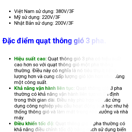
Việt Nam sử dụng: 380V/3F
Mỹ sử dụng: 220V/3F
Nhật Bản sử dụng: 200V/3F
Đặc điểm quạt thông gió 3 pha.
Hiệu suất cao:
Quạt thông gió 3 pha có hiệu suất
cao hơn so với quạt thông gió một pha thông
thường. Điều này có nghĩa là nó tiêu thụ ít năng
lượng hơn và cung cấp lượng gió lớn hơn cho cùng
một công suất.
Khả năng vận hành liên tục:
Quạt thông gió 3 pha
thường có khả năng vận hành liên tục và ổn định
trong thời gian dài. Điều này phù hợp với các ứng
dụng công nghiệp yêu cầu hoạt động liên tục như hệ
thống thông gió và làm mát trong nhà xưởng và nhà
máy.
Điều khiển tốc độ:
Quạt thông gió 3 pha thường có
khả năng điều chỉnh tốc độ bằng cách sử dụng biến