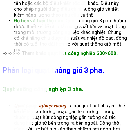
tần hoặc các bộ điều khiển tốc độ khác. Điều này
cho phép người dùng điều chỉnh luồng gió và tiết
kiệm năng lượng theo nhu cầu cụ thể.
Độ bền và tuổi thọ cao:
Quạt thông gió 3 pha thường
được thiết kế để chịu tải công suất lớn và hoạt động
trong môi trường công nghiệp khắc nghiệt. Chúng
có khả năng chịu được áp suất và nhiệt độ cao, đồng
thời có tuổi thọ dài hơn so với quạt thông gió một
pha.
>>>>>>> Tham khảo
quạt hút công nghiệp 600×600
.
Phân loại quạt thông gió 3 pha.
Quạt vuông công nghiệp 3 pha.
Quạt công nghiệp vuông
là loại quạt hút chuyên thiết
kế để lắp âm tường hoặc gắn lên tường. Thông
thường, quạt hút công nghiệp gắn tường có tác
dụng hút gió từ bên trong ra bên ngoài. Đồng thời,
cùng với lực hút gió kéo theo những hơi nóng, hơi