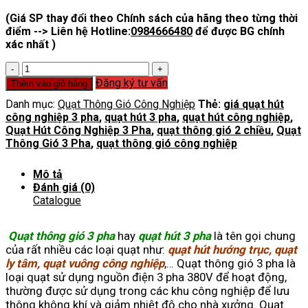
(Giá SP thay đổi theo Chính sách của hãng theo từng thời
điểm --> Liên hệ Hotline:
0984666480
để được BG chính
xác nhất )
Quạt
Thông
Đăng ký tư vấn
Thêm vào giỏ hàng
Gió
Danh mục:
Quạt Thông Gió Công Nghiệp
Thẻ:
giá quạt hút
3
công nghiệp 3 pha
,
quạt hút 3 pha
,
quạt hút công nghiệp
,
Pha
Quạt Hút Công Nghiệp 3 Pha
,
quạt thông gió 2 chiều
,
Quạt
số
Thông Gió 3 Pha
,
quạt thông gió công nghiệp
lượng
Mô tả
Đánh giá (0)
Catalogue
Quạt thông gió 3 pha
hay
quạt hút 3 pha
là tên gọi chung
của rất nhiều các loại quạt như:
quạt hút hướng trục, quạt
ly tâm, quạt vuông công nghiệp
,…
Quạt thông gió 3 pha là
loại quạt sử dụng nguồn điện 3 pha 380V để hoạt động,
thường được sử dụng trong các khu công nghiệp để lưu
thông không khí và giảm nhiệt độ cho nhà xưởng.
Quạt