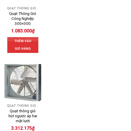
QUẠT THÔNG GIÓ CÔNG NGHIỆP
Quạt Thông Gió
Công Nghiệp
300×300
1.083.000
₫
THÊM VÀO
GIỎ HÀNG
QUẠT THÔNG GIÓ CÔNG NGHIỆP
Quạt thông gió
hút ngược áp hai
mặt lưới
3.312.175
₫