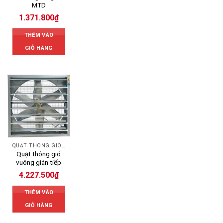
MTD
1.371.800
₫
THÊM VÀO
GIỎ HÀNG
QUẠT THÔNG GIÓ CÔNG NGHIỆP
Quạt thông gió
vuông gián tiếp
4.227.500
₫
THÊM VÀO
GIỎ HÀNG