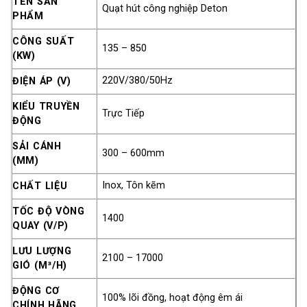
TÊN SẢN
Quạt hút công nghiệp Deton
PHẨM
CÔNG SUẤT
135 – 850
(KW)
220V/380/50Hz
ĐIỆN ÁP (V)
KIỂU TRUYỀN
Trực Tiếp
ĐỘNG
SẢI CÁNH
300 – 600mm
(MM)
Inox, Tôn kẽm
CHẤT LIỆU
TỐC ĐỘ VÒNG
1400
QUAY (V/P)
LƯU LƯỢNG
2100 – 17000
GIÓ (M³/H)
ĐỘNG CƠ
100% lõi đồng, hoạt động êm ái
CHÍNH HÃNG