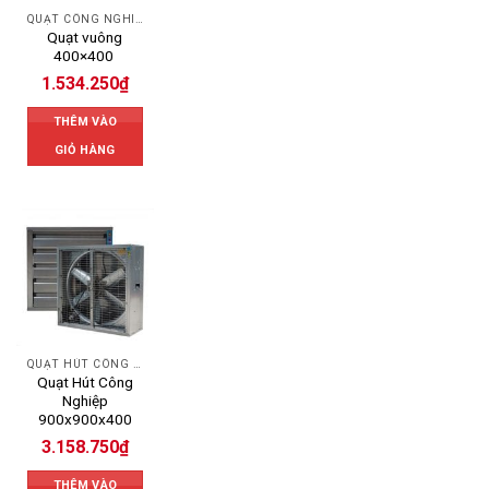
QUẠT CÔNG NGHIỆP
Quạt vuông
400×400
1.534.250
₫
THÊM VÀO
GIỎ HÀNG
QUẠT HÚT CÔNG NGHIỆP
Quạt Hút Công
Nghiệp
900x900x400
3.158.750
₫
THÊM VÀO