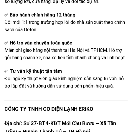
số lượng lớn, cửa hàng, đại lý và đối tác dự án.
✅
Bảo hành chính hãng 12 tháng
Đổi mới 1:1 trong trường hợp lỗi do nhà sản xuất theo chính
sách của Deton.
✅
Hỗ trợ vận chuyển toàn quốc
Miễn phí giao hàng nội thành tại Hà Nội và TP.HCM. Hỗ trợ
gửi hàng chành xe, nhà xe liên tỉnh nhanh chóng và linh hoạt.
✅
Tư vấn kỹ thuật tận tâm
Đội ngũ kỹ thuật viên giàu kinh nghiệm sẵn sàng tư vấn, hỗ
trợ lắp đặt và hướng dẫn sử dụng sản phẩm hiệu quả.
CÔNG TY TNHH CƠ ĐIỆN LẠNH ERIKO
Địa chỉ: Số 37-BT4-KĐT Mới Cầu Bươu – Xã Tân
Triều – Huyện Thanh Trì – TP Hà nội.