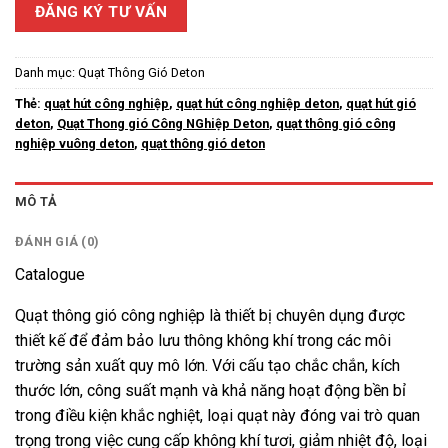
ĐĂNG KÝ TƯ VẤN
Danh mục:
Quạt Thông Gió Deton
Thẻ:
quạt hút công nghiệp
,
quạt hút công nghiệp deton
,
quạt hút gió
deton
,
Quạt Thong gió Công NGhiệp Deton
,
quạt thông gió công
nghiệp vuông deton
,
quạt thông gió deton
MÔ TẢ
ĐÁNH GIÁ (0)
Catalogue
Quạt thông gió công nghiệp là thiết bị chuyên dụng được
thiết kế để đảm bảo lưu thông không khí trong các môi
trường sản xuất quy mô lớn. Với cấu tạo chắc chắn, kích
thước lớn, công suất mạnh và khả năng hoạt động bền bỉ
trong điều kiện khắc nghiệt, loại quạt này đóng vai trò quan
trọng trong việc cung cấp không khí tươi, giảm nhiệt độ, loại