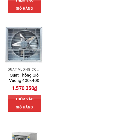
THÊM VÀO
GIỎ HÀNG
QUẠT VUÔNG CÔNG NGHIỆP
Quạt Thông Gió
Vuông 400×400
1.570.350
₫
THÊM VÀO
GIỎ HÀNG