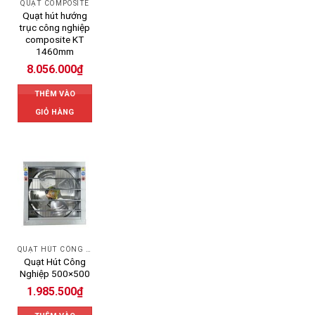
QUẠT COMPOSITE
Quạt hút hướng
trục công nghiệp
composite KT
1460mm
8.056.000
₫
THÊM VÀO
GIỎ HÀNG
QUẠT HÚT CÔNG NGHIỆP
Quạt Hút Công
Nghiệp 500×500
1.985.500
₫