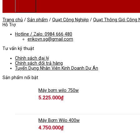
Trang chủ
/
Sản phẩm
/
Quạt Công Nghiệp
/
Quạt Thông Gió Công 
Hỗ Trợ
Hotline / Zalo: 0984 666 480
erikovn.sg@gmail.com
Tư vấn kỹ thuật
Chính sách đại lý
Chính sách đổi trả hàng
Tuyển Dụng Nhân Viên Kinh Doanh Dự Án
Sản phẩm nổi bật
Máy bơm wilo 750w
5.225.000
₫
Máy Bơm Wilo 400w
4.750.000
₫