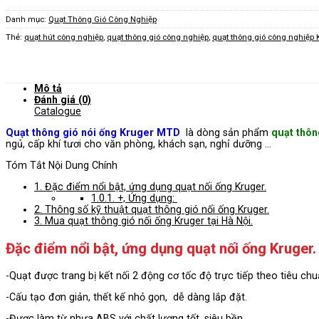
Danh mục:
Quạt Thông Gió Công Nghiệp
Thẻ:
quạt hút công nghiệp
,
quạt thông gió công nghiệp
,
quạt thông gió công nghiệp 
Mô tả
Đánh giá (0)
Catalogue
Quạt thông gió nói ống Kruger MTD
là dòng sản phẩm
quạt thôn
ngủ, cấp khí tươi cho văn phòng, khách sạn, nghỉ dưỡng …
Tóm Tắt Nội Dung Chính
1.
Đặc điểm nổi bật, ứng dụng quạt nối ống Kruger.
1.0.1.
+, Ứng dụng:
2.
Thông số kỹ thuật quạt thông gió nối ống Kruger.
3.
Mua quạt thông gió nối ống Kruger tại Hà Nội.
Đặc điểm nổi bật, ứng dụng quạt nối ống Kruger.
-Quạt được trang bị kết nối 2 động cơ tốc độ trực tiếp theo tiêu chuẩ
-Cấu tạo đơn giản, thết kế nhỏ gọn, dễ dàng lắp đặt.
-Được làm từ nhựa ABS với chất lượng tốt, siêu bền.