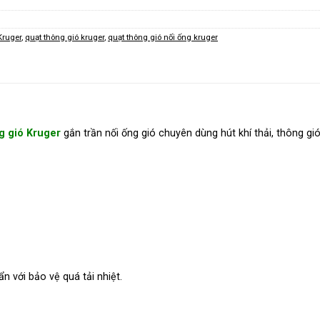
Kruger
,
quạt thông gió kruger
,
quạt thông gió nối ống kruger
g gió Kruger
gắn trần nối ống gió chuyên dùng hút khí thải, thông g
n với bảo vệ quá tải nhiệt.