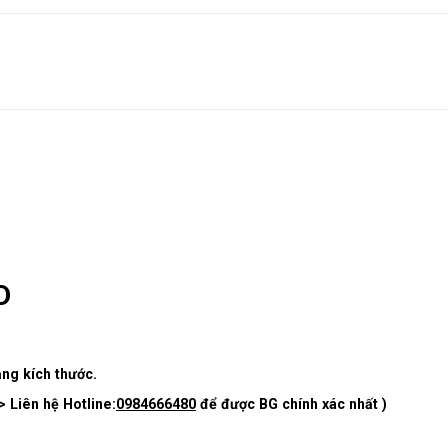
D
ạng kích thước.
> Liên hệ Hotline:
0984666480
để được BG chính xác nhất )