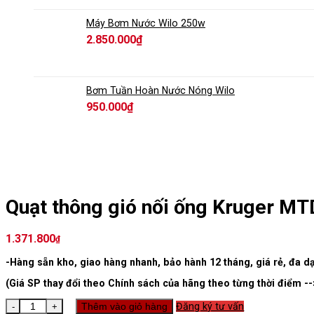
Máy Bơm Nước Wilo 250w
2.850.000
₫
Bơm Tuần Hoàn Nước Nóng Wilo
950.000
₫
Quạt thông gió nối ống Kruger MT
1.371.800
₫
-Hàng sẵn kho, giao hàng nhanh, bảo hành 12 tháng, giá rẻ, đa d
(Giá SP thay đổi theo Chính sách của hãng theo từng thời điểm --
Quạt thông gió nối ống Kruger MTD số lượng
Thêm vào giỏ hàng
Đăng ký tư vấn