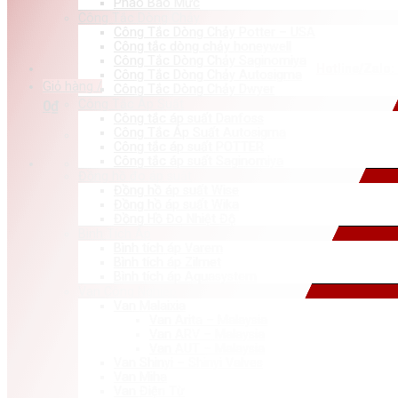
Phao Báo Mức
Công Tắc Dòng Chảy
Công Tắc Dòng Chảy Potter – USA
Công tắc dòng chảy honeywell
Công Tắc Dòng Chảy Saginomiya
Hotline/Zalo:
Công Tắc Dòng Chảy Autosigma
Giỏ hàng /
Công Tắc Dòng Chảy Dwyer
Công Tắc Áp Suất
0
₫
Công tắc áp suất Danfoss
Công Tắc Áp Suất Autosigma
Công tắc áp suất POTTER
Công tắc áp suất Saginomiya
Đồng hồ đo áp suất
Đồng hồ áp suất Wise
Đồng hồ áp suất Wika
Đồng Hồ Đo Nhiệt Độ
Bình Tích Áp
Bình tích áp Varem
Bình tích áp Zilmet
Bình tích áp Aquasystem
Van Công Nghiệp
Van Malaixia
Van Arita – Malaysia
Van ARV – Malaysia
Van AUT – Malaysia
Van Shinyi – Shinyi Valves
Van Miha
Van Điện Từ