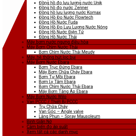
Đồng hồ đo lưu lượng nước Unik
Đồng hồ đo nước Zenner
Đồng hồ lưu lượng nước Komax
Đồng Hồ Đo Nước Flowtech
Đồng Hồ Nước Fuda
Đồng Hồ Đo Lưu Lượng Nước Nóng
Đồng Hồ Nước Điện Tử
Đồng Hồ Nước Thải
Máy bơm nước ngưng điều hòa
Máy Bơm Chìm Nước Thải
Bơm Chìm Nước Thải Meudy
Máy, hệ thống hút lọc bụi
Máy Bơm Nước Ebara
Bơm Trục Đứng Ebara
Máy Bơm Chữa Cháy Ebara
Bơm Tự Mồi Ebara
Bơm Ly Tâm Ebara
Bơm Chìm Nước Thải Ebara
Máy Bơm Tăng Áp Ebara
Máy Bơm Nước Wilo
Van PCCC / Thiết Bị PCCC
Trụ Chữa Cháy
Van Góc – Angle valve
Lăng Phun – Spray Mausoleum
Bình Giãn Nở
Cảm biến đo áp suất
Xem tất cả các danh mục