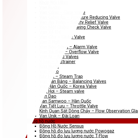
Khớp Nối Mềm
Van Bướm
Van Cổng – Gate Valve
Van Giảm Áp – Pressure Reducing Valve
Van An Toàn – Safety Relief Valve
Van Một Chiều – Swing Check Valve
Van Xả Khí
Van Cầu – Globe Valve
Van 3 Ngã
Van Báo Động – Alarm Valve
Van Xả Tràn – Overflow Valve
Van Bi – Ball Valves
Y Lọc – Y Strainer
Búa Nước
Van Phao
Bẫy Hơi – Steam Trap
Van Cân Bằng – Balancing Valves
Van Hàn Quốc – Korea Valve
Van Hơi – Steam valve
Van Dao
Van Samwoo – Hàn Quốc
Van Tiết Lưu – Throttle Valve
Kính Quan Sát Dòng Chảy – Flow Observation Gla
Van Unik – Đài Loan
Đồng hồ nước
Đồng Hồ Nước Sensus
Đồng hồ đo lưu lượng nước Powogaz
Đồng hồ đo lưu lượng nước T-Flow