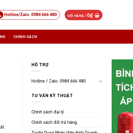
Hotline/Zalo: 0984 666 480
0
₫
GIỎ HÀNG /
ỤNG
CHÍNH SÁCH
HỖ TRỢ
Hotline / Zalo: 0984 666 480
TƯ VẤN KỸ THUẬT
Chính sách đại lý
Chính sách đổi trả hàng
ất.
Tuyển Dụng Nhân Viên Kinh Doanh