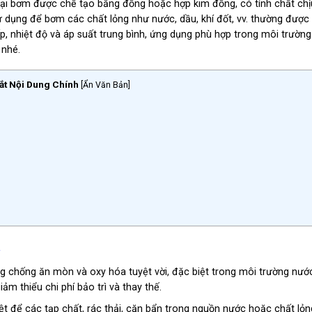
oại bơm được chế tạo bằng đồng hoặc hợp kim đồng, có tính chất ch
dụng để bơm các chất lỏng như nước, dầu, khí đốt, vv. thường được
, nhiệt độ và áp suất trung bình, ứng dụng phù hợp trong môi trườn
 nhé.
ắt Nội Dung Chính
[
Ẩn Văn Bản
]
.
ng chống ăn mòn và oxy hóa tuyệt vời, đặc biệt trong môi trường nướ
ảm thiểu chi phí bảo trì và thay thế.
riệt để các tạp chất, rác thải, cặn bẩn trong nguồn nước hoặc chất lỏn