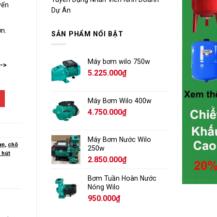
yển
Dự Án
n.
SẢN PHẨM NỔI BẬT
Máy bơm wilo 750w
-->
5.225.000
₫
Máy Bơm Wilo 400w
4.750.000
₫
Máy Bơm Nước Wilo
an
,
chõ
250w
 hút
2.850.000
₫
Bơm Tuần Hoàn Nước
Nóng Wilo
950.000
₫