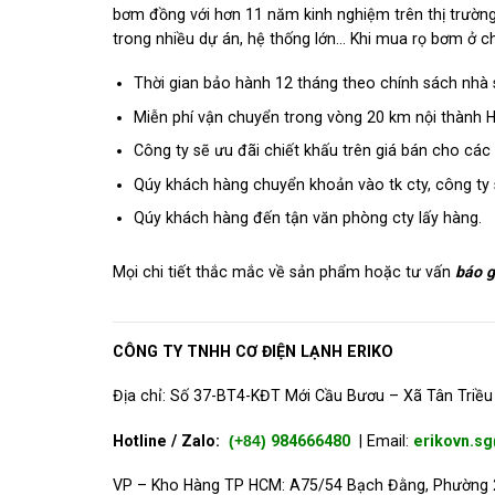
bơm đồng với hơn 11 năm kinh nghiệm trên thị trườn
trong nhiều dự án, hệ thống lớn… Khi mua rọ bơm ở 
Thời gian bảo hành 12 tháng theo chính sách nhà 
Miễn phí vận chuyển trong vòng 20 km nội thành H
Công ty sẽ ưu đãi chiết khấu trên giá bán cho các c
Qúy khách hàng chuyển khoản vào tk cty, công ty 
Qúy khách hàng đến tận văn phòng cty lấy hàng.
Mọi chi tiết thắc mắc về sản phẩm hoặc tư vấn
báo g
CÔNG TY TNHH CƠ ĐIỆN LẠNH ERIKO
Địa chỉ: Số 37-BT4-KĐT Mới Cầu Bươu – Xã Tân Triều 
Hotline / Zalo:
(+84)
984666480
| Email:
erikovn.s
VP – Kho Hàng TP HCM: A75/54 Bạch Đằng, Phường 