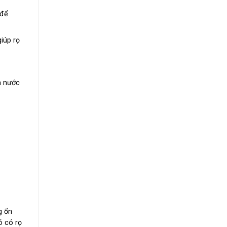
 để
iúp rọ
n nước
g ổn
ó có rọ