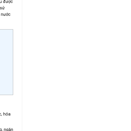
ịu được
 sử
g nước
c, hóa
g, ngăn