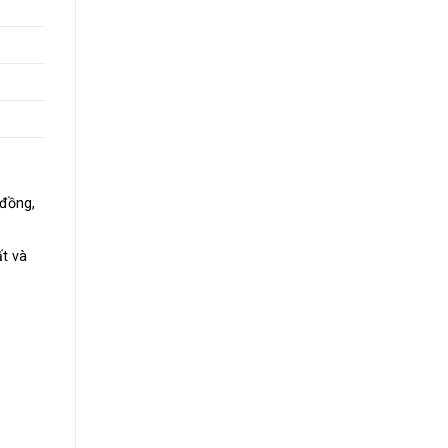
 đồng,
t và