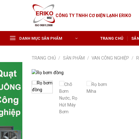
Skip
to
CÔNG TY TNHH CƠ ĐIỆN LẠNH ERIKO
content
DANH MỤC SẢN PHẨM
TRANG CHỦ
SẢ
TRANG CHỦ
/
SẢN PHẨM
/
VAN CÔNG NGHIỆP
/
R