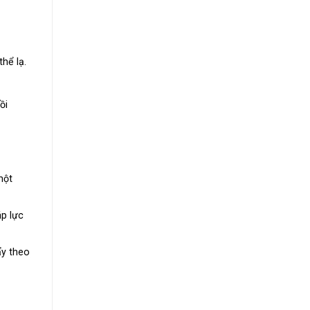
hể lạ.
ồi
một
p lực
ẩy theo