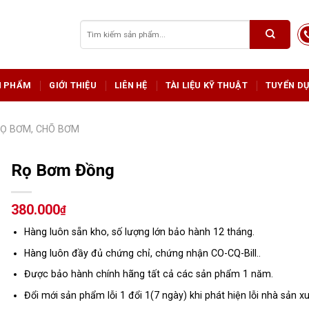
Tìm
kiếm:
N PHẨM
GIỚI THIỆU
LIÊN HỆ
TÀI LIỆU KỸ THUẬT
TUYỂN D
Ọ BƠM, CHÕ BƠM
Rọ Bơm Đồng
380.000
₫
Hàng luôn sẵn kho, số lượng lớn bảo hành 12 tháng.
Hàng luôn đầy đủ chứng chỉ, chứng nhận CO-CQ-Bill..
Được bảo hành chính hãng tất cả các sản phẩm 1 năm.
Đổi mới sản phẩm lỗi 1 đổi 1(7 ngày) khi phát hiện lỗi nhà sản xu