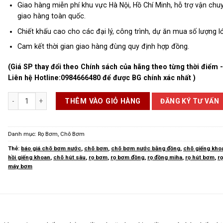
Giao hàng miễn phí khu vực Hà Nội, Hồ Chí Minh, hỗ trợ vận chu
giao hàng toàn quốc.
Chiết khấu cao cho các đại lý, công trình, dự ăn mua số lượng lớ
Cam kết thời gian giao hàng đùng quy định hợp đồng.
(Giá SP thay đổi theo Chính sách của hãng theo từng thời điểm 
Liên hệ Hotline:
0984666480
để được BG chính xác nhất )
Rọ Bơm Đồng số lượng
ĐĂNG KÝ TƯ VẤN
THÊM VÀO GIỎ HÀNG
Danh mục:
Rọ Bơm, Chõ Bơm
Thẻ:
báo giá chõ bơm nước
,
chõ bơm
,
chõ bơm nước bằng đồng
,
chõ giếng kho
hồi giếng khoan
,
chõ hút sâu
,
rọ bơm
,
rọ bơm đồng
,
rọ đồng miha
,
rọ hút bơm
,
rọ
máy bơm