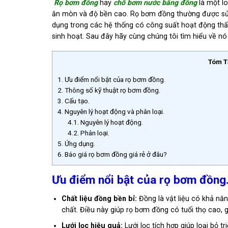
Rọ bơm đồng
hay
chõ bơm nước bằng đồng
là một l
ăn mòn và độ bền cao. Rọ bơm đồng thường được sử 
dụng trong các hệ thống có công suất hoạt động thấp
sinh hoạt. Sau đây hãy cùng chúng tôi tìm hiểu về nó
Tóm T
1.
Ưu điểm nổi bật của rọ bơm đồng.
2.
Thông số kỹ thuật rọ bơm đồng.
3.
Cấu tạo.
4.
Nguyên lý hoạt động và phân loại.
4.1.
Nguyên lý hoạt động.
4.2.
Phân loại.
5.
Ứng dụng.
6.
Báo giá rọ bơm đồng giá rẻ ở đâu?
Ưu điểm nổi bật của rọ bơm đồng
Chất liệu đồng bền bỉ:
Đồng là vật liệu có khả nă
chất. Điều này giúp rọ bơm đồng có tuổi thọ cao, gi
Lưới lọc hiệu quả:
Lưới lọc tích hợp giúp loại bỏ t