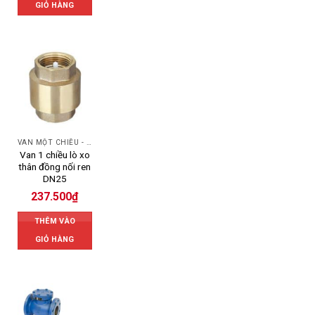
GIỎ HÀNG
VAN MỘT CHIỀU - SWING CHECK VALVE
Van 1 chiều lò xo
thân đồng nối ren
DN25
237.500
₫
THÊM VÀO
GIỎ HÀNG