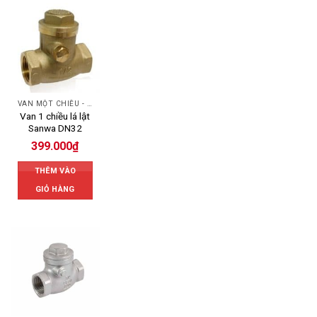
VAN MỘT CHIỀU - SWING CHECK VALVE
Van 1 chiều lá lật
Sanwa DN32
399.000
₫
THÊM VÀO
GIỎ HÀNG