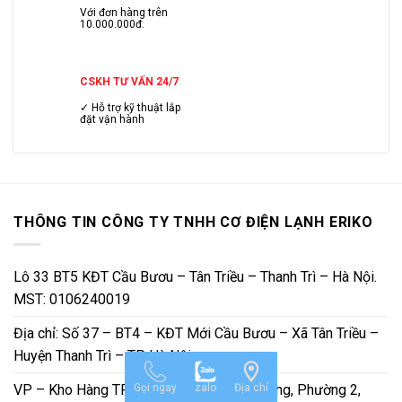
Với đơn hàng trên
10.000.000đ.
CSKH TƯ VẤN 24/7
✓ Hỗ trợ kỹ thuật lắp
đặt vận hành
THÔNG TIN CÔNG TY TNHH CƠ ĐIỆN LẠNH ERIKO
Lô 33 BT5 KĐT Cầu Bươu – Tân Triều – Thanh Trì – Hà Nội.
MST: 0106240019
Địa chỉ: Số 37 – BT4 – KĐT Mới Cầu Bươu – Xã Tân Triều –
Huyện Thanh Trì – TP Hà Nội
VP – Kho Hàng TP HCM: A75/54 Bạch Đằng, Phường 2,
Gọi ngay
zalo
Địa chỉ