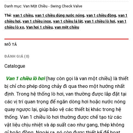
Danh mục:
Van Một Chiều - Swing Check Valve
Thẻ:
van 1 chiều
,
van 1 chiều dùng nước nóng
,
van 1 chiều đồng
,
van 1
chiều hơi
,
van 1 chiều inox
,
van 1 chiều lá lật
,
van 1 chiều lò hơi
,
van 1
chiều lò xo
,
Van hơi 1 chiều
,
van một chiều
MÔ TẢ
ĐÁNH GIÁ (0)
Catalogue
Van 1 chiều lò hơi
(hay còn gọi là van một chiều) là thiết
bị chỉ cho phép dòng chảy đi qua theo một hướng nhất
định. Trong hệ thống lò hơi, van thường được lắp đặt tại
các vị trí quan trọng để ngăn dòng hơi hoặc nước nóng
quay ngược lại, giúp bảo vệ các thiết bị khác trong hệ
thống. Van 1 chiều lò hơi thường được chế tạo từ các
vật liệu chịu nhiệt và áp suất cao như gang, thép không
gỉ hoặc đồng. Ngoài ra, nó còn được thiết kế để hoạt