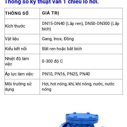
Thông số kỹ thuật van 1 chiều lò hơi.
GIÁ TRỊ
THÔNG SỐ
DN15-DN40 (Lắp ren), DN50-DN300 (Lắp
Kích thước
bích)
Vật liệu
Gang, Inox, Đồng
Kiểu kết nối
Bắt ren hoặc bắt bích
Nhiệt độ làm
0-300 độ C
việc
Áp lực làm việc
PN10, PN16, PN25, PN40
Môi trường sử
Hơi, hơi nóng, khí, khí nóng, nước, nước
dụng
nóng