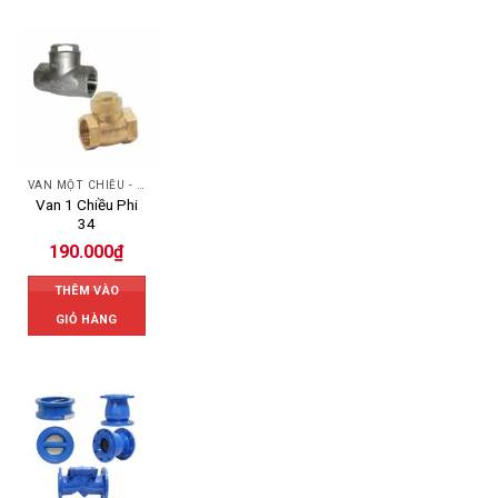
VAN MỘT CHIỀU - SWING CHECK VALVE
Van 1 Chiều Phi
34
190.000
₫
THÊM VÀO
GIỎ HÀNG