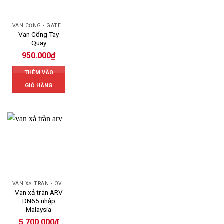
VAN CỔNG - GATE VALVE
Van Cổng Tay
Quay
950.000
₫
THÊM VÀO
GIỎ HÀNG
VAN XẢ TRÀN - OVERFLOW VALVE
Van xả tràn ARV
DN65 nhập
Malaysia
5.700.000
₫