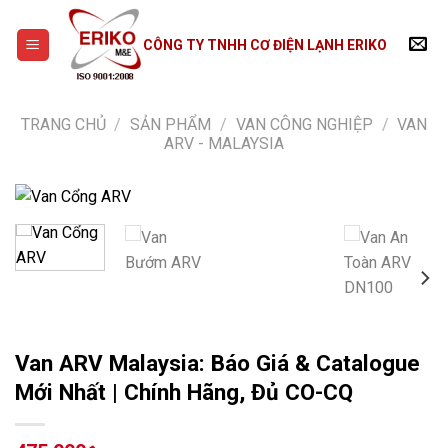
Skip
to
CÔNG TY TNHH CƠ ĐIỆN LẠNH ERIKO
content
TRANG CHỦ
/
SẢN PHẨM
/
VAN CÔNG NGHIỆP
/
VAN
ARV - MALAYSIA
Van ARV Malaysia: Báo Giá & Catalogue
Mới Nhất | Chính Hãng, Đủ CO-CQ