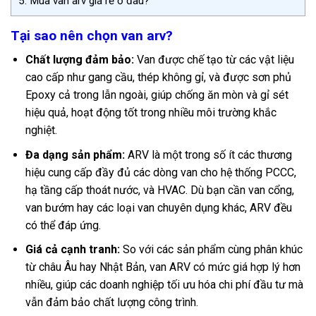
5.
Mua van arv giá rẻ ở đâu?
Tại sao nên chọn van arv?
Chất lượng đảm bảo:
Van được chế tạo từ các vật liệu
cao cấp như gang cầu, thép không gỉ, và được sơn phủ
Epoxy cả trong lẫn ngoài, giúp chống ăn mòn và gỉ sét
hiệu quả, hoạt động tốt trong nhiều môi trường khắc
nghiệt.
Đa dạng sản phẩm:
ARV là một trong số ít các thương
hiệu cung cấp đầy đủ các dòng van cho hệ thống PCCC,
hạ tầng cấp thoát nước, và HVAC. Dù bạn cần van cổng,
van bướm hay các loại van chuyên dụng khác, ARV đều
có thể đáp ứng.
Giá cả cạnh tranh:
So với các sản phẩm cùng phân khúc
từ châu Âu hay Nhật Bản, van ARV có mức giá hợp lý hơn
nhiều, giúp các doanh nghiệp tối ưu hóa chi phí đầu tư mà
vẫn đảm bảo chất lượng công trình.