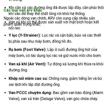
Khi cần xả các đường ống đã được lấp đầy, cần phải thổi
Các loại van arv khác
khí vào để thay thế chất lỏng rời khỏi hệ thống.
Ngoài các dòng van chính, ARV còn cung cấp nhiều sản
Van xả khí có thể được sản xuất với mặt bích hoặc kết
phẩm quan trọng khác:
nối ren.
Y lọc (Y-Strainer):
Lọc rác và cặn bẩn, bảo vệ các thiết
bị phía sau như máy bơm, đồng hồ đo.
Rọ bơm (Foot Valve):
Lắp ở cuối đường ống hút của
máy bơm, có tác dụng lọc rác và giữ nước mồi cho bơm.
Van xả khí (Air Vent):
Tự động xả lượng khí thừa ra khỏi
đường ống.
Khớp nối mềm cao su:
Chống rung, giảm tiếng ồn và bù
sai lệch khi lắp đặt đường ống.
Van PCCC chuyên dụng:
Bao gồm van báo động (Alarm
Valve), van xả tràn (Deluge Valve), van góc chữa cháy.