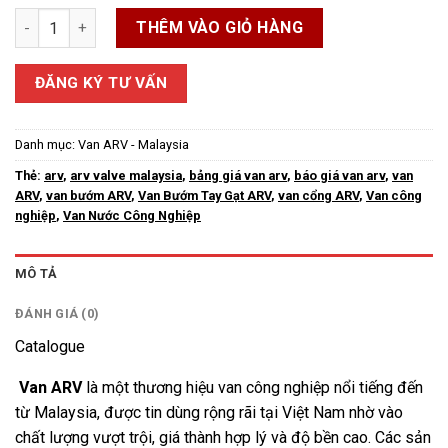
Van ARV Malaysia: Báo Giá & Catalogue Mới Nhất | Chính Hãng
THÊM VÀO GIỎ HÀNG
ĐĂNG KÝ TƯ VẤN
Danh mục:
Van ARV - Malaysia
Thẻ:
arv
,
arv valve malaysia
,
bảng giá van arv
,
báo giá van arv
,
van
ARV
,
van bướm ARV
,
Van Bướm Tay Gạt ARV
,
van cổng ARV
,
Van công
nghiệp
,
Van Nước Công Nghiệp
MÔ TẢ
ĐÁNH GIÁ (0)
Catalogue
Van ARV
là một thương hiệu van công nghiệp nổi tiếng đến
từ Malaysia, được tin dùng rộng rãi tại Việt Nam nhờ vào
chất lượng vượt trội, giá thành hợp lý và độ bền cao. Các sản