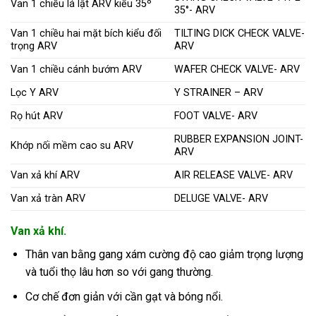
Van 1 chiều lá lật ARV kiểu 35º
35°- ARV
Van 1 chiều hai mặt bích kiểu đối
TILTING DICK CHECK VALVE-
trọng ARV
ARV
Van 1 chiều cánh bướm ARV
WAFER CHECK VALVE- ARV
Lọc Y ARV
Y STRAINER – ARV
Rọ hút ARV
FOOT VALVE- ARV
RUBBER EXPANSION JOINT-
Khớp nối mềm cao su ARV
ARV
Van xả khí ARV
AIR RELEASE VALVE- ARV
Van xả tràn ARV
DELUGE VALVE- ARV
Van xả khí.
Thân van bằng gang xám cường độ cao giảm trọng lượng
và tuổi thọ lâu hơn so với gang thường.
Cơ chế đơn giản với cần gạt và bóng nổi.