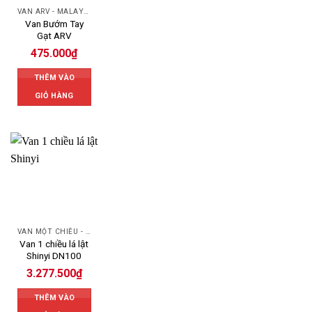
VAN ARV - MALAYSIA
Van Bướm Tay
Gạt ARV
475.000
₫
THÊM VÀO
GIỎ HÀNG
VAN MỘT CHIỀU - SWING CHECK VALVE
Van 1 chiều lá lật
Shinyi DN100
3.277.500
₫
THÊM VÀO