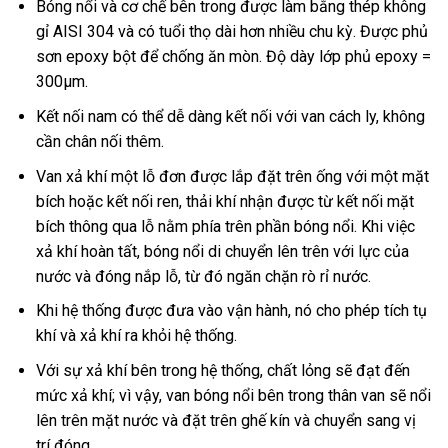
Bóng nổi và cơ chế bên trong được làm bằng thép không
gỉ AISI 304 và có tuổi thọ dài hơn nhiều chu kỳ. Được phủ
sơn epoxy bột để chống ăn mòn. Độ dày lớp phủ epoxy =
300µm.
Kết nối nam có thể dễ dàng kết nối với van cách ly, không
cần chân nối thêm.
Van xả khí một lỗ đơn được lắp đặt trên ống với một mặt
bích hoặc kết nối ren, thải khí nhận được từ kết nối mặt
bích thông qua lỗ nằm phía trên phần bóng nổi. Khi việc
xả khí hoàn tất, bóng nổi di chuyển lên trên với lực của
nước và đóng nắp lỗ, từ đó ngăn chặn rò rỉ nước.
Khi hệ thống được đưa vào vận hành, nó cho phép tích tụ
khí và xả khí ra khỏi hệ thống.
Với sự xả khí bên trong hệ thống, chất lỏng sẽ đạt đến
mức xả khí; vì vậy, van bóng nổi bên trong thân van sẽ nổi
lên trên mặt nước và đặt trên ghế kín và chuyển sang vị
trí đóng.