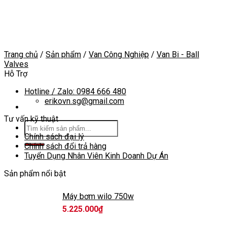
Skip
to
content
Trang chủ
/
Sản phẩm
/
Van Công Nghiệp
/
Van Bi - Ball
Valves
Hỗ Trợ
Hotline / Zalo: 0984 666 480
erikovn.sg@gmail.com
Tư vấn kỹ thuật
Tìm
kiếm:
Chính sách đại lý
Chính sách đổi trả hàng
Tuyển Dụng Nhân Viên Kinh Doanh Dự Án
Sản phẩm nổi bật
Máy bơm wilo 750w
5.225.000
₫