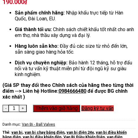
190.000
₫
Sản phẩm chính hãng:
Nhập khẩu trực tiếp từ Hàn
Quốc, Đài Loan, EU.
Giá thành tối ưu:
Chính sách chiết khấu tốt nhất cho anh
em thợ, nhà thầu xây dựng và đại lý.
Hàng luôn sẵn kho:
Đầy đủ các size từ nhỏ đến lớn,
sẵn sàng giao hàng hỏa tốc.
Dịch vụ chuyên nghiệp:
Bảo hành 12 tháng, hỗ trợ đấu
nối và tư vấn kỹ thuật miễn phí từ đội ngũ kỹ sư giàu
kinh nghiệm.
(Giá SP thay đổi theo Chính sách của hãng theo từng thời
điểm --> Liên hệ Hotline:
0984666480
để được BG chính
xác nhất )
Van Bi Điện 24v số lượng
Đăng ký tư vấn
Thêm vào giỏ hàng
Danh mục:
Van Bi - Ball Valves
Thẻ:
van bi
,
van bi chạy bằng điện
,
van bi điện 24v
,
van bi điều khiển
bằng điện
,
van bi điều khiển đện
,
Van Bi Điều Khiển Điện
,
van điện