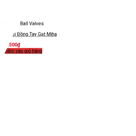
Van Bi - Ball Valves
Van Bi Đồng Tay Gạt Miha
85.500
₫
Thêm vào giỏ hàng