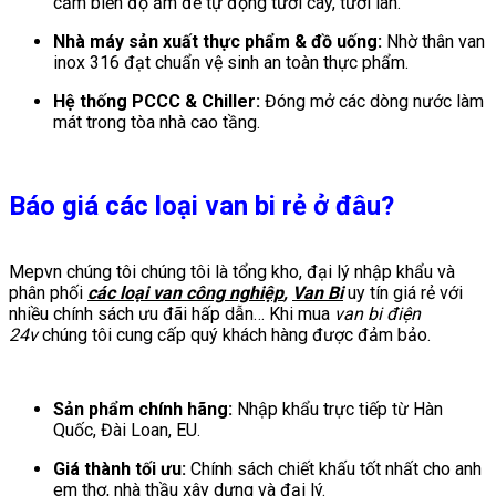
cảm biến độ ẩm để tự động tưới cây, tưới lan.
Nhà máy sản xuất thực phẩm & đồ uống:
Nhờ thân van
inox 316 đạt chuẩn vệ sinh an toàn thực phẩm.
Hệ thống PCCC & Chiller:
Đóng mở các dòng nước làm
mát trong tòa nhà cao tầng.
Báo giá các loại van bi rẻ ở đâu?
Mepvn chúng tôi chúng tôi là tổng kho, đại lý nhập khẩu và
phân phối
các loại van công nghiệp
,
Van Bi
uy tín giá rẻ với
nhiều chính sách ưu đãi hấp dẫn… Khi mua
van bi điện
24v
chúng tôi cung cấp quý khách hàng được đảm bảo.
Sản phẩm chính hãng:
Nhập khẩu trực tiếp từ Hàn
Quốc, Đài Loan, EU.
Giá thành tối ưu:
Chính sách chiết khấu tốt nhất cho anh
em thợ, nhà thầu xây dựng và đại lý.