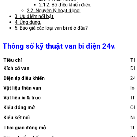
2.1.2.
Bộ điều khiển điện.
2.2.
Nguyên lý hoạt động:
3.
Ưu điểm nổi bật.
4.
Ứng dụng.
5.
Báo giá các loại van bi rẻ ở đâu?
Thông số kỹ thuật van bi điện 24v.
Tiêu chí
Thô
Kích cỡ van
DN
Điện áp điều khiển
24
Vật liệu thân van
In
Vật liệu bi & trục
Thé
Kiểu đóng mở
ON
Kiểu kết nối
Nối
Thời gian đóng mở
10 