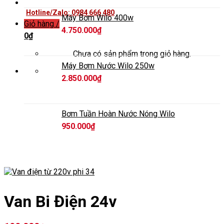
Hotline/Zalo: 0984 666 480
Máy Bơm Wilo 400w
Giỏ hàng /
4.750.000
₫
0
₫
Chưa có sản phẩm trong giỏ hàng.
Máy Bơm Nước Wilo 250w
2.850.000
₫
Bơm Tuần Hoàn Nước Nóng Wilo
950.000
₫
Van Bi Điện 24v