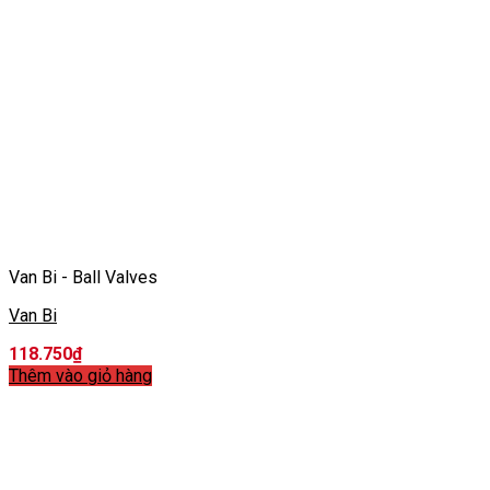
Van Bi - Ball Valves
Van Bi
118.750
₫
Thêm vào giỏ hàng