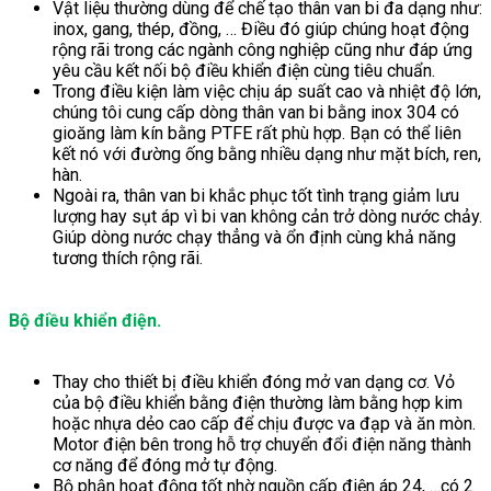
Vật liệu thường dùng để chế tạo thân van bi đa dạng như:
inox, gang, thép, đồng, … Điều đó giúp chúng hoạt động
rộng rãi trong các ngành công nghiệp cũng như đáp ứng
yêu cầu kết nối bộ điều khiển điện cùng tiêu chuẩn.
Trong điều kiện làm việc chịu áp suất cao và nhiệt độ lớn,
chúng tôi cung cấp dòng thân van bi bằng inox 304 có
gioăng làm kín bằng PTFE rất phù hợp. Bạn có thể liên
kết nó với đường ống bằng nhiều dạng như mặt bích, ren,
hàn.
Ngoài ra, thân van bi khắc phục tốt tình trạng giảm lưu
lượng hay sụt áp vì bi van không cản trở dòng nước chảy.
Giúp dòng nước chạy thẳng và ổn định cùng khả năng
tương thích rộng rãi.
Bộ điều khiển điện.
Thay cho thiết bị điều khiển đóng mở van dạng cơ. Vỏ
của bộ điều khiển bằng điện thường làm bằng hợp kim
hoặc nhựa dẻo cao cấp để chịu được va đạp và ăn mòn.
Motor điện bên trong hỗ trợ chuyển đổi điện năng thành
cơ năng để đóng mở tự động.
Bộ phận hoạt động tốt nhờ nguồn cấp điện áp 24, …có 2