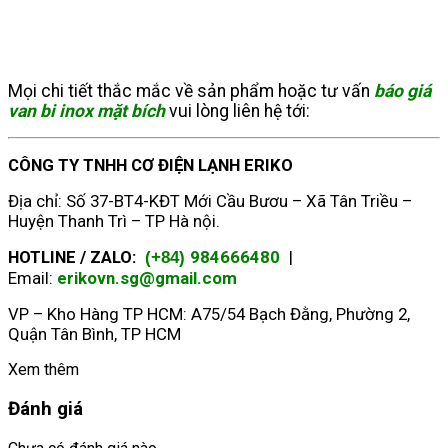
Mọi chi tiết thắc mắc về sản phẩm hoặc tư vấn
báo giá
van bi inox mặt bích
vui lòng liên hệ tới:
CÔNG TY TNHH CƠ ĐIỆN LẠNH ERIKO
Địa chỉ: Số 37-BT4-KĐT Mới Cầu Bươu – Xã Tân Triều –
Huyện Thanh Trì – TP Hà nội.
HOTLINE / ZALO:
984666480
|
(+84)
Email:
erikovn.sg@gmail.com
VP – Kho Hàng TP HCM: A75/54 Bạch Đằng, Phường 2,
Quận Tân Bình, TP HCM
Xem thêm
Đánh giá