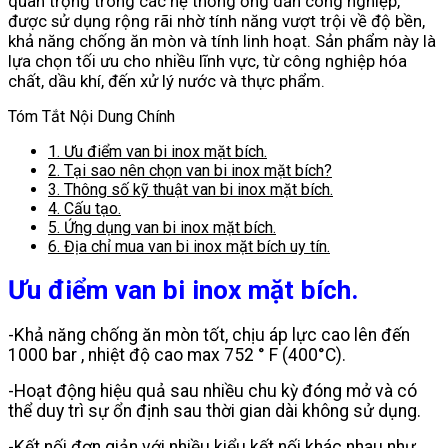
quan trọng trong các hệ thống ống dẫn công nghiệp,
được sử dụng rộng rãi nhờ tính năng vượt trội về độ bền,
khả năng chống ăn mòn và tính linh hoạt. Sản phẩm này là
lựa chọn tối ưu cho nhiều lĩnh vực, từ công nghiệp hóa
chất, dầu khí, đến xử lý nước và thực phẩm.
Tóm Tắt Nội Dung Chính
1.
Ưu điểm van bi inox mặt bích.
2.
Tại sao nên chọn van bi inox mặt bích?
3.
Thông số kỹ thuật van bi inox mặt bích.
4.
Cấu tạo.
5.
Ứng dụng van bi inox mặt bích.
6.
Địa chỉ mua van bi inox mặt bích uy tín.
Ưu điểm van bi inox mặt bích.
-Khả năng chống ăn mòn tốt, chịu áp lực cao lên đến
1000 bar , nhiệt độ cao max 752 ° F (400°C).
-Hoạt động hiệu quả sau nhiều chu kỳ đóng mở và có
thể duy trì sự ổn định sau thời gian dài không sử dụng.
-Kết nối đơn giản với nhiều kiểu kết nối khác nhau như