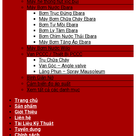
Máy, hệ thống hút lọc bụi
Máy Bơm Nước Ebara
Bơm Trục Đứng Ebara
Máy Bơm Chữa Cháy Ebara
Bơm Tự Mồi Ebara
Bơm Ly Tâm Ebara
Bơm Chìm Nước Thải Ebara
Máy Bơm Tăng Áp Ebara
Máy Bơm Nước Wilo
Van PCCC / Thiết Bị PCCC
Trụ Chữa Cháy
Van Góc – Angle valve
Lăng Phun – Spray Mausoleum
Bình Giãn Nở
Cảm biến đo áp suất
Xem tất cả các danh mục
Trang chủ
Sản phẩm
Giới Thiệu
Liên hệ
Tài Liệu Kỹ Thuật
Tuyển dụng
Chính sách