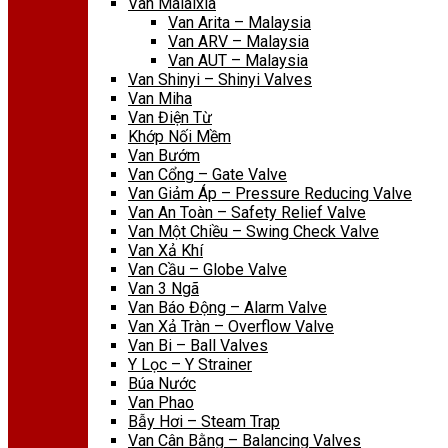
Van Malaixia
Van Arita – Malaysia
Van ARV – Malaysia
Van AUT – Malaysia
Van Shinyi – Shinyi Valves
Van Miha
Van Điện Từ
Khớp Nối Mềm
Van Bướm
Van Cổng – Gate Valve
Van Giảm Áp – Pressure Reducing Valve
Van An Toàn – Safety Relief Valve
Van Một Chiều – Swing Check Valve
Van Xả Khí
Van Cầu – Globe Valve
Van 3 Ngã
Van Báo Động – Alarm Valve
Van Xả Tràn – Overflow Valve
Van Bi – Ball Valves
Y Lọc – Y Strainer
Búa Nước
Van Phao
Bẫy Hơi – Steam Trap
Van Cân Bằng – Balancing Valves