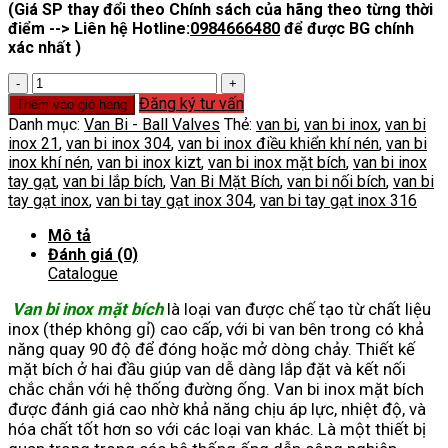
(Giá SP thay đổi theo Chính sách của hãng theo từng thời
điểm --> Liên hệ Hotline:
0984666480
để được BG chính
xác nhất )
Van
Bi
Đăng ký tư vấn
Thêm vào giỏ hàng
Inox
Danh mục:
Van Bi - Ball Valves
Thẻ:
van bi
,
van bi inox
,
van bi
Mặt
inox 21
,
van bi inox 304
,
van bi inox điều khiển khí nén
,
van bi
Bích
inox khí nén
,
van bi inox kizt
,
van bi inox mặt bích
,
van bi inox
số
tay gạt
,
van bi lắp bích
,
Van Bi Mặt Bích
,
van bi nối bích
,
van bi
lượng
tay gạt inox
,
van bi tay gạt inox 304
,
van bi tay gạt inox 316
Mô tả
Đánh giá (0)
Catalogue
Van bi inox mặt bích
là loại van được chế tạo từ chất liệu
inox (thép không gỉ) cao cấp, với bi van bên trong có khả
năng quay 90 độ để đóng hoặc mở dòng chảy. Thiết kế
mặt bích ở hai đầu giúp van dễ dàng lắp đặt và kết nối
chắc chắn với hệ thống đường ống. Van bi inox mặt bích
được đánh giá cao nhờ khả năng chịu áp lực, nhiệt độ, và
hóa chất tốt hơn so với các loại van khác. Là một thiết bị