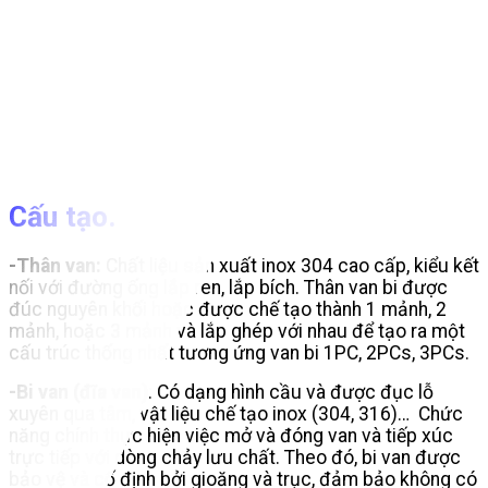
Cấu tạo.
-Thân van:
Chất liệu sản xuất inox 304 cao cấp, kiểu kết
nối với đường ống lắp ren, lắp bích. Thân van bi được
đúc nguyên khối hoặc được chế tạo thành 1 mảnh, 2
mảnh, hoặc 3 mảnh và lắp ghép với nhau để tạo ra một
cấu trúc thống nhất tương ứng van bi 1PC, 2PCs, 3PCs.
-Bi van (đĩa van)
: Có dạng hình cầu và được đục lỗ
xuyên qua tâm, vật liệu chế tạo inox (304, 316)… Chức
năng chính thực hiện việc mở và đóng van và tiếp xúc
trực tiếp với dòng chảy lưu chất. Theo đó, bi van được
bảo vệ và cố định bởi gioăng và trục, đảm bảo không có