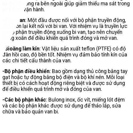
rò rỉ chất lỏng ra bên ngoài giúp giảm thiểu ma sát trong
quá trình vận hành.
-Trục van
: Một đầu được nối với bộ phận truyền động,
đầu còn lại kết nối với bi van. Với nhiệm vụ là truyền lực
từ bộ phận truyền động xuống bi van, tạo nên chuyển
động xoắn để điều khiển quá trình đóng và mở van.
-Gioăng làm kín
: Vật liệu sản xuất teflon (PTFE) có độ
đàn hồi cao, độ bền tốt. Nhiệm vụ đảm bảo tính kín của
các chi tiết cấu thành của van.
-Bộ phận điều khiển
: Bao gồm dạng thủ công bằng tay
gạt hoặc tự động bằng bộ điện và bộ khí nén. Mỗi loại
thiết bị có cách hoạt động riêng biệt và được sử dụng
để điều khiển quá trình mở và đóng của van.
-Các bộ phận khác
: Bulong inox, ốc vít, miếng lót đệm
và các bộ phận khác được sử dụng để tháo lắp, sửa
chữa và bảo quản van bi.