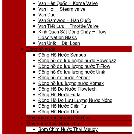
Van Hàn Quốc – Korea Valve
Van Hơi – Steam valve
Van Dao
Van Samwoo – Hàn Quốc
Van Tiết Lưu – Throttle Valve
Kính Quan Sát Dòng Chảy – Flow
Observation Glass
Van Unik – Đài Loan
Đồng hồ nước
Đồng Hồ Nước Sensus
Đồng hồ đo lưu lượng nước Powogaz
Đồng hồ đo lưu lượng nước T-Flow
Đồng hồ đo lưu lượng nước Unik
Đồng hồ đo nước Zenner
Đồng hồ lưu lượng nước Komax
Đồng Hồ Đo Nước Flowtech
Đồng Hồ Nước Fuda
Đồng Hồ Đo Lưu Lượng Nước Nóng
Đồng Hồ Nước Điện Tử
Đồng Hồ Nước Thải
Máy bơm nước ngưng điều hòa
Máy Bơm Chìm Nước Thải
Bơm Chìm Nước Thải Meudy