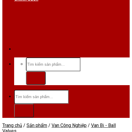
Hotline/Zalo:0984 666 480
Tìm
kiếm:
Tìm
kiếm:
Trang chủ
/
Sản phẩm
/
Van Công Nghiệp
/
Van Bi - Ball
Valves